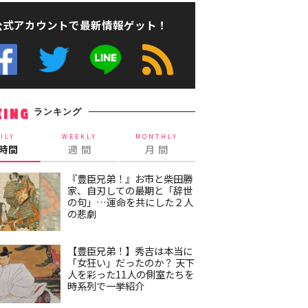
公式アカウントで最新情報ゲット！
ランキング
KING
ILY
WEEKLY
MONTHLY
4時間
週 間
月 間
『豊臣兄弟！』お市と柴田勝
家、自刃しての最期と「辞世
の句」…運命を共にした２人
の悲劇
【豊臣兄弟！】秀吉は本当に
「女狂い」だったのか？ 天下
人を彩った11人の側室たちを
時系列で一挙紹介