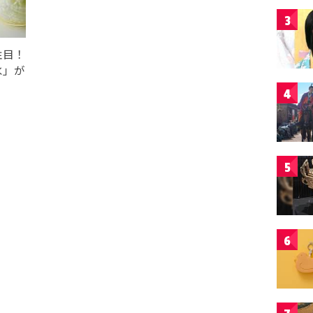
3
注目！
氷」が
4
5
6