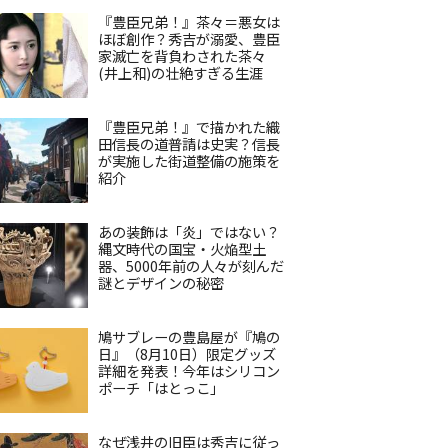
『豊臣兄弟！』茶々＝悪女は
ほぼ創作？秀吉が溺愛、豊臣
家滅亡を背負わされた茶々
(井上和)の壮絶すぎる生涯
『豊臣兄弟！』で描かれた織
田信長の道普請は史実？信長
が実施した街道整備の施策を
紹介
あの装飾は「炎」ではない？
縄文時代の国宝・火焔型土
器、5000年前の人々が刻んだ
謎とデザインの秘密
鳩サブレーの豊島屋が『鳩の
日』（8月10日）限定グッズ
詳細を発表！今年はシリコン
ポーチ「はとっこ」
なぜ浅井の旧臣は秀吉に従っ