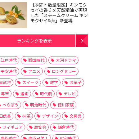
【季節・数量限定】キンモク
セイの香りを天然精油で再現
した「スチームクリーム キン
モクセイ&茶」新登場
ランキングを表示
江戸時代
戦国時代
大河ドラマ
平安時代
アニメ
ロングセラー
国武将
スイーツ
雑学
お菓子
幕末
漫画
時代劇
テレビ
べらぼう
明治時代
徳川家康
田信長
抹茶
デザイン
文房具
フィギュア
展覧会
鎌倉時代
豊臣秀吉
豊臣兄弟！
昭和時代