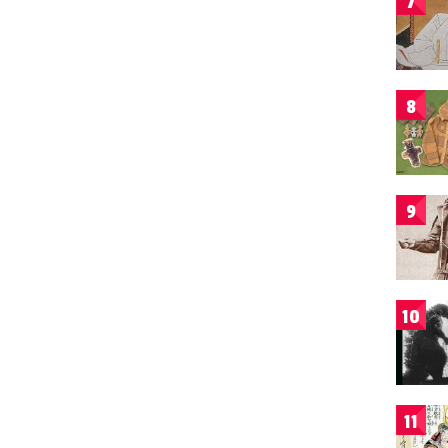
7
8
9
10
11