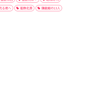
光る君へ
葛飾北斎
鎌倉殿の13人