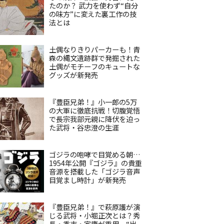
たのか？ 武力を使わず“自分
の味方”に変えた裏工作の技
法とは
土偶なりきりパーカーも！青
森の縄文遺跡群で発掘された
土偶がモチーフのキュートな
グッズが新発売
『豊臣兄弟！』小一郎の5万
の大軍に徹底抗戦！切腹覚悟
で長宗我部元親に降伏を迫っ
た武将・谷忠澄の生涯
ゴジラの咆哮で目覚める朝…
1954年公開『ゴジラ』の貴重
音源を搭載した「ゴジラ音声
目覚まし時計」が新発売
『豊臣兄弟！』で萩原護が演
じる武将・小堀正次とは？秀
長・秀吉・家康が重用、“出