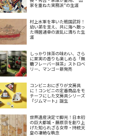
家を重ねた実務派”の生涯
村上水軍を率いた戦国武将！
幼い弟を支え、共に海へ散っ
た得居通幸の波乱に満ちた生
涯
しっかり抹茶の味わい、さら
に果実の香りも楽しめる「無
糖フレーバー抹茶」ストロベ
リー、マンゴー新発売
コンビニおにぎりが文房具
に！コンビニの定番商品をモ
チーフにした文房具シリーズ
『ジムマート』誕生
世界遺産決定で脚光！日本初
の巨大都城・藤原京を創り上
げた知られざる女帝・持統天
皇の凄絶な執念