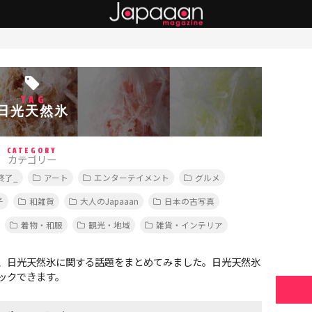
TAG
日光天然氷
CATEGORY
カテゴリー
終了_
アート
エンターテイメント
グルメ
子
和雑貨
大人のJapaaan
日本の古写真
着物・和服
観光・地域
雑貨・インテリア
、日光天然氷に関する話題をまとめてみました。日光天然氷
ックできます。