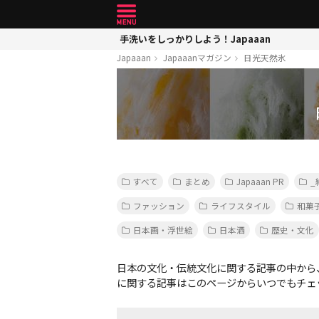
手洗いをしっかりしよう！Japaaan
Japaaan
Japaaanマガジン
日光天然氷
すべて
まとめ
Japaaan PR
_
ファッション
ライフスタイル
和菓
日本画・浮世絵
日本酒
歴史・文化
日本の文化・伝統文化に関する記事の中から
に関する記事はこのページからいつでもチェ