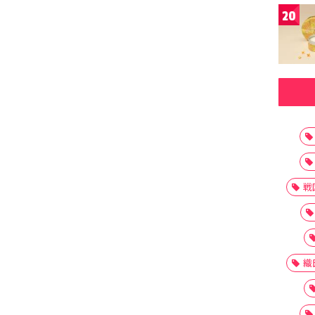
20
戦
織