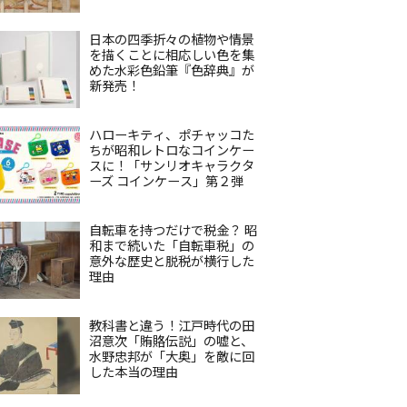
日本の四季折々の植物や情景
を描くことに相応しい色を集
めた水彩色鉛筆『色辞典』が
新発売！
ハローキティ、ポチャッコた
ちが昭和レトロなコインケー
スに！「サンリオキャラクタ
ーズ コインケース」第２弾
自転車を持つだけで税金？ 昭
和まで続いた「自転車税」の
意外な歴史と脱税が横行した
理由
教科書と違う！江戸時代の田
沼意次「賄賂伝説」の嘘と、
水野忠邦が「大奥」を敵に回
した本当の理由