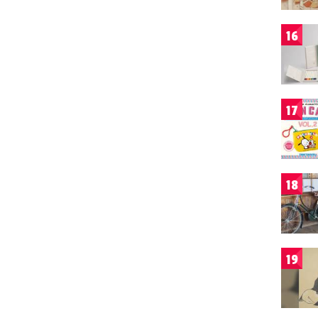
16
17
18
19