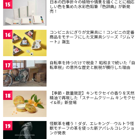
日本の四季折々の植物や情景を描くことに相応
15
しい色を集めた水彩色鉛筆『色辞典』が新発
売！
コンビニおにぎりが文房具に！コンビニの定番
16
商品をモチーフにした文房具シリーズ『ジムマ
ート』誕生
自転車を持つだけで税金？ 昭和まで続いた「自
17
転車税」の意外な歴史と脱税が横行した理由
【季節・数量限定】キンモクセイの香りを天然
18
精油で再現した「スチームクリーム キンモクセ
イ&茶」新登場
怪獣革を纏う！ダダ、エレキング…ウルトラ怪
19
獣モチーフの革を使った新アパレルコレクショ
ンが発表