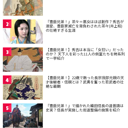
『豊臣兄弟！』茶々＝悪女はほぼ創作？秀吉が
2
溺愛、豊臣家滅亡を背負わされた茶々(井上和)
の壮絶すぎる生涯
【豊臣兄弟！】秀吉は本当に「女狂い」だった
3
のか？ 天下人を彩った11人の側室たちを時系列
で一挙紹介
【豊臣兄弟！】22歳で散った長宗我部元親の天
4
才後継者・信親とは？武勇を奮った若武者の壮
絶な最期
『豊臣兄弟！』で描かれた織田信長の道普請は
5
史実？信長が実施した街道整備の施策を紹介