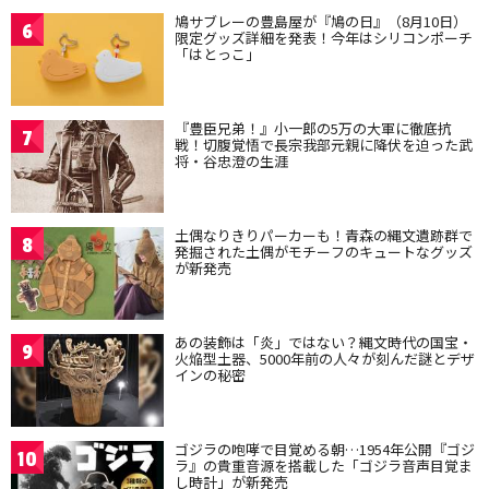
鳩サブレーの豊島屋が『鳩の日』（8月10日）
6
限定グッズ詳細を発表！今年はシリコンポーチ
「はとっこ」
『豊臣兄弟！』小一郎の5万の大軍に徹底抗
7
戦！切腹覚悟で長宗我部元親に降伏を迫った武
将・谷忠澄の生涯
土偶なりきりパーカーも！青森の縄文遺跡群で
8
発掘された土偶がモチーフのキュートなグッズ
が新発売
あの装飾は「炎」ではない？縄文時代の国宝・
9
火焔型土器、5000年前の人々が刻んだ謎とデザ
インの秘密
ゴジラの咆哮で目覚める朝…1954年公開『ゴジ
10
ラ』の貴重音源を搭載した「ゴジラ音声目覚ま
し時計」が新発売