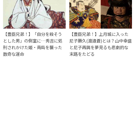
【豊臣兄弟！】「自分を殺そう
【豊臣兄弟！】上月城に入った
とした男」の側室に…秀吉に処
尼子勝久(渡邉蒼)とは？山中幸盛
刑されかけた姫・南局を襲った
と尼子再興を夢見るも悲劇的な
数奇な運命
末路をたどる