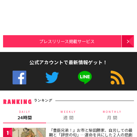
プレスリリース掲載サービス
公式アカウントで最新情報ゲット！
ランキング
RANKING
DAILY
WEEKLY
MONTHLY
24時間
週 間
月 間
『豊臣兄弟！』お市と柴田勝家、自刃しての最
1
期と「辞世の句」…運命を共にした２人の悲劇