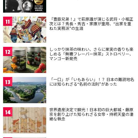
『豊臣兄弟！』で萩原護が演じる武将・小堀正
11
次とは？秀長・秀吉・家康が重用、“出家を重
ねた実務派”の生涯
しっかり抹茶の味わい、さらに果実の香りも楽
12
しめる「無糖フレーバー抹茶」ストロベリー、
マンゴー新発売
「一口」が「いもあらい」！？ 日本の難読地名
13
には知られざる“名前の法則”があった
世界遺産決定で脚光！日本初の巨大都城・藤原
14
京を創り上げた知られざる女帝・持統天皇の凄
絶な執念