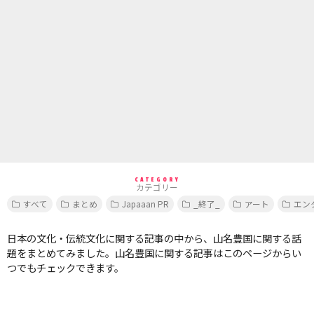
CATEGORY
カテゴリー
すべて
まとめ
Japaaan PR
_終了_
アート
エン
日本の文化・伝統文化に関する記事の中から、山名豊国に関する話
題をまとめてみました。山名豊国に関する記事はこのページからい
つでもチェックできます。