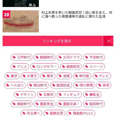
村上水軍を率いた戦国武将！幼い弟を支え、共
20
に海へ散った得居通幸の波乱に満ちた生涯
ランキングを表示
江戸時代
戦国時代
大河ドラマ
平安時代
アニメ
ロングセラー
戦国武将
スイーツ
雑学
お菓子
幕末
漫画
時代劇
テレビ
べらぼう
明治時代
織田信長
徳川家康
抹茶
デザイン
文房具
フィギュア
展覧会
鎌倉時代
豊臣秀吉
豊臣兄弟！
昭和時代
光る君へ
葛飾北斎
鎌倉殿の13人