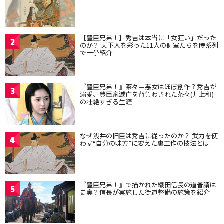
【豊臣兄弟！】秀吉は本当に「女狂い」だった
2
のか？ 天下人を彩った11人の側室たちを時系列
で一挙紹介
『豊臣兄弟！』茶々＝悪女はほぼ創作？秀吉が
3
溺愛、豊臣家滅亡を背負わされた茶々(井上和)
の壮絶すぎる生涯
なぜ浅井の旧臣は秀吉に従ったのか？ 武力を使
4
わず“自分の味方”に変えた裏工作の技法とは
『豊臣兄弟！』で描かれた織田信長の道普請は
5
史実？信長が実施した街道整備の施策を紹介