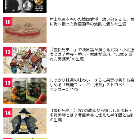
村上水軍を率いた戦国武将！幼い弟を支え、共
11
に海へ散った得居通幸の波乱に満ちた生涯
『豊臣兄弟！』で萩原護が演じる武将・小堀正
12
次とは？秀長・秀吉・家康が重用、“出家を重
ねた実務派”の生涯
しっかり抹茶の味わい、さらに果実の香りも楽
13
しめる「無糖フレーバー抹茶」ストロベリー、
マンゴー新発売
【豊臣兄弟！】2度の改易から復活した武将・
14
多賀秀種とは？豊臣秀長に仕えた半年間と波乱
の生涯