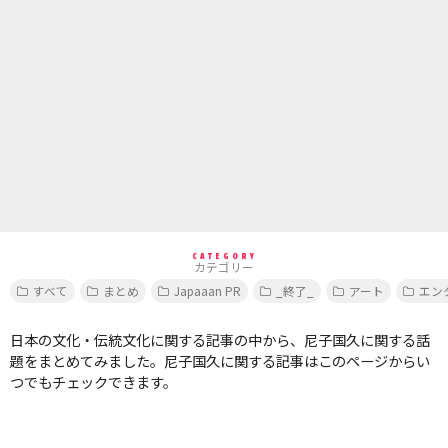
CATEGORY
カテゴリー
すべて
まとめ
Japaaan PR
_終了_
アート
エン
日本の文化・伝統文化に関する記事の中から、尼子国久に関する話
題をまとめてみました。尼子国久に関する記事はこのページからい
つでもチェックできます。