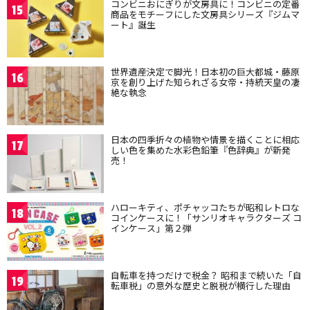
コンビニおにぎりが文房具に！コンビニの定番
15
商品をモチーフにした文房具シリーズ『ジムマ
ート』誕生
世界遺産決定で脚光！日本初の巨大都城・藤原
16
京を創り上げた知られざる女帝・持統天皇の凄
絶な執念
日本の四季折々の植物や情景を描くことに相応
17
しい色を集めた水彩色鉛筆『色辞典』が新発
売！
ハローキティ、ポチャッコたちが昭和レトロな
18
コインケースに！「サンリオキャラクターズ コ
インケース」第２弾
自転車を持つだけで税金？ 昭和まで続いた「自
19
転車税」の意外な歴史と脱税が横行した理由