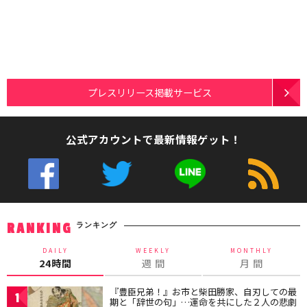
プレスリリース掲載サービス
公式アカウントで最新情報ゲット！
ランキング
RANKING
DAILY
WEEKLY
MONTHLY
24時間
週 間
月 間
『豊臣兄弟！』お市と柴田勝家、自刃しての最
1
期と「辞世の句」…運命を共にした２人の悲劇