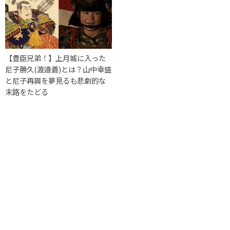
【豊臣兄弟！】上月城に入った
尼子勝久(渡邉蒼)とは？山中幸盛
と尼子再興を夢見るも悲劇的な
末路をたどる