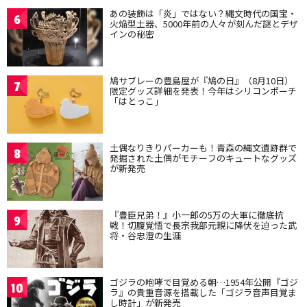
あの装飾は「炎」ではない？縄文時代の国宝・
6
火焔型土器、5000年前の人々が刻んだ謎とデザ
インの秘密
鳩サブレーの豊島屋が『鳩の日』（8月10日）
7
限定グッズ詳細を発表！今年はシリコンポーチ
「はとっこ」
土偶なりきりパーカーも！青森の縄文遺跡群で
8
発掘された土偶がモチーフのキュートなグッズ
が新発売
『豊臣兄弟！』小一郎の5万の大軍に徹底抗
9
戦！切腹覚悟で長宗我部元親に降伏を迫った武
将・谷忠澄の生涯
ゴジラの咆哮で目覚める朝…1954年公開『ゴジ
10
ラ』の貴重音源を搭載した「ゴジラ音声目覚ま
し時計」が新発売