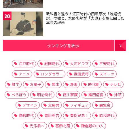
教科書と違う！江戸時代の田沼意次「賄賂伝
20
説」の嘘と、水野忠邦が「大奥」を敵に回した
本当の理由
ランキングを表示
江戸時代
戦国時代
大河ドラマ
平安時代
アニメ
ロングセラー
戦国武将
スイーツ
雑学
お菓子
幕末
漫画
時代劇
テレビ
べらぼう
明治時代
徳川家康
織田信長
抹茶
デザイン
文房具
フィギュア
展覧会
鎌倉時代
豊臣秀吉
豊臣兄弟！
昭和時代
光る君へ
葛飾北斎
鎌倉殿の13人