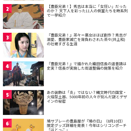
【豊臣兄弟！】秀吉は本当に「女狂い」だった
2
のか？ 天下人を彩った11人の側室たちを時系列
で一挙紹介
『豊臣兄弟！』茶々＝悪女はほぼ創作？秀吉が
3
溺愛、豊臣家滅亡を背負わされた茶々(井上和)
の壮絶すぎる生涯
『豊臣兄弟！』で描かれた織田信長の道普請は
4
史実？信長が実施した街道整備の施策を紹介
あの装飾は「炎」ではない？縄文時代の国宝・
5
火焔型土器、5000年前の人々が刻んだ謎とデザ
インの秘密
鳩サブレーの豊島屋が『鳩の日』（8月10日）
6
限定グッズ詳細を発表！今年はシリコンポーチ
「はとっこ」