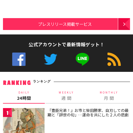
プレスリリース掲載サービス
公式アカウントで最新情報ゲット！
ランキング
RANKING
DAILY
WEEKLY
MONTHLY
24時間
週 間
月 間
『豊臣兄弟！』お市と柴田勝家、自刃しての最
1
期と「辞世の句」…運命を共にした２人の悲劇