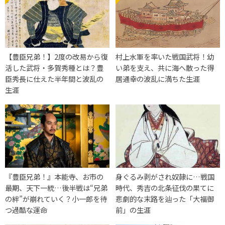
【豊臣兄弟！】2度の改易から復
村上水軍を率いた戦国武将！幼
活した武将・多賀秀種とは？豊
い弟を支え、共に海へ散った得
臣秀長に仕えた半年間と波乱の
居通幸の波乱に満ちた生涯
生涯
『豊臣兄弟！』本能寺、お市の
身ぐるみ剥がされ奴隷に…戦国
最期、天下一統…後半戦は“兄弟
時代、秀吉の北条征伐の果てに
の絆”が崩れていく？小一郎を待
悲劇的な末路を辿った「大福御
つ過酷な運命
前」の生涯