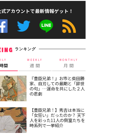
公式アカウントで最新情報ゲット！
ランキング
KING
ILY
WEEKLY
MONTHLY
4時間
週 間
月 間
『豊臣兄弟！』お市と柴田勝
家、自刃しての最期と「辞世
の句」…運命を共にした２人
の悲劇
【豊臣兄弟！】秀吉は本当に
「女狂い」だったのか？ 天下
人を彩った11人の側室たちを
時系列で一挙紹介