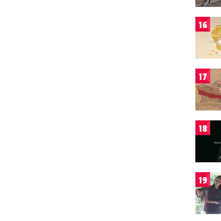
16
17
18
19