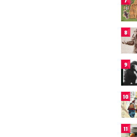
7
8
9
10
11