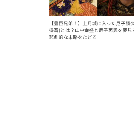
【豊臣兄弟！】上月城に入った尼子勝久
邉蒼)とは？山中幸盛と尼子再興を夢見
悲劇的な末路をたどる