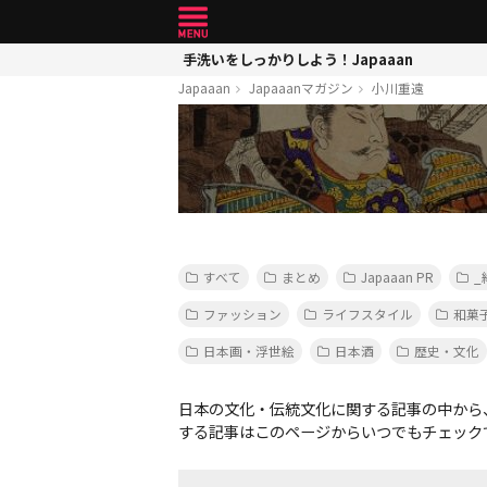
手洗いをしっかりしよう！Japaaan
Japaaan
Japaaanマガジン
小川重遠
すべて
まとめ
Japaaan PR
_
ファッション
ライフスタイル
和菓
日本画・浮世絵
日本酒
歴史・文化
日本の文化・伝統文化に関する記事の中から
する記事はこのページからいつでもチェック