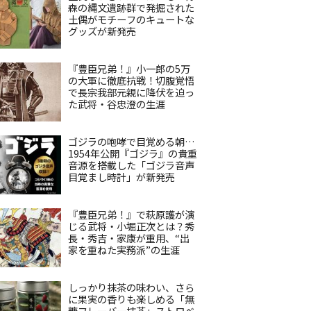
森の縄文遺跡群で発掘された
土偶がモチーフのキュートな
グッズが新発売
『豊臣兄弟！』小一郎の5万
の大軍に徹底抗戦！切腹覚悟
で長宗我部元親に降伏を迫っ
た武将・谷忠澄の生涯
ゴジラの咆哮で目覚める朝…
1954年公開『ゴジラ』の貴重
音源を搭載した「ゴジラ音声
目覚まし時計」が新発売
『豊臣兄弟！』で萩原護が演
じる武将・小堀正次とは？秀
長・秀吉・家康が重用、“出
家を重ねた実務派”の生涯
しっかり抹茶の味わい、さら
に果実の香りも楽しめる「無
糖フレーバー抹茶」ストロベ