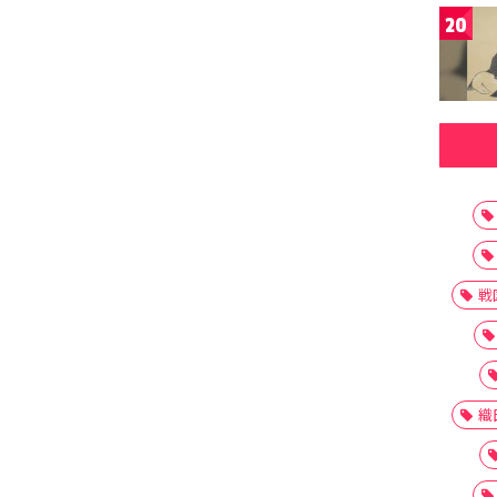
20
戦
織