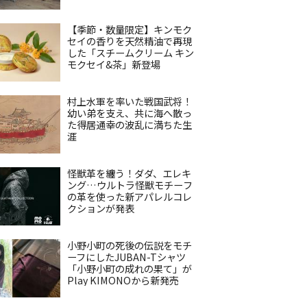
【季節・数量限定】キンモク
セイの香りを天然精油で再現
した「スチームクリーム キン
モクセイ&茶」新登場
村上水軍を率いた戦国武将！
幼い弟を支え、共に海へ散っ
た得居通幸の波乱に満ちた生
涯
怪獣革を纏う！ダダ、エレキ
ング…ウルトラ怪獣モチーフ
の革を使った新アパレルコレ
クションが発表
小野小町の死後の伝説をモチ
ーフにしたJUBAN-Tシャツ
「小野小町の成れの果て」が
Play KIMONOから新発売