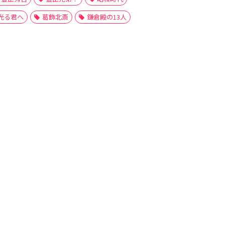
光る君へ
葛飾北斎
鎌倉殿の13人