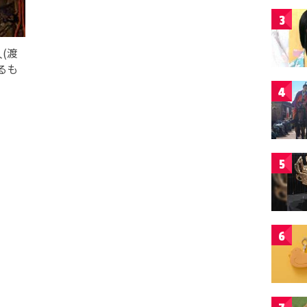
3
(渡
るも
4
5
6