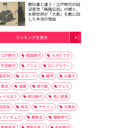
教科書と違う！江戸時代の田
沼意次「賄賂伝説」の嘘と、
水野忠邦が「大奥」を敵に回
した本当の理由
ランキングを表示
江戸時代
戦国時代
大河ドラマ
平安時代
アニメ
ロングセラー
国武将
スイーツ
雑学
お菓子
幕末
漫画
時代劇
テレビ
べらぼう
明治時代
徳川家康
田信長
抹茶
デザイン
文房具
フィギュア
展覧会
鎌倉時代
豊臣秀吉
豊臣兄弟！
昭和時代