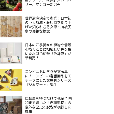
リー、マンゴー新発売
世界遺産決定で脚光！日本初
の巨大都城・藤原京を創り上
げた知られざる女帝・持統天
皇の凄絶な執念
日本の四季折々の植物や情景
を描くことに相応しい色を集
めた水彩色鉛筆『色辞典』が
新発売！
コンビニおにぎりが文房具
に！コンビニの定番商品をモ
チーフにした文房具シリーズ
『ジムマート』誕生
自転車を持つだけで税金？ 昭
和まで続いた「自転車税」の
意外な歴史と脱税が横行した
理由