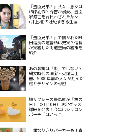
『豊臣兄弟！』茶々＝悪女は
ほぼ創作？秀吉が溺愛、豊臣
家滅亡を背負わされた茶々
(井上和)の壮絶すぎる生涯
『豊臣兄弟！』で描かれた織
田信長の道普請は史実？信長
が実施した街道整備の施策を
紹介
あの装飾は「炎」ではない？
縄文時代の国宝・火焔型土
器、5000年前の人々が刻んだ
謎とデザインの秘密
鳩サブレーの豊島屋が『鳩の
日』（8月10日）限定グッズ
詳細を発表！今年はシリコン
ポーチ「はとっこ」
土偶なりきりパーカーも！青