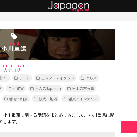
TAG
小川重遠
CATEGORY
カテゴリー
終了_
アート
エンターテイメント
グルメ
子
和雑貨
大人のJapaaan
日本の古写真
着物・和服
観光・地域
雑貨・インテリア
、小川重遠に関する話題をまとめてみました。小川重遠に関
できます。