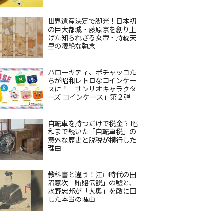
世界遺産決定で脚光！日本初
の巨大都城・藤原京を創り上
げた知られざる女帝・持統天
皇の凄絶な執念
ハローキティ、ポチャッコた
ちが昭和レトロなコインケー
スに！「サンリオキャラクタ
ーズ コインケース」第２弾
自転車を持つだけで税金？ 昭
和まで続いた「自転車税」の
意外な歴史と脱税が横行した
理由
教科書と違う！江戸時代の田
沼意次「賄賂伝説」の嘘と、
水野忠邦が「大奥」を敵に回
した本当の理由