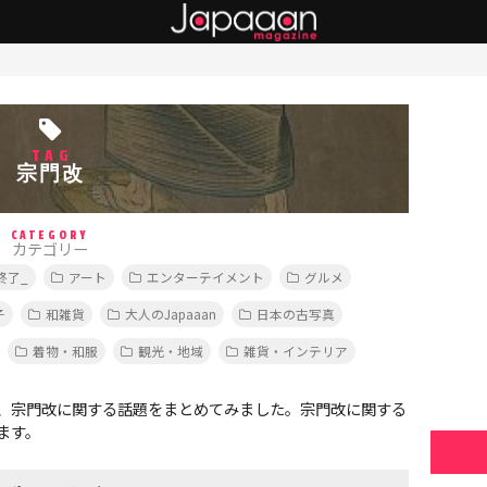
TAG
宗門改
CATEGORY
カテゴリー
終了_
アート
エンターテイメント
グルメ
子
和雑貨
大人のJapaaan
日本の古写真
着物・和服
観光・地域
雑貨・インテリア
、宗門改に関する話題をまとめてみました。宗門改に関する
ます。