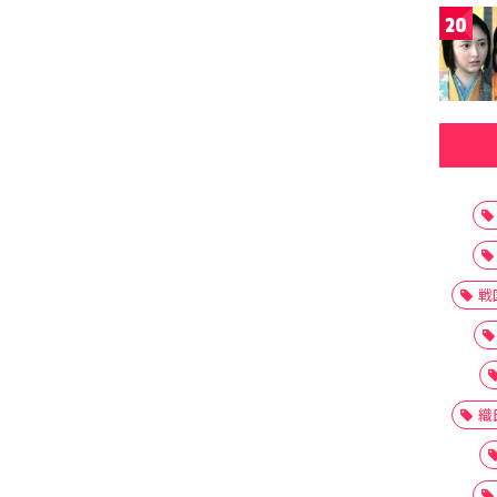
20
戦
織