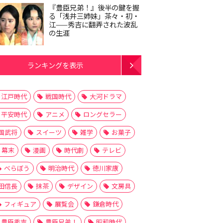
『豊臣兄弟！』後半の鍵を握
る「浅井三姉妹」茶々・初・
江——秀吉に翻弄された波乱
の生涯
ランキングを表示
江戸時代
戦国時代
大河ドラマ
平安時代
アニメ
ロングセラー
国武将
スイーツ
雑学
お菓子
幕末
漫画
時代劇
テレビ
べらぼう
明治時代
徳川家康
田信長
抹茶
デザイン
文房具
フィギュア
展覧会
鎌倉時代
豊臣秀吉
豊臣兄弟！
昭和時代