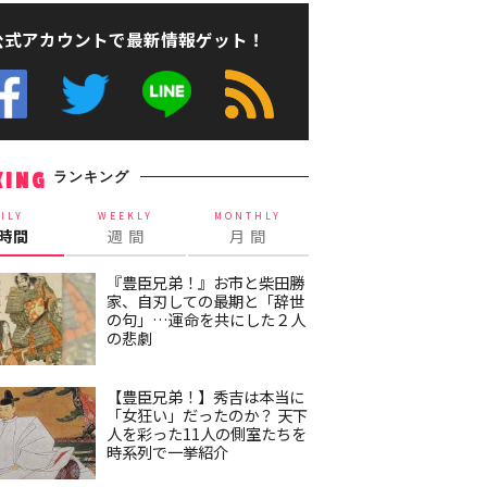
公式アカウントで最新情報ゲット！
ランキング
KING
ILY
WEEKLY
MONTHLY
4時間
週 間
月 間
『豊臣兄弟！』お市と柴田勝
家、自刃しての最期と「辞世
の句」…運命を共にした２人
の悲劇
【豊臣兄弟！】秀吉は本当に
「女狂い」だったのか？ 天下
人を彩った11人の側室たちを
時系列で一挙紹介