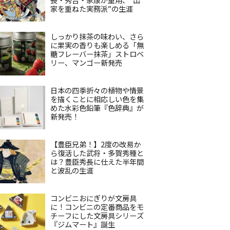
家を重ねた実務派”の生涯
しっかり抹茶の味わい、さら
に果実の香りも楽しめる「無
糖フレーバー抹茶」ストロベ
リー、マンゴー新発売
日本の四季折々の植物や情景
を描くことに相応しい色を集
めた水彩色鉛筆『色辞典』が
新発売！
【豊臣兄弟！】2度の改易か
ら復活した武将・多賀秀種と
は？豊臣秀長に仕えた半年間
と波乱の生涯
コンビニおにぎりが文房具
に！コンビニの定番商品をモ
チーフにした文房具シリーズ
『ジムマート』誕生