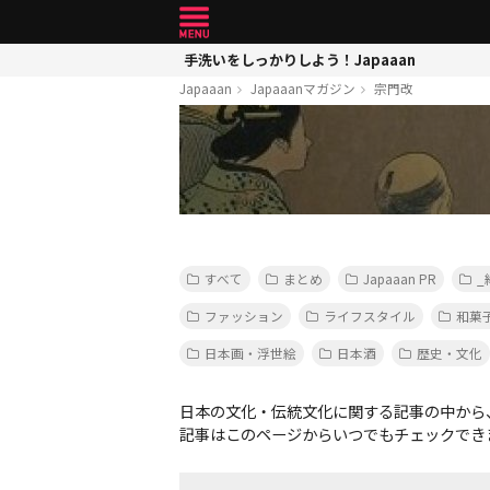
手洗いをしっかりしよう！Japaaan
Japaaan
Japaaanマガジン
宗門改
すべて
まとめ
Japaaan PR
_
ファッション
ライフスタイル
和菓
日本画・浮世絵
日本酒
歴史・文化
日本の文化・伝統文化に関する記事の中から
記事はこのページからいつでもチェックでき