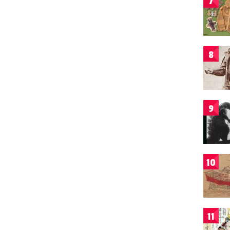
7
8
9
10
11