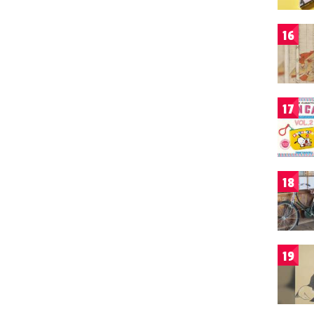
16
17
18
19