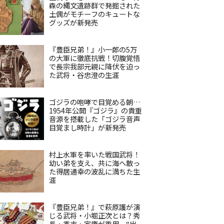
森の縄文遺跡群で発掘された
土偶がモチーフのキュートな
グッズが新発売
『豊臣兄弟！』小一郎の5万
の大軍に徹底抗戦！切腹覚悟
で長宗我部元親に降伏を迫っ
た武将・谷忠澄の生涯
ゴジラの咆哮で目覚める朝…
1954年公開『ゴジラ』の貴重
音源を搭載した「ゴジラ音声
目覚まし時計」が新発売
村上水軍を率いた戦国武将！
幼い弟を支え、共に海へ散っ
た得居通幸の波乱に満ちた生
涯
『豊臣兄弟！』で萩原護が演
じる武将・小堀正次とは？秀
長・秀吉・家康が重用、“出