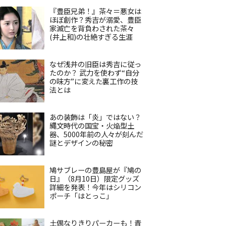
『豊臣兄弟！』茶々＝悪女は
ほぼ創作？秀吉が溺愛、豊臣
家滅亡を背負わされた茶々
(井上和)の壮絶すぎる生涯
なぜ浅井の旧臣は秀吉に従っ
たのか？ 武力を使わず“自分
の味方”に変えた裏工作の技
法とは
あの装飾は「炎」ではない？
縄文時代の国宝・火焔型土
器、5000年前の人々が刻んだ
謎とデザインの秘密
鳩サブレーの豊島屋が『鳩の
日』（8月10日）限定グッズ
詳細を発表！今年はシリコン
ポーチ「はとっこ」
土偶なりきりパーカーも！青