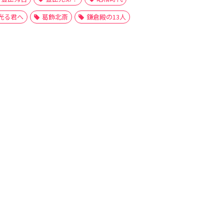
光る君へ
葛飾北斎
鎌倉殿の13人