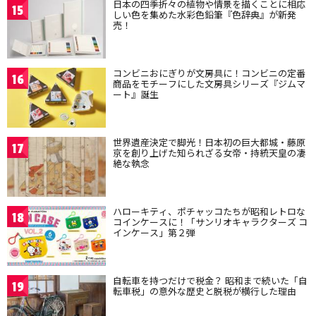
日本の四季折々の植物や情景を描くことに相応
15
しい色を集めた水彩色鉛筆『色辞典』が新発
売！
コンビニおにぎりが文房具に！コンビニの定番
16
商品をモチーフにした文房具シリーズ『ジムマ
ート』誕生
世界遺産決定で脚光！日本初の巨大都城・藤原
17
京を創り上げた知られざる女帝・持統天皇の凄
絶な執念
ハローキティ、ポチャッコたちが昭和レトロな
18
コインケースに！「サンリオキャラクターズ コ
インケース」第２弾
自転車を持つだけで税金？ 昭和まで続いた「自
19
転車税」の意外な歴史と脱税が横行した理由