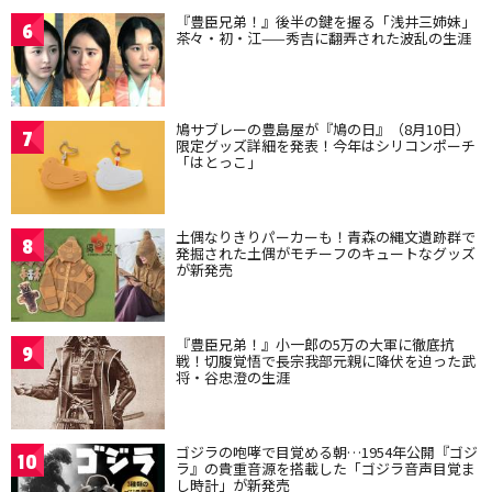
『豊臣兄弟！』後半の鍵を握る「浅井三姉妹」
6
茶々・初・江——秀吉に翻弄された波乱の生涯
鳩サブレーの豊島屋が『鳩の日』（8月10日）
7
限定グッズ詳細を発表！今年はシリコンポーチ
「はとっこ」
土偶なりきりパーカーも！青森の縄文遺跡群で
8
発掘された土偶がモチーフのキュートなグッズ
が新発売
『豊臣兄弟！』小一郎の5万の大軍に徹底抗
9
戦！切腹覚悟で長宗我部元親に降伏を迫った武
将・谷忠澄の生涯
ゴジラの咆哮で目覚める朝…1954年公開『ゴジ
10
ラ』の貴重音源を搭載した「ゴジラ音声目覚ま
し時計」が新発売