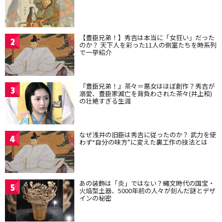
【豊臣兄弟！】秀吉は本当に「女狂い」だった
2
のか？ 天下人を彩った11人の側室たちを時系列
で一挙紹介
『豊臣兄弟！』茶々＝悪女はほぼ創作？秀吉が
3
溺愛、豊臣家滅亡を背負わされた茶々(井上和)
の壮絶すぎる生涯
なぜ浅井の旧臣は秀吉に従ったのか？ 武力を使
4
わず“自分の味方”に変えた裏工作の技法とは
あの装飾は「炎」ではない？縄文時代の国宝・
5
火焔型土器、5000年前の人々が刻んだ謎とデザ
インの秘密