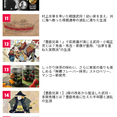
村上水軍を率いた戦国武将！幼い弟を支え、共
11
に海へ散った得居通幸の波乱に満ちた生涯
『豊臣兄弟！』で萩原護が演じる武将・小堀正
12
次とは？秀長・秀吉・家康が重用、“出家を重
ねた実務派”の生涯
しっかり抹茶の味わい、さらに果実の香りも楽
13
しめる「無糖フレーバー抹茶」ストロベリー、
マンゴー新発売
【豊臣兄弟！】2度の改易から復活した武将・
14
多賀秀種とは？豊臣秀長に仕えた半年間と波乱
の生涯