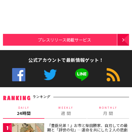
プレスリリース掲載サービス
公式アカウントで最新情報ゲット！
ランキング
RANKING
DAILY
WEEKLY
MONTHLY
24時間
週 間
月 間
『豊臣兄弟！』お市と柴田勝家、自刃しての最
1
期と「辞世の句」…運命を共にした２人の悲劇