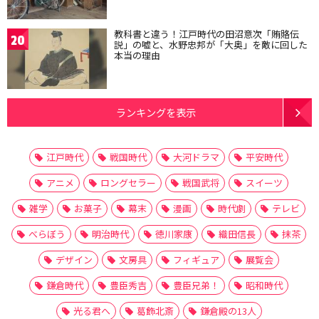
教科書と違う！江戸時代の田沼意次「賄賂伝
20
説」の嘘と、水野忠邦が「大奥」を敵に回した
本当の理由
ランキングを表示
江戸時代
戦国時代
大河ドラマ
平安時代
アニメ
ロングセラー
戦国武将
スイーツ
雑学
お菓子
幕末
漫画
時代劇
テレビ
べらぼう
明治時代
徳川家康
織田信長
抹茶
デザイン
文房具
フィギュア
展覧会
鎌倉時代
豊臣秀吉
豊臣兄弟！
昭和時代
光る君へ
葛飾北斎
鎌倉殿の13人