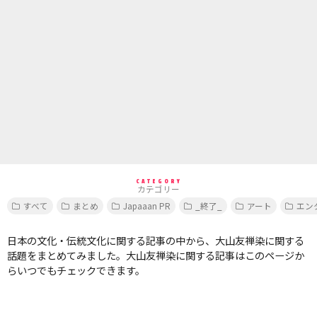
CATEGORY
カテゴリー
すべて
まとめ
Japaaan PR
_終了_
アート
エン
日本の文化・伝統文化に関する記事の中から、大山友禅染に関する
話題をまとめてみました。大山友禅染に関する記事はこのページか
らいつでもチェックできます。