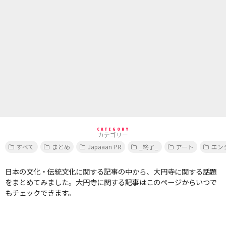
CATEGORY
カテゴリー
すべて
まとめ
Japaaan PR
_終了_
アート
エン
日本の文化・伝統文化に関する記事の中から、大円寺に関する話題
をまとめてみました。大円寺に関する記事はこのページからいつで
もチェックできます。