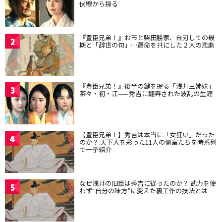
伏線から探る
『豊臣兄弟！』お市と柴田勝家、自刃しての最
2
期と「辞世の句」…運命を共にした２人の悲劇
『豊臣兄弟！』後半の鍵を握る「浅井三姉妹」
3
茶々・初・江——秀吉に翻弄された波乱の生涯
【豊臣兄弟！】秀吉は本当に「女狂い」だった
4
のか？ 天下人を彩った11人の側室たちを時系列
で一挙紹介
なぜ浅井の旧臣は秀吉に従ったのか？ 武力を使
5
わず“自分の味方”に変えた裏工作の技法とは