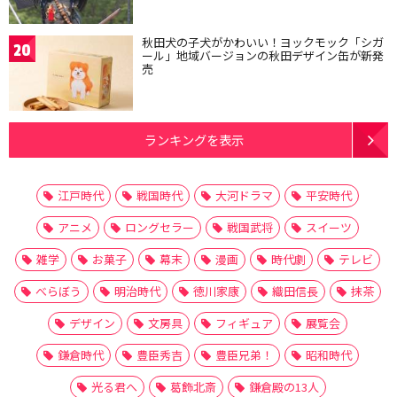
秋田犬の子犬がかわいい！ヨックモック「シガ
20
ール」地域バージョンの秋田デザイン缶が新発
売
ランキングを表示
江戸時代
戦国時代
大河ドラマ
平安時代
アニメ
ロングセラー
戦国武将
スイーツ
雑学
お菓子
幕末
漫画
時代劇
テレビ
べらぼう
明治時代
徳川家康
織田信長
抹茶
デザイン
文房具
フィギュア
展覧会
鎌倉時代
豊臣秀吉
豊臣兄弟！
昭和時代
光る君へ
葛飾北斎
鎌倉殿の13人