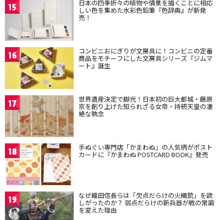
日本の四季折々の植物や情景を描くことに相応
15
しい色を集めた水彩色鉛筆『色辞典』が新発
売！
コンビニおにぎりが文房具に！コンビニの定番
16
商品をモチーフにした文房具シリーズ『ジムマ
ート』誕生
世界遺産決定で脚光！日本初の巨大都城・藤原
17
京を創り上げた知られざる女帝・持統天皇の凄
絶な執念
手ぬぐい専門店「かまわぬ」の人気柄がポスト
18
カードに『かまわぬ POSTCARD BOOK』発売
なぜ織田信長らは「欠点だらけの火縄銃」を欲
19
しがったのか？ 弱点だらけの新兵器が戦の常識
を変えた理由