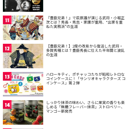
『豊臣兄弟！』で萩原護が演じる武将・小堀正
11
次とは？秀長・秀吉・家康が重用、“出家を重
ねた実務派”の生涯
【豊臣兄弟！】2度の改易から復活した武将・
12
多賀秀種とは？豊臣秀長に仕えた半年間と波乱
の生涯
ハローキティ、ポチャッコたちが昭和レトロな
13
コインケースに！「サンリオキャラクターズ コ
インケース」第２弾
しっかり抹茶の味わい、さらに果実の香りも楽
14
しめる「無糖フレーバー抹茶」ストロベリー、
マンゴー新発売