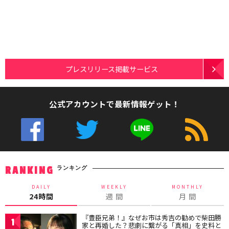
プレスリリース掲載サービス
公式アカウントで最新情報ゲット！
ランキング
RANKING
DAILY
WEEKLY
MONTHLY
24時間
週 間
月 間
『豊臣兄弟！』なぜお市は秀吉の勧めで柴田勝
1
家と再婚した？悲劇に繋がる「真相」を史料と