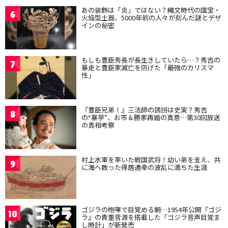
あの装飾は「炎」ではない？縄文時代の国宝・
6
火焔型土器、5000年前の人々が刻んだ謎とデザ
インの秘密
もしも豊臣秀長が長生きしていたら…？秀吉の
7
暴走と豊臣家滅亡を防げた「最強のカリスマ
性」
『豊臣兄弟！』三法師の誘拐は史実？秀吉
8
の“暴挙”、お市＆勝家再婚の真意…第30回放送
の真相考察
村上水軍を率いた戦国武将！幼い弟を支え、共
9
に海へ散った得居通幸の波乱に満ちた生涯
ゴジラの咆哮で目覚める朝…1954年公開『ゴジ
10
ラ』の貴重音源を搭載した「ゴジラ音声目覚ま
し時計」が新発売