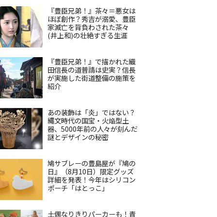
『豊臣兄弟！』茶々＝悪女は
ほぼ創作？秀吉が溺愛、豊臣
家滅亡を背負わされた茶々
(井上和)の壮絶すぎる生涯
『豊臣兄弟！』で描かれた織
田信長の道普請は史実？信長
が実施した街道整備の施策を
紹介
あの装飾は「炎」ではない？
縄文時代の国宝・火焔型土
器、5000年前の人々が刻んだ
謎とデザインの秘密
鳩サブレーの豊島屋が『鳩の
日』（8月10日）限定グッズ
詳細を発表！今年はシリコン
ポーチ「はとっこ」
土偶なりきりパーカーも！青