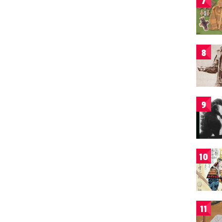
7
8
9
10
11