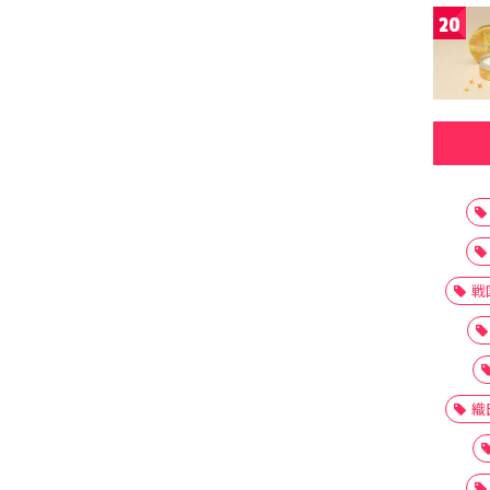
20
戦
織