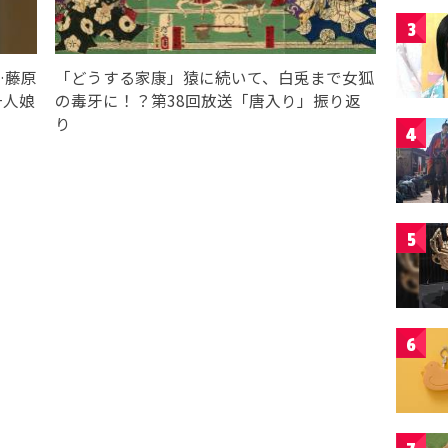
3
…藤原
「どうする家康」猿に続いて、白兎まで女狐
一人娘
の毒牙に！？第38回放送「唐入り」振り返
り
4
5
6