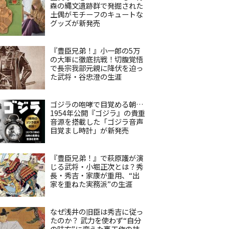
森の縄文遺跡群で発掘された
土偶がモチーフのキュートな
グッズが新発売
『豊臣兄弟！』小一郎の5万
の大軍に徹底抗戦！切腹覚悟
で長宗我部元親に降伏を迫っ
た武将・谷忠澄の生涯
ゴジラの咆哮で目覚める朝…
1954年公開『ゴジラ』の貴重
音源を搭載した「ゴジラ音声
目覚まし時計」が新発売
『豊臣兄弟！』で萩原護が演
じる武将・小堀正次とは？秀
長・秀吉・家康が重用、“出
家を重ねた実務派”の生涯
なぜ浅井の旧臣は秀吉に従っ
たのか？ 武力を使わず“自分
の味方”に変えた裏工作の技