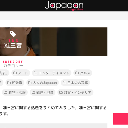
TAG
准三宮
CATEGORY
カテゴリー
終了_
アート
エンターテイメント
グルメ
子
和雑貨
大人のJapaaan
日本の古写真
着物・和服
観光・地域
雑貨・インテリア
、准三宮に関する話題をまとめてみました。准三宮に関する
ます。