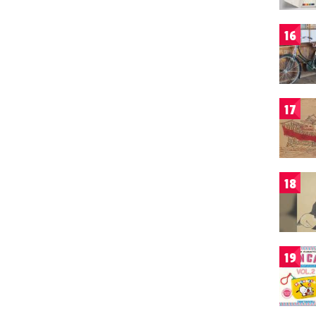
16
17
18
19