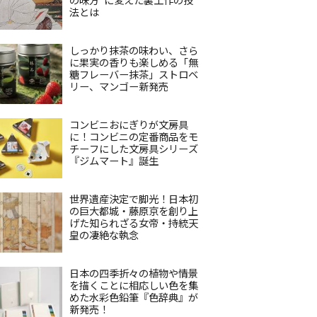
法とは
しっかり抹茶の味わい、さら
に果実の香りも楽しめる「無
糖フレーバー抹茶」ストロベ
リー、マンゴー新発売
コンビニおにぎりが文房具
に！コンビニの定番商品をモ
チーフにした文房具シリーズ
『ジムマート』誕生
世界遺産決定で脚光！日本初
の巨大都城・藤原京を創り上
げた知られざる女帝・持統天
皇の凄絶な執念
日本の四季折々の植物や情景
を描くことに相応しい色を集
めた水彩色鉛筆『色辞典』が
新発売！