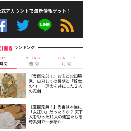
公式アカウントで最新情報ゲット！
ランキング
KING
ILY
WEEKLY
MONTHLY
4時間
週 間
月 間
『豊臣兄弟！』お市と柴田勝
家、自刃しての最期と「辞世
の句」…運命を共にした２人
の悲劇
【豊臣兄弟！】秀吉は本当に
「女狂い」だったのか？ 天下
人を彩った11人の側室たちを
時系列で一挙紹介