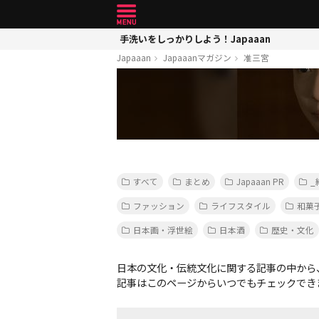
手洗いをしっかりしよう！Japaaan
Japaaan
Japaaanマガジン
准三宮
すべて
まとめ
Japaaan PR
_
ファッション
ライフスタイル
和菓
日本画・浮世絵
日本酒
歴史・文化
日本の文化・伝統文化に関する記事の中から
記事はこのページからいつでもチェックでき