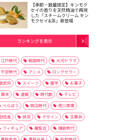
【季節・数量限定】キンモク
セイの香りを天然精油で再現
した「スチームクリーム キン
モクセイ&茶」新登場
ランキングを表示
江戸時代
戦国時代
大河ドラマ
平安時代
アニメ
ロングセラー
国武将
スイーツ
雑学
お菓子
幕末
漫画
時代劇
テレビ
べらぼう
明治時代
徳川家康
田信長
抹茶
デザイン
文房具
フィギュア
展覧会
鎌倉時代
豊臣秀吉
豊臣兄弟！
昭和時代