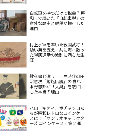
自転車を持つだけで税金？ 昭
和まで続いた「自転車税」の
意外な歴史と脱税が横行した
理由
村上水軍を率いた戦国武将！
幼い弟を支え、共に海へ散っ
た得居通幸の波乱に満ちた生
涯
教科書と違う！江戸時代の田
沼意次「賄賂伝説」の嘘と、
水野忠邦が「大奥」を敵に回
した本当の理由
ハローキティ、ポチャッコた
ちが昭和レトロなコインケー
スに！「サンリオキャラクタ
ーズ コインケース」第２弾