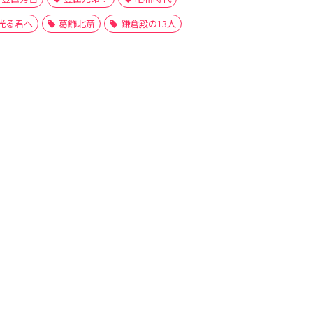
光る君へ
葛飾北斎
鎌倉殿の13人