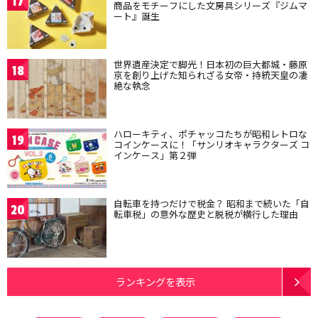
17
商品をモチーフにした文房具シリーズ『ジムマ
ート』誕生
世界遺産決定で脚光！日本初の巨大都城・藤原
18
京を創り上げた知られざる女帝・持統天皇の凄
絶な執念
ハローキティ、ポチャッコたちが昭和レトロな
19
コインケースに！「サンリオキャラクターズ コ
インケース」第２弾
自転車を持つだけで税金？ 昭和まで続いた「自
20
転車税」の意外な歴史と脱税が横行した理由
ランキングを表示