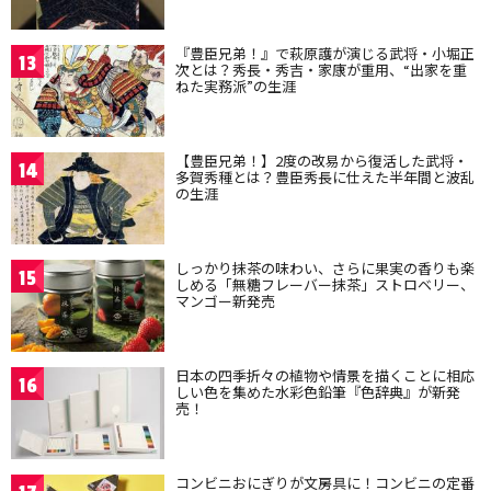
『豊臣兄弟！』で萩原護が演じる武将・小堀正
13
次とは？秀長・秀吉・家康が重用、“出家を重
ねた実務派”の生涯
【豊臣兄弟！】2度の改易から復活した武将・
14
多賀秀種とは？豊臣秀長に仕えた半年間と波乱
の生涯
しっかり抹茶の味わい、さらに果実の香りも楽
15
しめる「無糖フレーバー抹茶」ストロベリー、
マンゴー新発売
日本の四季折々の植物や情景を描くことに相応
16
しい色を集めた水彩色鉛筆『色辞典』が新発
売！
コンビニおにぎりが文房具に！コンビニの定番