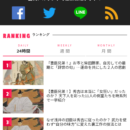
ランキング
RANKING
DAILY
WEEKLY
MONTHLY
24時間
週 間
月 間
『豊臣兄弟！』お市と柴田勝家、自刃しての最
1
期と「辞世の句」…運命を共にした２人の悲劇
【豊臣兄弟！】秀吉は本当に「女狂い」だった
2
のか？ 天下人を彩った11人の側室たちを時系列
で一挙紹介
なぜ浅井の旧臣は秀吉に従ったのか？ 武力を使
3
わず“自分の味方”に変えた裏工作の技法とは