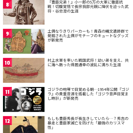
『豊臣兄弟！』小一郎の5万の大軍に徹底抗
8
戦！切腹覚悟で長宗我部元親に降伏を迫った武
将・谷忠澄の生涯
土偶なりきりパーカーも！青森の縄文遺跡群で
9
発掘された土偶がモチーフのキュートなグッズ
が新発売
村上水軍を率いた戦国武将！幼い弟を支え、共
10
に海へ散った得居通幸の波乱に満ちた生涯
ゴジラの咆哮で目覚める朝…1954年公開『ゴジ
11
ラ』の貴重音源を搭載した「ゴジラ音声目覚ま
し時計」が新発売
もしも豊臣秀長が長生きしていたら…？秀吉の
12
暴走と豊臣家滅亡を防げた「最強のカリスマ
性」