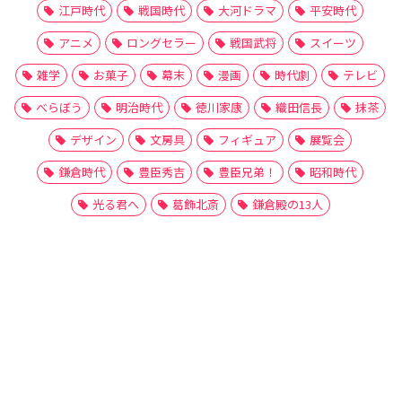
江戸時代
戦国時代
大河ドラマ
平安時代
アニメ
ロングセラー
戦国武将
スイーツ
雑学
お菓子
幕末
漫画
時代劇
テレビ
べらぼう
明治時代
徳川家康
織田信長
抹茶
デザイン
文房具
フィギュア
展覧会
鎌倉時代
豊臣秀吉
豊臣兄弟！
昭和時代
光る君へ
葛飾北斎
鎌倉殿の13人