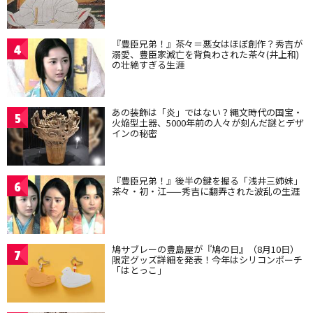
『豊臣兄弟！』茶々＝悪女はほぼ創作？秀吉が
4
溺愛、豊臣家滅亡を背負わされた茶々(井上和)
の壮絶すぎる生涯
あの装飾は「炎」ではない？縄文時代の国宝・
5
火焔型土器、5000年前の人々が刻んだ謎とデザ
インの秘密
『豊臣兄弟！』後半の鍵を握る「浅井三姉妹」
6
茶々・初・江——秀吉に翻弄された波乱の生涯
鳩サブレーの豊島屋が『鳩の日』（8月10日）
7
限定グッズ詳細を発表！今年はシリコンポーチ
「はとっこ」