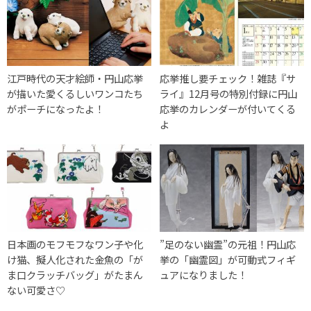
江戸時代の天才絵師・円山応挙
応挙推し要チェック！雑誌『サ
が描いた愛くるしいワンコたち
ライ』12月号の特別付録に円山
がポーチになったよ！
応挙のカレンダーが付いてくる
よ
日本画のモフモフなワン子や化
”足のない幽霊”の元祖！円山応
け猫、擬人化された金魚の「が
挙の「幽霊図」が可動式フィギ
ま口クラッチバッグ」がたまん
ュアになりました！
ない可愛さ♡