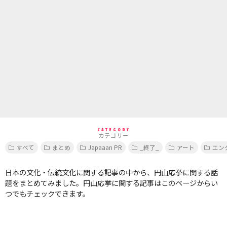
CATEGORY
カテゴリー
すべて
まとめ
Japaaan PR
_終了_
アート
エン
日本の文化・伝統文化に関する記事の中から、円山応挙に関する話
題をまとめてみました。円山応挙に関する記事はこのページからい
つでもチェックできます。