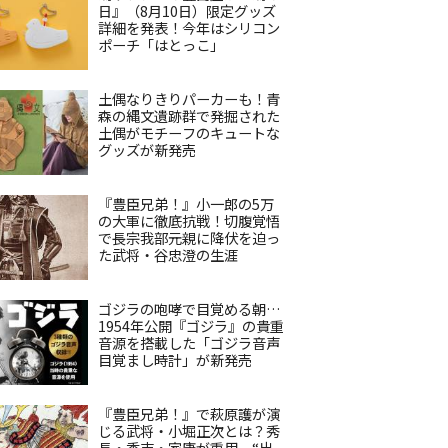
日』（8月10日）限定グッズ
詳細を発表！今年はシリコン
ポーチ「はとっこ」
土偶なりきりパーカーも！青
森の縄文遺跡群で発掘された
土偶がモチーフのキュートな
グッズが新発売
『豊臣兄弟！』小一郎の5万
の大軍に徹底抗戦！切腹覚悟
で長宗我部元親に降伏を迫っ
た武将・谷忠澄の生涯
ゴジラの咆哮で目覚める朝…
1954年公開『ゴジラ』の貴重
音源を搭載した「ゴジラ音声
目覚まし時計」が新発売
『豊臣兄弟！』で萩原護が演
じる武将・小堀正次とは？秀
長・秀吉・家康が重用、“出