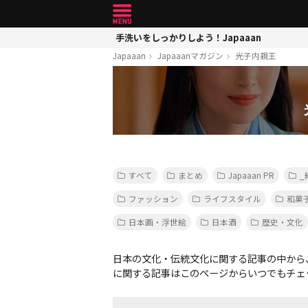
手洗いをしっかりしよう！Japaaan
Japaaan
Japaaanマガジン
光子内親王
すべて
まとめ
Japaaan PR
_
ファッション
ライフスタイル
和菓
日本画・浮世絵
日本酒
歴史・文化
日本の文化・伝統文化に関する記事の中から
に関する記事はこのページからいつでもチェ