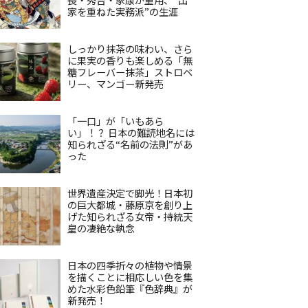
家を重ねた実務派”の生涯
しっかり抹茶の味わい、さら
に果実の香りも楽しめる「無
糖フレーバー抹茶」ストロベ
リー、マンゴー新発売
「一口」が「いもあら
い」！？ 日本の難読地名には
知られざる“名前の法則”があ
った
世界遺産決定で脚光！日本初
の巨大都城・藤原京を創り上
げた知られざる女帝・持統天
皇の凄絶な執念
日本の四季折々の植物や情景
を描くことに相応しい色を集
めた水彩色鉛筆『色辞典』が
新発売！