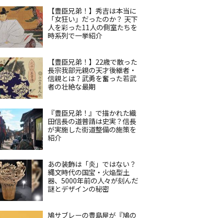
【豊臣兄弟！】秀吉は本当に
「女狂い」だったのか？ 天下
人を彩った11人の側室たちを
時系列で一挙紹介
【豊臣兄弟！】22歳で散った
長宗我部元親の天才後継者・
信親とは？武勇を奮った若武
者の壮絶な最期
『豊臣兄弟！』で描かれた織
田信長の道普請は史実？信長
が実施した街道整備の施策を
紹介
あの装飾は「炎」ではない？
縄文時代の国宝・火焔型土
器、5000年前の人々が刻んだ
謎とデザインの秘密
鳩サブレーの豊島屋が『鳩の