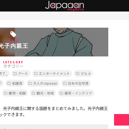
TAG
光子内親王
CATEGORY
カテゴリー
終了_
アート
エンターテイメント
グルメ
子
和雑貨
大人のJapaaan
日本の古写真
着物・和服
観光・地域
雑貨・インテリア
、光子内親王に関する話題をまとめてみました。光子内親王
ックできます。