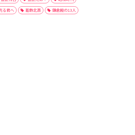
光る君へ
葛飾北斎
鎌倉殿の13人