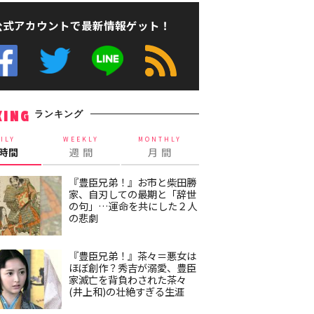
公式アカウントで最新情報ゲット！
ランキング
KING
ILY
WEEKLY
MONTHLY
4時間
週 間
月 間
『豊臣兄弟！』お市と柴田勝
家、自刃しての最期と「辞世
の句」…運命を共にした２人
の悲劇
『豊臣兄弟！』茶々＝悪女は
ほぼ創作？秀吉が溺愛、豊臣
家滅亡を背負わされた茶々
(井上和)の壮絶すぎる生涯