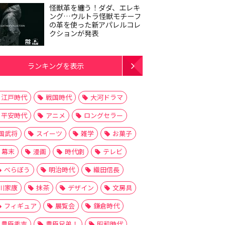
怪獣革を纏う！ダダ、エレキ
ング…ウルトラ怪獣モチーフ
の革を使った新アパレルコレ
クションが発表
ランキングを表示
江戸時代
戦国時代
大河ドラマ
平安時代
アニメ
ロングセラー
国武将
スイーツ
雑学
お菓子
幕末
漫画
時代劇
テレビ
べらぼう
明治時代
織田信長
川家康
抹茶
デザイン
文房具
フィギュア
展覧会
鎌倉時代
豊臣秀吉
豊臣兄弟！
昭和時代