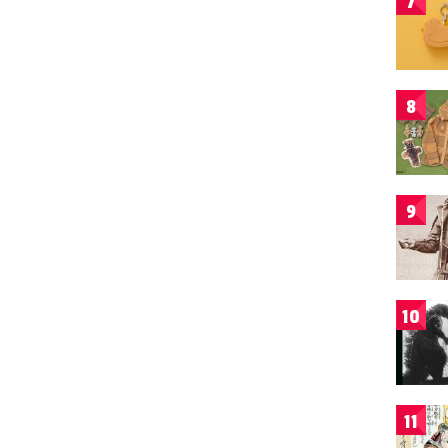
7
8
9
10
11