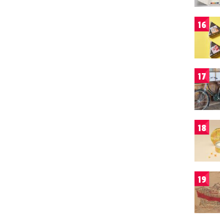
16
17
18
19