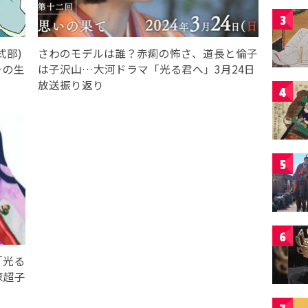
3
式部)
さわのモデルは誰？赤痢の怖さ、道長と倫子
その生
は子沢山…大河ドラマ「光る君へ」3月24日
放送振り返り
4
5
6
「光る
原超子