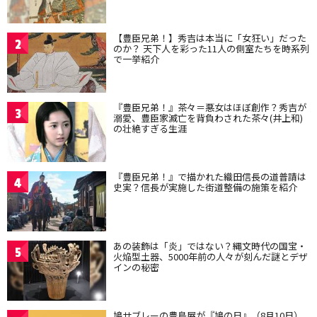
【豊臣兄弟！】秀吉は本当に「女狂い」だった
2
のか？ 天下人を彩った11人の側室たちを時系列
で一挙紹介
『豊臣兄弟！』茶々＝悪女はほぼ創作？秀吉が
3
溺愛、豊臣家滅亡を背負わされた茶々(井上和)
の壮絶すぎる生涯
『豊臣兄弟！』で描かれた織田信長の道普請は
4
史実？信長が実施した街道整備の施策を紹介
あの装飾は「炎」ではない？縄文時代の国宝・
5
火焔型土器、5000年前の人々が刻んだ謎とデザ
インの秘密
鳩サブレーの豊島屋が『鳩の日』（8月10日）