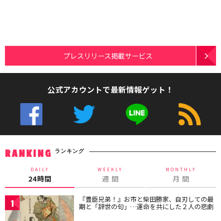
プレスリリース掲載サービス
公式アカウントで最新情報ゲット！
ランキング
RANKING
DAILY
WEEKLY
MONTHLY
24時間
週 間
月 間
『豊臣兄弟！』お市と柴田勝家、自刃しての最
1
期と「辞世の句」…運命を共にした２人の悲劇