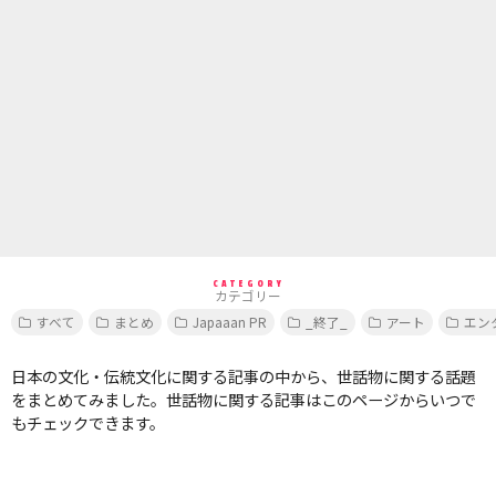
CATEGORY
カテゴリー
すべて
まとめ
Japaaan PR
_終了_
アート
エン
日本の文化・伝統文化に関する記事の中から、世話物に関する話題
をまとめてみました。世話物に関する記事はこのページからいつで
もチェックできます。