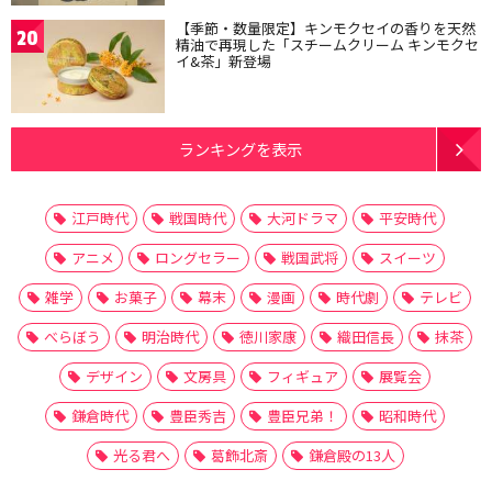
【季節・数量限定】キンモクセイの香りを天然
20
精油で再現した「スチームクリーム キンモクセ
イ&茶」新登場
ランキングを表示
江戸時代
戦国時代
大河ドラマ
平安時代
アニメ
ロングセラー
戦国武将
スイーツ
雑学
お菓子
幕末
漫画
時代劇
テレビ
べらぼう
明治時代
徳川家康
織田信長
抹茶
デザイン
文房具
フィギュア
展覧会
鎌倉時代
豊臣秀吉
豊臣兄弟！
昭和時代
光る君へ
葛飾北斎
鎌倉殿の13人