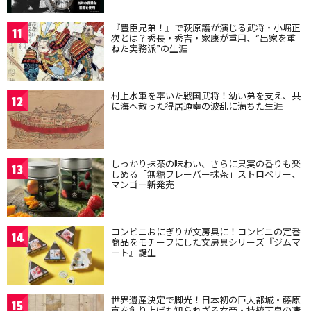
『豊臣兄弟！』で萩原護が演じる武将・小堀正
11
次とは？秀長・秀吉・家康が重用、“出家を重
ねた実務派”の生涯
村上水軍を率いた戦国武将！幼い弟を支え、共
12
に海へ散った得居通幸の波乱に満ちた生涯
しっかり抹茶の味わい、さらに果実の香りも楽
13
しめる「無糖フレーバー抹茶」ストロベリー、
マンゴー新発売
コンビニおにぎりが文房具に！コンビニの定番
14
商品をモチーフにした文房具シリーズ『ジムマ
ート』誕生
世界遺産決定で脚光！日本初の巨大都城・藤原
15
京を創り上げた知られざる女帝・持統天皇の凄