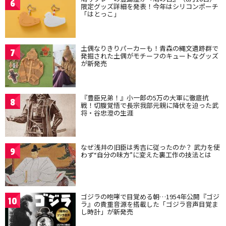
6
限定グッズ詳細を発表！今年はシリコンポーチ
「はとっこ」
土偶なりきりパーカーも！青森の縄文遺跡群で
7
発掘された土偶がモチーフのキュートなグッズ
が新発売
『豊臣兄弟！』小一郎の5万の大軍に徹底抗
8
戦！切腹覚悟で長宗我部元親に降伏を迫った武
将・谷忠澄の生涯
なぜ浅井の旧臣は秀吉に従ったのか？ 武力を使
9
わず“自分の味方”に変えた裏工作の技法とは
ゴジラの咆哮で目覚める朝…1954年公開『ゴジ
10
ラ』の貴重音源を搭載した「ゴジラ音声目覚ま
し時計」が新発売