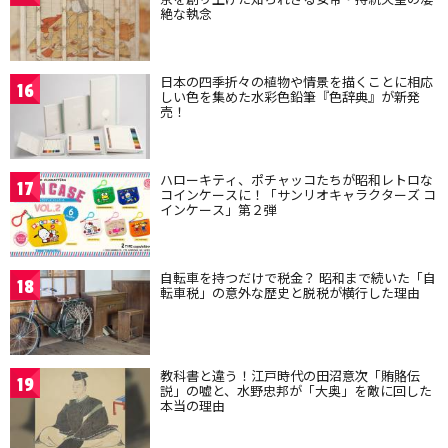
絶な執念
日本の四季折々の植物や情景を描くことに相応
16
しい色を集めた水彩色鉛筆『色辞典』が新発
売！
ハローキティ、ポチャッコたちが昭和レトロな
17
コインケースに！「サンリオキャラクターズ コ
インケース」第２弾
自転車を持つだけで税金？ 昭和まで続いた「自
18
転車税」の意外な歴史と脱税が横行した理由
教科書と違う！江戸時代の田沼意次「賄賂伝
19
説」の嘘と、水野忠邦が「大奥」を敵に回した
本当の理由