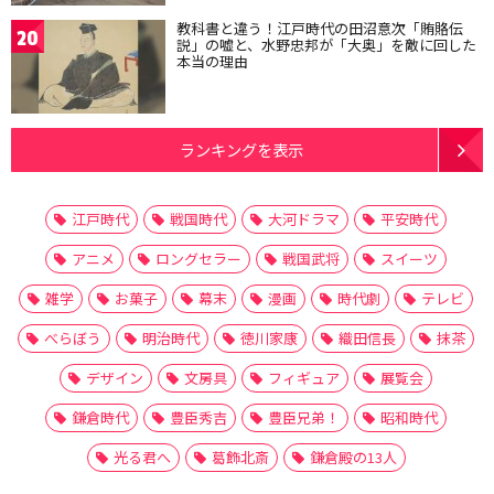
教科書と違う！江戸時代の田沼意次「賄賂伝
20
説」の嘘と、水野忠邦が「大奥」を敵に回した
本当の理由
ランキングを表示
江戸時代
戦国時代
大河ドラマ
平安時代
アニメ
ロングセラー
戦国武将
スイーツ
雑学
お菓子
幕末
漫画
時代劇
テレビ
べらぼう
明治時代
徳川家康
織田信長
抹茶
デザイン
文房具
フィギュア
展覧会
鎌倉時代
豊臣秀吉
豊臣兄弟！
昭和時代
光る君へ
葛飾北斎
鎌倉殿の13人