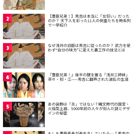
【豊臣兄弟！】秀吉は本当に「女狂い」だった
2
のか？ 天下人を彩った11人の側室たちを時系列
で一挙紹介
なぜ浅井の旧臣は秀吉に従ったのか？ 武力を使
3
わず“自分の味方”に変えた裏工作の技法とは
『豊臣兄弟！』後半の鍵を握る「浅井三姉妹」
4
茶々・初・江——秀吉に翻弄された波乱の生涯
あの装飾は「炎」ではない？縄文時代の国宝・
5
火焔型土器、5000年前の人々が刻んだ謎とデザ
インの秘密
もしも豊臣秀長が長生きしていたら…？秀吉の