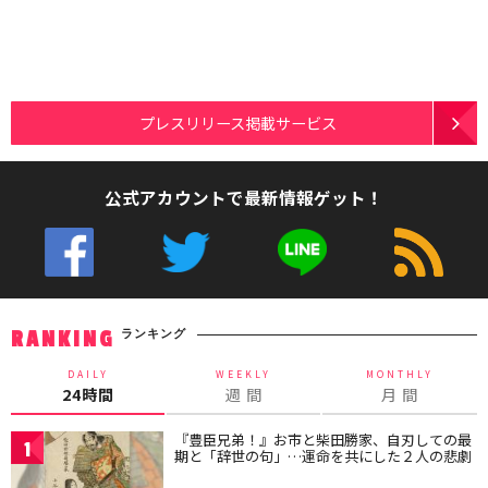
プレスリリース掲載サービス
公式アカウントで最新情報ゲット！
ランキング
RANKING
DAILY
WEEKLY
MONTHLY
24時間
週 間
月 間
『豊臣兄弟！』お市と柴田勝家、自刃しての最
1
期と「辞世の句」…運命を共にした２人の悲劇