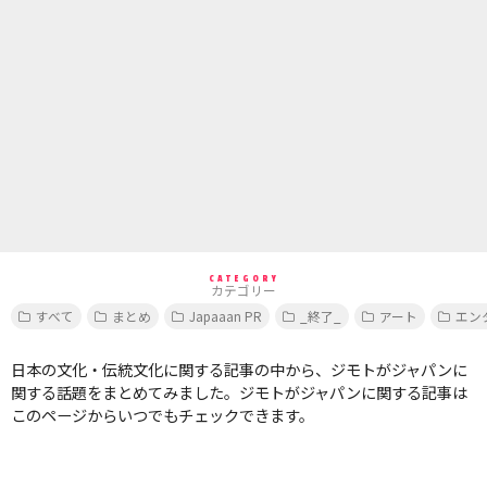
CATEGORY
カテゴリー
すべて
まとめ
Japaaan PR
_終了_
アート
エン
日本の文化・伝統文化に関する記事の中から、ジモトがジャパンに
関する話題をまとめてみました。ジモトがジャパンに関する記事は
このページからいつでもチェックできます。