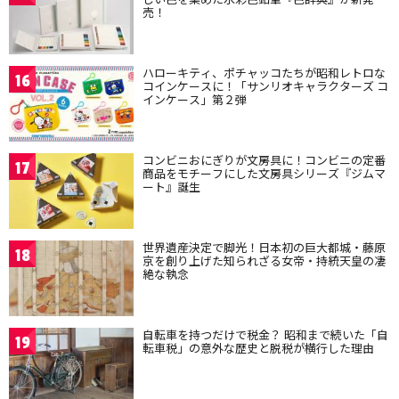
売！
ハローキティ、ポチャッコたちが昭和レトロな
16
コインケースに！「サンリオキャラクターズ コ
インケース」第２弾
コンビニおにぎりが文房具に！コンビニの定番
17
商品をモチーフにした文房具シリーズ『ジムマ
ート』誕生
世界遺産決定で脚光！日本初の巨大都城・藤原
18
京を創り上げた知られざる女帝・持統天皇の凄
絶な執念
自転車を持つだけで税金？ 昭和まで続いた「自
19
転車税」の意外な歴史と脱税が横行した理由