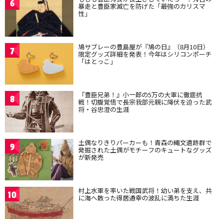
6
暴走と豊臣家滅亡を防げた「最強のカリスマ
性」
鳩サブレーの豊島屋が『鳩の日』（8月10日）
7
限定グッズ詳細を発表！今年はシリコンポーチ
「はとっこ」
『豊臣兄弟！』小一郎の5万の大軍に徹底抗
8
戦！切腹覚悟で長宗我部元親に降伏を迫った武
将・谷忠澄の生涯
土偶なりきりパーカーも！青森の縄文遺跡群で
9
発掘された土偶がモチーフのキュートなグッズ
が新発売
村上水軍を率いた戦国武将！幼い弟を支え、共
10
に海へ散った得居通幸の波乱に満ちた生涯