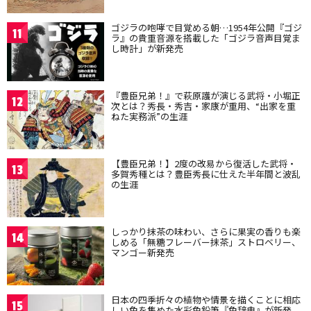
ゴジラの咆哮で目覚める朝…1954年公開『ゴジ
11
ラ』の貴重音源を搭載した「ゴジラ音声目覚ま
し時計」が新発売
『豊臣兄弟！』で萩原護が演じる武将・小堀正
12
次とは？秀長・秀吉・家康が重用、“出家を重
ねた実務派”の生涯
【豊臣兄弟！】2度の改易から復活した武将・
13
多賀秀種とは？豊臣秀長に仕えた半年間と波乱
の生涯
しっかり抹茶の味わい、さらに果実の香りも楽
14
しめる「無糖フレーバー抹茶」ストロベリー、
マンゴー新発売
日本の四季折々の植物や情景を描くことに相応
15
しい色を集めた水彩色鉛筆『色辞典』が新発