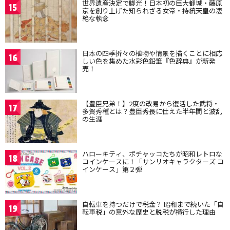
世界遺産決定で脚光！日本初の巨大都城・藤原
15
京を創り上げた知られざる女帝・持統天皇の凄
絶な執念
日本の四季折々の植物や情景を描くことに相応
16
しい色を集めた水彩色鉛筆『色辞典』が新発
売！
【豊臣兄弟！】2度の改易から復活した武将・
17
多賀秀種とは？豊臣秀長に仕えた半年間と波乱
の生涯
ハローキティ、ポチャッコたちが昭和レトロな
18
コインケースに！「サンリオキャラクターズ コ
インケース」第２弾
自転車を持つだけで税金？ 昭和まで続いた「自
19
転車税」の意外な歴史と脱税が横行した理由