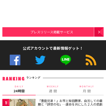
プレスリリース掲載サービス
公式アカウントで最新情報ゲット！
ランキング
RANKING
DAILY
WEEKLY
MONTHLY
24時間
週 間
月 間
『豊臣兄弟！』お市と柴田勝家、自刃しての最
1
期と「辞世の句」…運命を共にした２人の悲劇