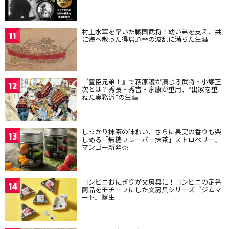
村上水軍を率いた戦国武将！幼い弟を支え、共
11
に海へ散った得居通幸の波乱に満ちた生涯
『豊臣兄弟！』で萩原護が演じる武将・小堀正
12
次とは？秀長・秀吉・家康が重用、“出家を重
ねた実務派”の生涯
しっかり抹茶の味わい、さらに果実の香りも楽
13
しめる「無糖フレーバー抹茶」ストロベリー、
マンゴー新発売
コンビニおにぎりが文房具に！コンビニの定番
14
商品をモチーフにした文房具シリーズ『ジムマ
ート』誕生