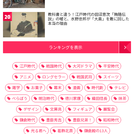
教科書と違う！江戸時代の田沼意次「賄賂伝
20
説」の嘘と、水野忠邦が「大奥」を敵に回した
本当の理由
ランキングを表示
江戸時代
戦国時代
大河ドラマ
平安時代
アニメ
ロングセラー
戦国武将
スイーツ
雑学
お菓子
幕末
漫画
時代劇
テレビ
べらぼう
明治時代
徳川家康
織田信長
抹茶
デザイン
文房具
フィギュア
展覧会
鎌倉時代
豊臣秀吉
豊臣兄弟！
昭和時代
光る君へ
葛飾北斎
鎌倉殿の13人