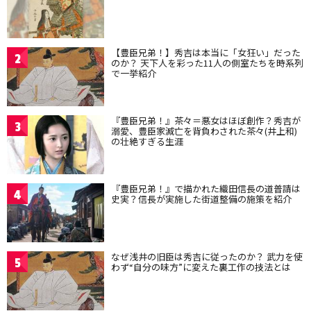
【豊臣兄弟！】秀吉は本当に「女狂い」だった
2
のか？ 天下人を彩った11人の側室たちを時系列
で一挙紹介
『豊臣兄弟！』茶々＝悪女はほぼ創作？秀吉が
3
溺愛、豊臣家滅亡を背負わされた茶々(井上和)
の壮絶すぎる生涯
『豊臣兄弟！』で描かれた織田信長の道普請は
4
史実？信長が実施した街道整備の施策を紹介
なぜ浅井の旧臣は秀吉に従ったのか？ 武力を使
5
わず“自分の味方”に変えた裏工作の技法とは