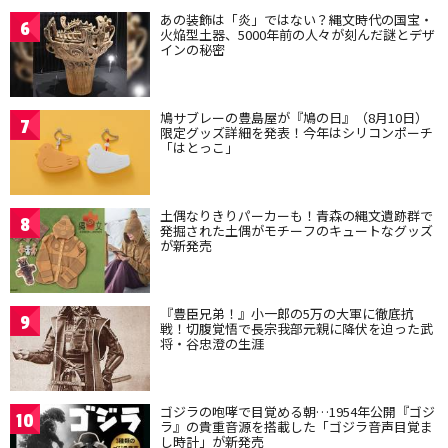
あの装飾は「炎」ではない？縄文時代の国宝・
6
火焔型土器、5000年前の人々が刻んだ謎とデザ
インの秘密
鳩サブレーの豊島屋が『鳩の日』（8月10日）
7
限定グッズ詳細を発表！今年はシリコンポーチ
「はとっこ」
土偶なりきりパーカーも！青森の縄文遺跡群で
8
発掘された土偶がモチーフのキュートなグッズ
が新発売
『豊臣兄弟！』小一郎の5万の大軍に徹底抗
9
戦！切腹覚悟で長宗我部元親に降伏を迫った武
将・谷忠澄の生涯
ゴジラの咆哮で目覚める朝…1954年公開『ゴジ
10
ラ』の貴重音源を搭載した「ゴジラ音声目覚ま
し時計」が新発売