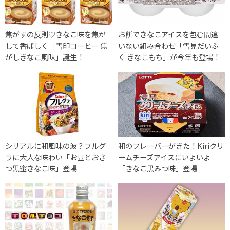
焦がすの反則♡きなこ味を焦が
お餅できなこアイスを包む間違
して香ばしく「雪印コーヒー 焦
いない組み合わせ「雪見だいふ
がしきなこ風味」誕生！
く きなこもち」が今年も登場！
シリアルに和風味の波？フルグ
和のフレーバーがきた！Kiriクリ
ラに大人な味わい「お豆とおさ
ームチーズアイスにいよいよ
つ黒蜜きなこ味」登場
「きなこ黒みつ味」登場