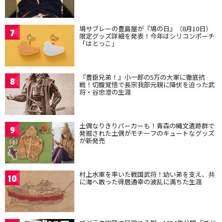
鳩サブレーの豊島屋が『鳩の日』（8月10日）
7
限定グッズ詳細を発表！今年はシリコンポーチ
「はとっこ」
『豊臣兄弟！』小一郎の5万の大軍に徹底抗
8
戦！切腹覚悟で長宗我部元親に降伏を迫った武
将・谷忠澄の生涯
土偶なりきりパーカーも！青森の縄文遺跡群で
9
発掘された土偶がモチーフのキュートなグッズ
が新発売
村上水軍を率いた戦国武将！幼い弟を支え、共
10
に海へ散った得居通幸の波乱に満ちた生涯