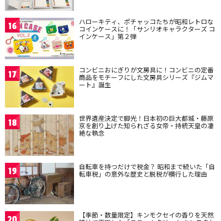
ハローキティ、ポチャッコたちが昭和レトロな
16
コインケースに！「サンリオキャラクターズ コ
インケース」第２弾
コンビニおにぎりが文房具に！コンビニの定番
17
商品をモチーフにした文房具シリーズ『ジムマ
ート』誕生
世界遺産決定で脚光！日本初の巨大都城・藤原
18
京を創り上げた知られざる女帝・持統天皇の凄
絶な執念
自転車を持つだけで税金？ 昭和まで続いた「自
19
転車税」の意外な歴史と脱税が横行した理由
【季節・数量限定】キンモクセイの香りを天然
20