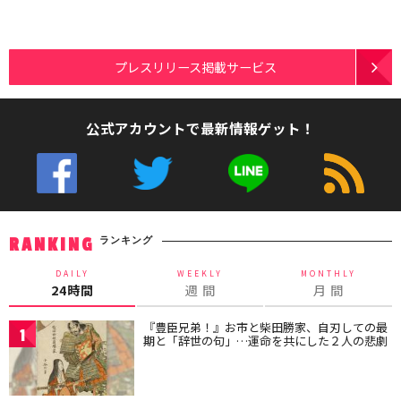
プレスリリース掲載サービス
公式アカウントで最新情報ゲット！
ランキング
RANKING
DAILY
WEEKLY
MONTHLY
24時間
週 間
月 間
『豊臣兄弟！』お市と柴田勝家、自刃しての最
1
期と「辞世の句」…運命を共にした２人の悲劇