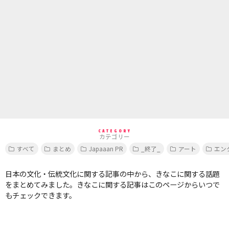
CATEGORY
カテゴリー
すべて
まとめ
Japaaan PR
_終了_
アート
エン
日本の文化・伝統文化に関する記事の中から、きなこに関する話題
をまとめてみました。きなこに関する記事はこのページからいつで
もチェックできます。