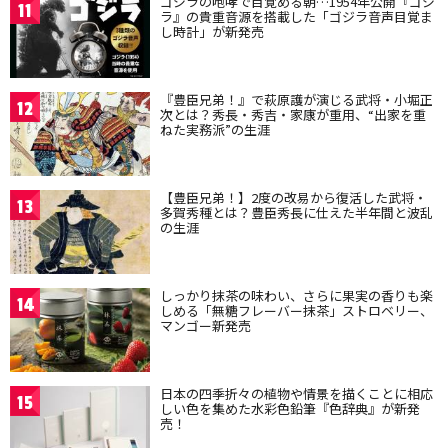
ゴジラの咆哮で目覚める朝…1954年公開『ゴジ
11
ラ』の貴重音源を搭載した「ゴジラ音声目覚ま
し時計」が新発売
『豊臣兄弟！』で萩原護が演じる武将・小堀正
12
次とは？秀長・秀吉・家康が重用、“出家を重
ねた実務派”の生涯
【豊臣兄弟！】2度の改易から復活した武将・
13
多賀秀種とは？豊臣秀長に仕えた半年間と波乱
の生涯
しっかり抹茶の味わい、さらに果実の香りも楽
14
しめる「無糖フレーバー抹茶」ストロベリー、
マンゴー新発売
日本の四季折々の植物や情景を描くことに相応
15
しい色を集めた水彩色鉛筆『色辞典』が新発
売！