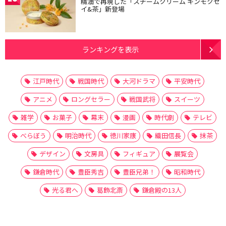
精油で再現した「スチームクリーム キンモクセ
イ&茶」新登場
ランキングを表示
江戸時代
戦国時代
大河ドラマ
平安時代
アニメ
ロングセラー
戦国武将
スイーツ
雑学
お菓子
幕末
漫画
時代劇
テレビ
べらぼう
明治時代
徳川家康
織田信長
抹茶
デザイン
文房具
フィギュア
展覧会
鎌倉時代
豊臣秀吉
豊臣兄弟！
昭和時代
光る君へ
葛飾北斎
鎌倉殿の13人