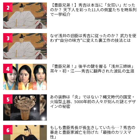
【豊臣兄弟！】秀吉は本当に「女狂い」だった
2
のか？ 天下人を彩った11人の側室たちを時系列
で一挙紹介
なぜ浅井の旧臣は秀吉に従ったのか？ 武力を使
3
わず“自分の味方”に変えた裏工作の技法とは
『豊臣兄弟！』後半の鍵を握る「浅井三姉妹」
4
茶々・初・江——秀吉に翻弄された波乱の生涯
あの装飾は「炎」ではない？縄文時代の国宝・
5
火焔型土器、5000年前の人々が刻んだ謎とデザ
インの秘密
もしも豊臣秀長が長生きしていたら…？秀吉の
6
暴走と豊臣家滅亡を防げた「最強のカリスマ
性」