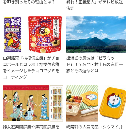
を叩き割ったその理由とは？
暴れ！正義超人」がテレビ放送
決定
山梨銘菓「桔梗信玄餅」がチョ
出浦氏の居城は「ピラミッ
コボールとコラボ！桔梗信玄餅
ド」！？名門・村上氏の家臣一
をイメージしたチョコでグミを
族とその運命とは
コーティング
婦女遊楽図屏風や舞踊図屏風を
崎陽軒の人気商品「シウマイ弁