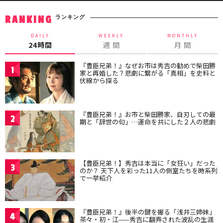
ランキング
RANKING
DAILY
WEEKLY
MONTHLY
24時間
週 間
月 間
『豊臣兄弟！』なぜお市は秀吉の勧めで柴田勝
1
家と再婚した？悲劇に繋がる「真相」を史料と
伏線から探る
『豊臣兄弟！』お市と柴田勝家、自刃しての最
2
期と「辞世の句」…運命を共にした２人の悲劇
【豊臣兄弟！】秀吉は本当に「女狂い」だった
3
のか？ 天下人を彩った11人の側室たちを時系列
で一挙紹介
『豊臣兄弟！』後半の鍵を握る「浅井三姉妹」
4
茶々・初・江——秀吉に翻弄された波乱の生涯