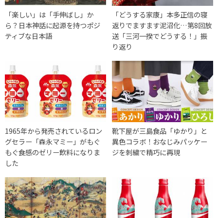
「楽しい」は「手伸ばし」か
「どうする家康」本多正信の寝
ら？日本神話に起源を持つポジ
返りでますます泥沼化…第8回放
ティブな日本語
送「三河一揆でどうする！」振
り返り
1965年から発売されているロン
靴下屋が三島食品「ゆかり」と
グセラー「森永マミー」がもぐ
異色コラボ！おなじみパッケー
もぐ食感のゼリー飲料になりま
ジを刺繍で精巧に再現
した