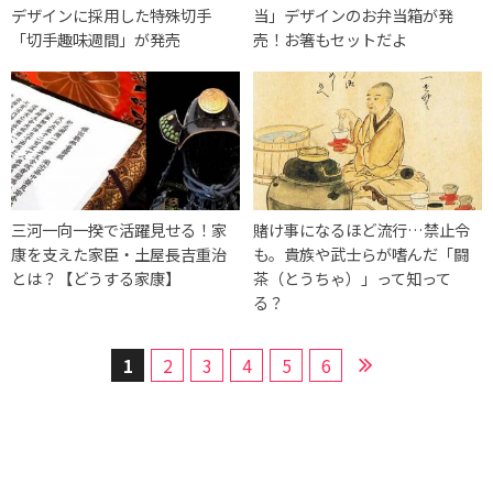
デザインに採用した特殊切手
当」デザインのお弁当箱が発
「切手趣味週間」が発売
売！お箸もセットだよ
三河一向一揆で活躍見せる！家
賭け事になるほど流行…禁止令
康を支えた家臣・土屋長吉重治
も。貴族や武士らが嗜んだ「闘
とは？【どうする家康】
茶（とうちゃ）」って知って
る？
1
2
3
4
5
6