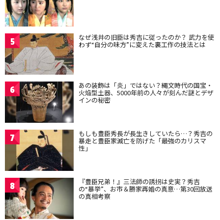
なぜ浅井の旧臣は秀吉に従ったのか？ 武力を使
5
わず“自分の味方”に変えた裏工作の技法とは
あの装飾は「炎」ではない？縄文時代の国宝・
6
火焔型土器、5000年前の人々が刻んだ謎とデザ
インの秘密
もしも豊臣秀長が長生きしていたら…？秀吉の
7
暴走と豊臣家滅亡を防げた「最強のカリスマ
性」
『豊臣兄弟！』三法師の誘拐は史実？秀吉
8
の“暴挙”、お市＆勝家再婚の真意…第30回放送
の真相考察