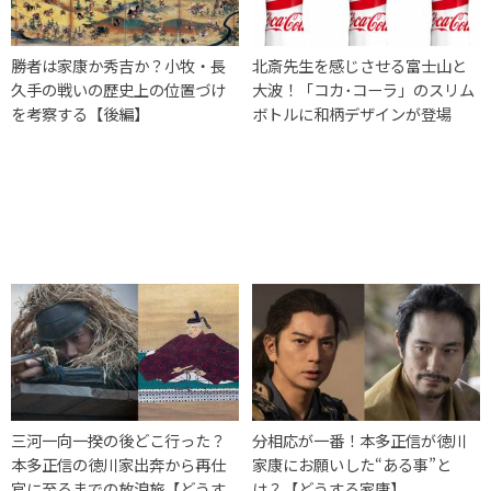
勝者は家康か秀吉か？小牧・長
北斎先生を感じさせる富士山と
久手の戦いの歴史上の位置づけ
大波！「コカ･コーラ」のスリム
を考察する【後編】
ボトルに和柄デザインが登場
三河一向一揆の後どこ行った？
分相応が一番！本多正信が徳川
本多正信の徳川家出奔から再仕
家康にお願いした“ある事”と
官に至るまでの放浪旅【どうす
は？【どうする家康】