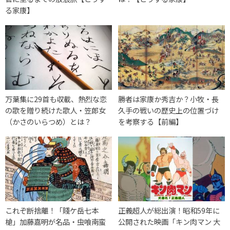
る家康】
万葉集に29首も収載、熱烈な恋
勝者は家康か秀吉か？小牧・長
の歌を贈り続けた歌人・笠郎女
久手の戦いの歴史上の位置づけ
（かさのいらつめ）とは？
を考察する【前編】
これぞ断捨離！「賤ケ岳七本
正義超人が総出演！昭和59年に
槍」加藤嘉明が名品・虫喰南蛮
公開された映画「キン肉マン 大