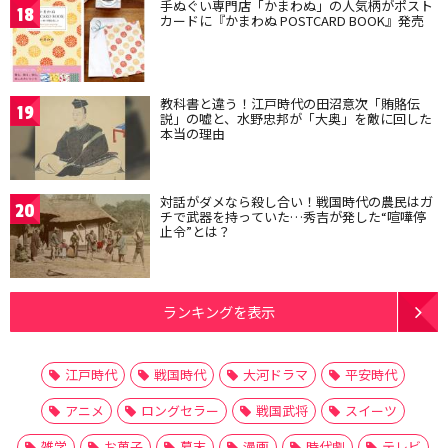
手ぬぐい専門店「かまわぬ」の人気柄がポスト
18
カードに『かまわぬ POSTCARD BOOK』発売
教科書と違う！江戸時代の田沼意次「賄賂伝
19
説」の嘘と、水野忠邦が「大奥」を敵に回した
本当の理由
対話がダメなら殺し合い！戦国時代の農民はガ
20
チで武器を持っていた…秀吉が発した“喧嘩停
止令”とは？
ランキングを表示
江戸時代
戦国時代
大河ドラマ
平安時代
アニメ
ロングセラー
戦国武将
スイーツ
雑学
お菓子
幕末
漫画
時代劇
テレビ