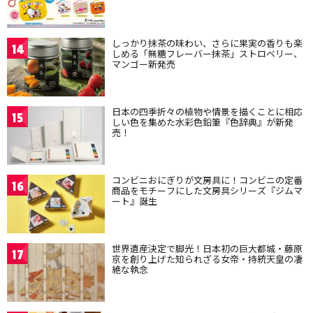
しっかり抹茶の味わい、さらに果実の香りも楽
14
しめる「無糖フレーバー抹茶」ストロベリー、
マンゴー新発売
日本の四季折々の植物や情景を描くことに相応
15
しい色を集めた水彩色鉛筆『色辞典』が新発
売！
コンビニおにぎりが文房具に！コンビニの定番
16
商品をモチーフにした文房具シリーズ『ジムマ
ート』誕生
世界遺産決定で脚光！日本初の巨大都城・藤原
17
京を創り上げた知られざる女帝・持統天皇の凄
絶な執念