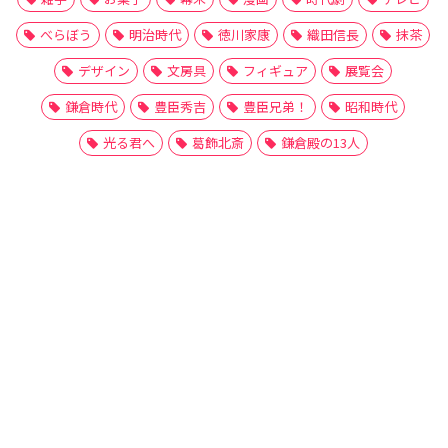
べらぼう
明治時代
徳川家康
織田信長
抹茶
デザイン
文房具
フィギュア
展覧会
鎌倉時代
豊臣秀吉
豊臣兄弟！
昭和時代
光る君へ
葛飾北斎
鎌倉殿の13人