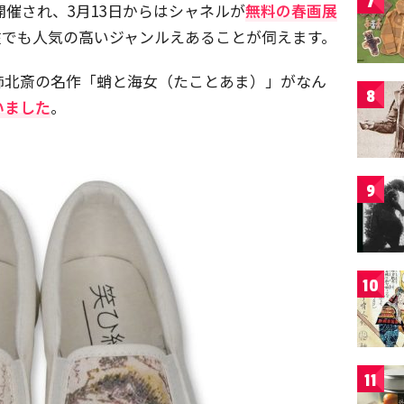
7
開催され、3月13日からはシャネルが
無料の春画展
在でも人気の高いジャンルえあることが伺えます。
飾北斎の名作「蛸と海女（たことあま）」がなん
8
いました
。
9
10
11