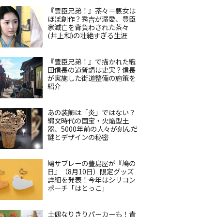
『豊臣兄弟！』茶々＝悪女は
ほぼ創作？秀吉が溺愛、豊臣
家滅亡を背負わされた茶々
(井上和)の壮絶すぎる生涯
『豊臣兄弟！』で描かれた織
田信長の道普請は史実？信長
が実施した街道整備の施策を
紹介
あの装飾は「炎」ではない？
縄文時代の国宝・火焔型土
器、5000年前の人々が刻んだ
謎とデザインの秘密
鳩サブレーの豊島屋が『鳩の
日』（8月10日）限定グッズ
詳細を発表！今年はシリコン
ポーチ「はとっこ」
土偶なりきりパーカーも！青