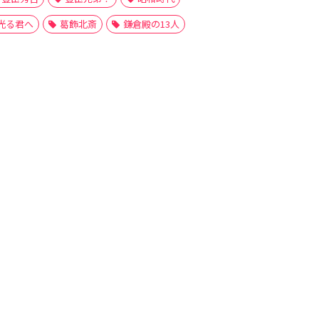
光る君へ
葛飾北斎
鎌倉殿の13人