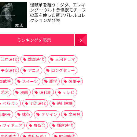
怪獣革を纏う！ダダ、エレキ
ング…ウルトラ怪獣モチーフ
の革を使った新アパレルコレ
クションが発表
ランキングを表示
江戸時代
戦国時代
大河ドラマ
平安時代
アニメ
ロングセラー
国武将
スイーツ
雑学
お菓子
幕末
漫画
時代劇
テレビ
べらぼう
明治時代
徳川家康
田信長
抹茶
デザイン
文房具
フィギュア
展覧会
鎌倉時代
豊臣秀吉
豊臣兄弟！
昭和時代