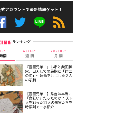
公式アカウントで最新情報ゲット！
ランキング
KING
ILY
WEEKLY
MONTHLY
4時間
週 間
月 間
『豊臣兄弟！』お市と柴田勝
家、自刃しての最期と「辞世
の句」…運命を共にした２人
の悲劇
【豊臣兄弟！】秀吉は本当に
「女狂い」だったのか？ 天下
人を彩った11人の側室たちを
時系列で一挙紹介