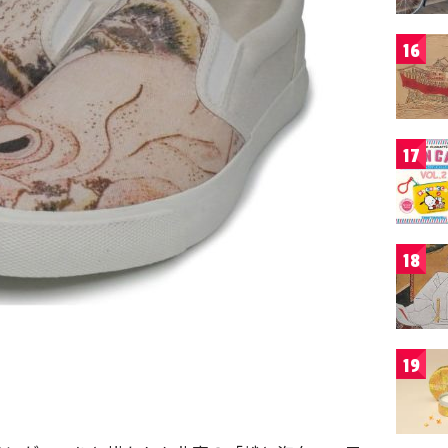
16
17
18
19