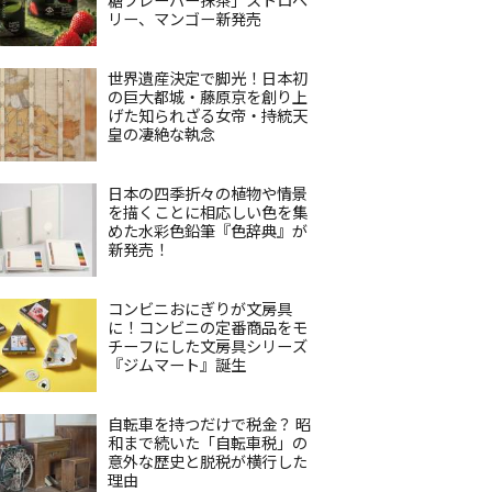
リー、マンゴー新発売
世界遺産決定で脚光！日本初
の巨大都城・藤原京を創り上
げた知られざる女帝・持統天
皇の凄絶な執念
日本の四季折々の植物や情景
を描くことに相応しい色を集
めた水彩色鉛筆『色辞典』が
新発売！
コンビニおにぎりが文房具
に！コンビニの定番商品をモ
チーフにした文房具シリーズ
『ジムマート』誕生
自転車を持つだけで税金？ 昭
和まで続いた「自転車税」の
意外な歴史と脱税が横行した
理由