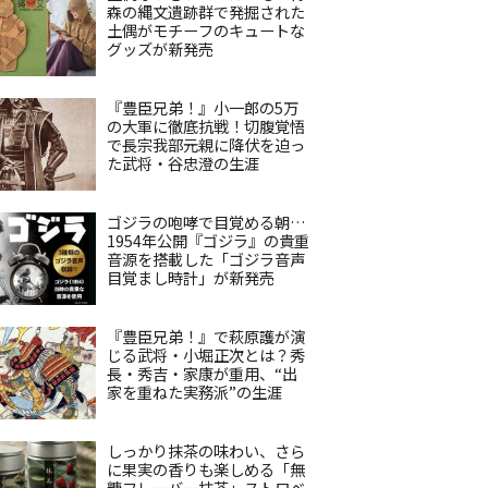
森の縄文遺跡群で発掘された
土偶がモチーフのキュートな
グッズが新発売
『豊臣兄弟！』小一郎の5万
の大軍に徹底抗戦！切腹覚悟
で長宗我部元親に降伏を迫っ
た武将・谷忠澄の生涯
ゴジラの咆哮で目覚める朝…
1954年公開『ゴジラ』の貴重
音源を搭載した「ゴジラ音声
目覚まし時計」が新発売
『豊臣兄弟！』で萩原護が演
じる武将・小堀正次とは？秀
長・秀吉・家康が重用、“出
家を重ねた実務派”の生涯
しっかり抹茶の味わい、さら
に果実の香りも楽しめる「無
糖フレーバー抹茶」ストロベ