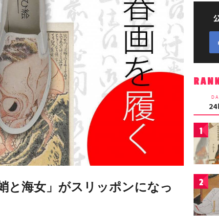
RAN
DA
2
1
2
蛸と海女」がスリッポンになっ