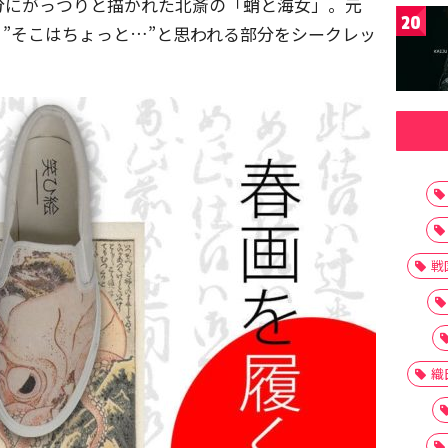
分にがっつりと描かれた北斎の「蛸と海女」。元
20
”そこはちょっと…”と思われる部分をシークレッ
戦
織