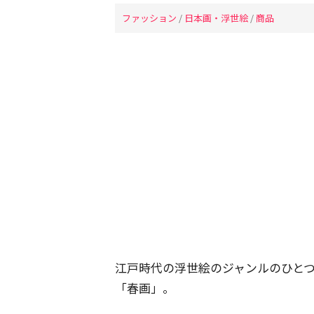
ファッション
/
日本画・浮世絵
/
商品
江戸時代の浮世絵のジャンルのひと
「春画」。