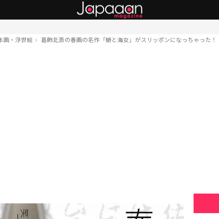
本画・浮世絵
葛飾北斎の春画の名作「蛸と海女」がスリッポンになっちゃった！