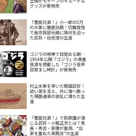
土偶がモチーフのキュートな
グッズが新発売
『豊臣兄弟！』小一郎の5万
の大軍に徹底抗戦！切腹覚悟
で長宗我部元親に降伏を迫っ
た武将・谷忠澄の生涯
ゴジラの咆哮で目覚める朝…
1954年公開『ゴジラ』の貴重
音源を搭載した「ゴジラ音声
目覚まし時計」が新発売
村上水軍を率いた戦国武将！
幼い弟を支え、共に海へ散っ
た得居通幸の波乱に満ちた生
涯
『豊臣兄弟！』で萩原護が演
じる武将・小堀正次とは？秀
長・秀吉・家康が重用、“出
家を重ねた実務派”の生涯