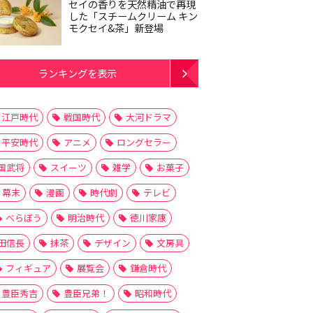
セイの香りを天然精油で再現
した「スチームクリーム キン
モクセイ&茶」新登場
ランキングを表示
江戸時代
戦国時代
大河ドラマ
平安時代
アニメ
ロングセラー
国武将
スイーツ
雑学
お菓子
幕末
漫画
時代劇
テレビ
べらぼう
明治時代
徳川家康
田信長
抹茶
デザイン
文房具
フィギュア
展覧会
鎌倉時代
豊臣秀吉
豊臣兄弟！
昭和時代