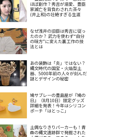
ほぼ創作？秀吉が溺愛、豊臣
家滅亡を背負わされた茶々
(井上和)の壮絶すぎる生涯
なぜ浅井の旧臣は秀吉に従っ
たのか？ 武力を使わず“自分
の味方”に変えた裏工作の技
法とは
あの装飾は「炎」ではない？
縄文時代の国宝・火焔型土
器、5000年前の人々が刻んだ
謎とデザインの秘密
鳩サブレーの豊島屋が『鳩の
日』（8月10日）限定グッズ
詳細を発表！今年はシリコン
ポーチ「はとっこ」
土偶なりきりパーカーも！青
森の縄文遺跡群で発掘された