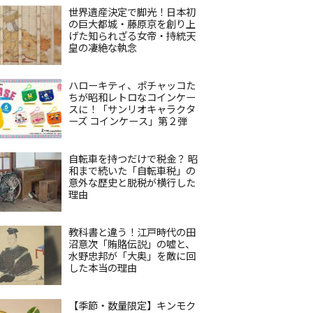
世界遺産決定で脚光！日本初
の巨大都城・藤原京を創り上
げた知られざる女帝・持統天
皇の凄絶な執念
ハローキティ、ポチャッコた
ちが昭和レトロなコインケー
スに！「サンリオキャラクタ
ーズ コインケース」第２弾
自転車を持つだけで税金？ 昭
和まで続いた「自転車税」の
意外な歴史と脱税が横行した
理由
教科書と違う！江戸時代の田
沼意次「賄賂伝説」の嘘と、
水野忠邦が「大奥」を敵に回
した本当の理由
【季節・数量限定】キンモク