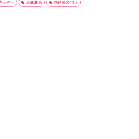
光る君へ
葛飾北斎
鎌倉殿の13人