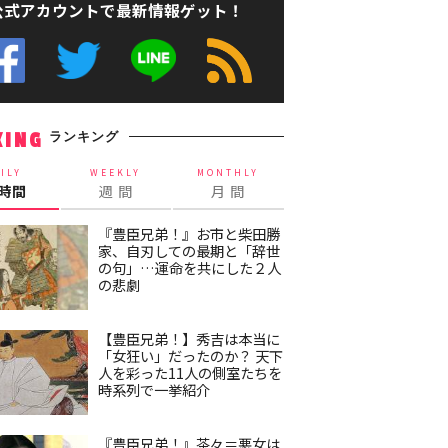
公式アカウントで最新情報ゲット！
ランキング
KING
ILY
WEEKLY
MONTHLY
4時間
週 間
月 間
『豊臣兄弟！』お市と柴田勝
家、自刃しての最期と「辞世
の句」…運命を共にした２人
の悲劇
【豊臣兄弟！】秀吉は本当に
「女狂い」だったのか？ 天下
人を彩った11人の側室たちを
時系列で一挙紹介
『豊臣兄弟！』茶々＝悪女は