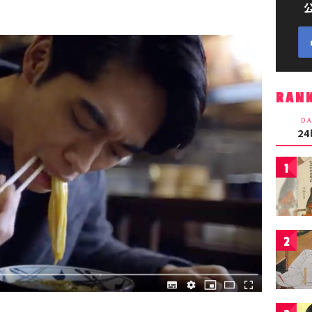
RAN
DA
2
1
2