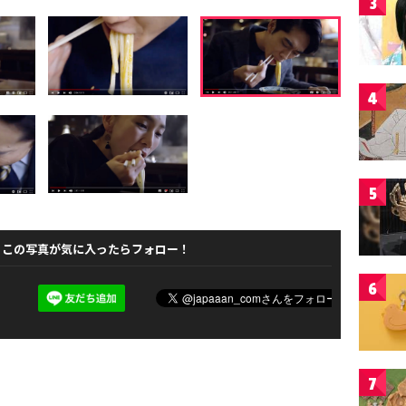
3
4
5
この写真が気に入ったらフォロー！
6
7