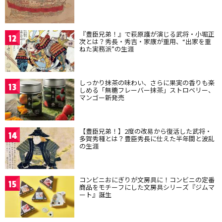
『豊臣兄弟！』で萩原護が演じる武将・小堀正
12
次とは？秀長・秀吉・家康が重用、“出家を重
ねた実務派”の生涯
しっかり抹茶の味わい、さらに果実の香りも楽
13
しめる「無糖フレーバー抹茶」ストロベリー、
マンゴー新発売
【豊臣兄弟！】2度の改易から復活した武将・
14
多賀秀種とは？豊臣秀長に仕えた半年間と波乱
の生涯
コンビニおにぎりが文房具に！コンビニの定番
15
商品をモチーフにした文房具シリーズ『ジムマ
ート』誕生