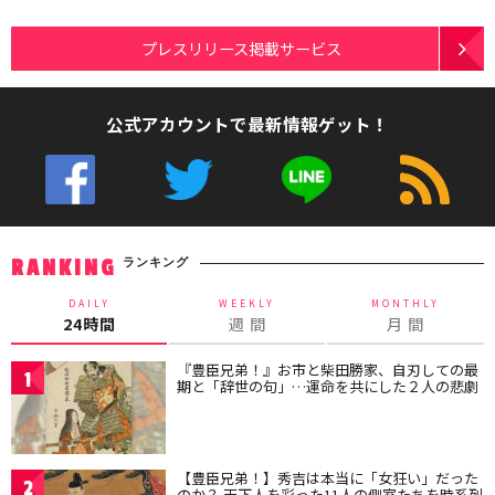
プレスリリース掲載サービス
公式アカウントで最新情報ゲット！
ランキング
RANKING
DAILY
WEEKLY
MONTHLY
24時間
週 間
月 間
『豊臣兄弟！』お市と柴田勝家、自刃しての最
1
期と「辞世の句」…運命を共にした２人の悲劇
【豊臣兄弟！】秀吉は本当に「女狂い」だった
2
のか？ 天下人を彩った11人の側室たちを時系列