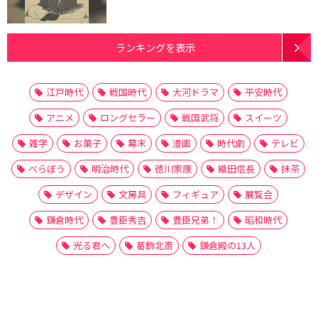
ランキングを表示
江戸時代
戦国時代
大河ドラマ
平安時代
アニメ
ロングセラー
戦国武将
スイーツ
雑学
お菓子
幕末
漫画
時代劇
テレビ
べらぼう
明治時代
徳川家康
織田信長
抹茶
デザイン
文房具
フィギュア
展覧会
鎌倉時代
豊臣秀吉
豊臣兄弟！
昭和時代
光る君へ
葛飾北斎
鎌倉殿の13人