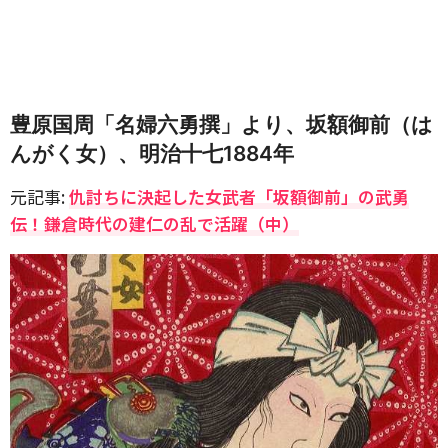
豊原国周「名婦六勇撰」より、坂額御前（は
んがく女）、明治十七1884年
元記事:
仇討ちに決起した女武者「坂額御前」の武勇
伝！鎌倉時代の建仁の乱で活躍（中）