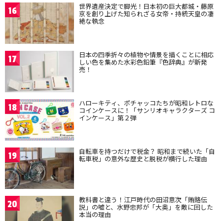
世界遺産決定で脚光！日本初の巨大都城・藤原
16
京を創り上げた知られざる女帝・持統天皇の凄
絶な執念
日本の四季折々の植物や情景を描くことに相応
17
しい色を集めた水彩色鉛筆『色辞典』が新発
売！
ハローキティ、ポチャッコたちが昭和レトロな
18
コインケースに！「サンリオキャラクターズ コ
インケース」第２弾
自転車を持つだけで税金？ 昭和まで続いた「自
19
転車税」の意外な歴史と脱税が横行した理由
教科書と違う！江戸時代の田沼意次「賄賂伝
20
説」の嘘と、水野忠邦が「大奥」を敵に回した
本当の理由