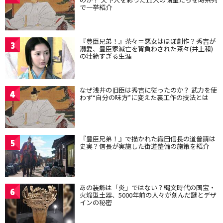
で一挙紹介
『豊臣兄弟！』茶々＝悪女はほぼ創作？秀吉が
3
溺愛、豊臣家滅亡を背負わされた茶々(井上和)
の壮絶すぎる生涯
なぜ浅井の旧臣は秀吉に従ったのか？ 武力を使
4
わず“自分の味方”に変えた裏工作の技法とは
『豊臣兄弟！』で描かれた織田信長の道普請は
5
史実？信長が実施した街道整備の施策を紹介
あの装飾は「炎」ではない？縄文時代の国宝・
6
火焔型土器、5000年前の人々が刻んだ謎とデザ
インの秘密