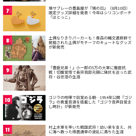
鳩サブレーの豊島屋が『鳩の日』（8月10日）
7
限定グッズ詳細を発表！今年はシリコンポーチ
「はとっこ」
土偶なりきりパーカーも！青森の縄文遺跡群で
8
発掘された土偶がモチーフのキュートなグッズ
が新発売
『豊臣兄弟！』小一郎の5万の大軍に徹底抗
9
戦！切腹覚悟で長宗我部元親に降伏を迫った武
将・谷忠澄の生涯
ゴジラの咆哮で目覚める朝…1954年公開『ゴジ
10
ラ』の貴重音源を搭載した「ゴジラ音声目覚ま
し時計」が新発売
村上水軍を率いた戦国武将！幼い弟を支え、共
11
に海へ散った得居通幸の波乱に満ちた生涯