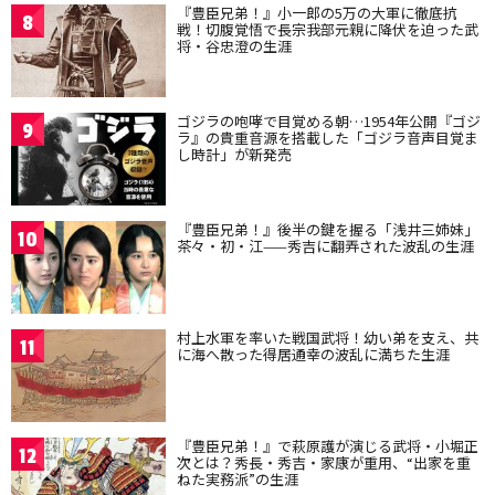
『豊臣兄弟！』小一郎の5万の大軍に徹底抗
8
戦！切腹覚悟で長宗我部元親に降伏を迫った武
将・谷忠澄の生涯
ゴジラの咆哮で目覚める朝…1954年公開『ゴジ
9
ラ』の貴重音源を搭載した「ゴジラ音声目覚ま
し時計」が新発売
『豊臣兄弟！』後半の鍵を握る「浅井三姉妹」
10
茶々・初・江——秀吉に翻弄された波乱の生涯
村上水軍を率いた戦国武将！幼い弟を支え、共
11
に海へ散った得居通幸の波乱に満ちた生涯
『豊臣兄弟！』で萩原護が演じる武将・小堀正
12
次とは？秀長・秀吉・家康が重用、“出家を重
ねた実務派”の生涯