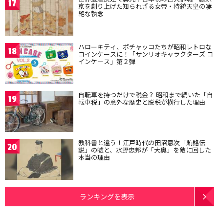
17
京を創り上げた知られざる女帝・持統天皇の凄
絶な執念
ハローキティ、ポチャッコたちが昭和レトロな
18
コインケースに！「サンリオキャラクターズ コ
インケース」第２弾
自転車を持つだけで税金？ 昭和まで続いた「自
19
転車税」の意外な歴史と脱税が横行した理由
教科書と違う！江戸時代の田沼意次「賄賂伝
20
説」の嘘と、水野忠邦が「大奥」を敵に回した
本当の理由
ランキングを表示