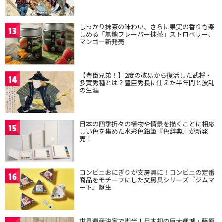
しっかり抹茶の味わい、さらに果実の香りも楽
13
しめる「無糖フレーバー抹茶」ストロベリー、
マンゴー新発売
【豊臣兄弟！】2度の改易から復活した武将・
14
多賀秀種とは？豊臣秀長に仕えた半年間と波乱
の生涯
日本の四季折々の植物や情景を描くことに相応
15
しい色を集めた水彩色鉛筆『色辞典』が新発
売！
コンビニおにぎりが文房具に！コンビニの定番
16
商品をモチーフにした文房具シリーズ『ジムマ
ート』誕生
世界遺産決定で脚光！日本初の巨大都城・藤原