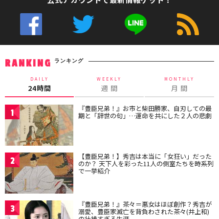
ランキング
RANKING
DAILY
WEEKLY
MONTHLY
24時間
週 間
月 間
『豊臣兄弟！』お市と柴田勝家、自刃しての最
1
期と「辞世の句」…運命を共にした２人の悲劇
【豊臣兄弟！】秀吉は本当に「女狂い」だった
2
のか？ 天下人を彩った11人の側室たちを時系列
で一挙紹介
『豊臣兄弟！』茶々＝悪女はほぼ創作？秀吉が
3
溺愛、豊臣家滅亡を背負わされた茶々(井上和)
の壮絶すぎる生涯