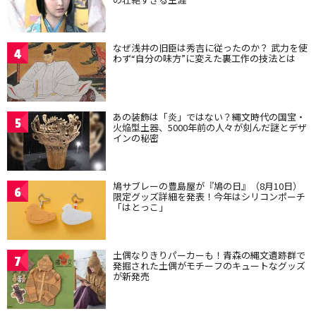
なぜ浅井の旧臣は秀吉に従ったのか？ 武力を使
4
わず“自分の味方”に変えた裏工作の技法とは
あの装飾は「炎」ではない？縄文時代の国宝・
5
火焔型土器、5000年前の人々が刻んだ謎とデザ
インの秘密
鳩サブレーの豊島屋が『鳩の日』（8月10日）
6
限定グッズ詳細を発表！今年はシリコンポーチ
「はとっこ」
土偶なりきりパーカーも！青森の縄文遺跡群で
7
発掘された土偶がモチーフのキュートなグッズ
が新発売