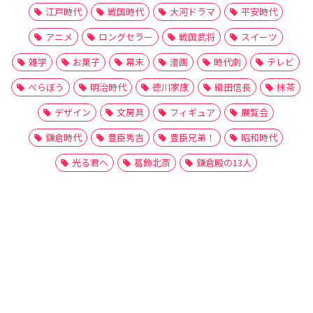
江戸時代
戦国時代
大河ドラマ
平安時代
アニメ
ロングセラー
戦国武将
スイーツ
雑学
お菓子
幕末
漫画
時代劇
テレビ
べらぼう
明治時代
徳川家康
織田信長
抹茶
デザイン
文房具
フィギュア
展覧会
鎌倉時代
豊臣秀吉
豊臣兄弟！
昭和時代
光る君へ
葛飾北斎
鎌倉殿の13人