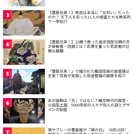
【豊臣兄弟！】秀吉は本当に「女狂い」だった
3
のか？ 天下人を彩った11人の側室たちを時系列
で一挙紹介
【豊臣兄弟！】22歳で散った長宗我部元親の天
4
才後継者・信親とは？武勇を奮った若武者の壮
絶な最期
『豊臣兄弟！』で描かれた織田信長の道普請は
5
史実？信長が実施した街道整備の施策を紹介
あの装飾は「炎」ではない？縄文時代の国宝・
6
火焔型土器、5000年前の人々が刻んだ謎とデザ
インの秘密
鳩サブレーの豊島屋が『鳩の日』（8月10日）
7