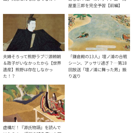
屋重三郎を完全予習【前編】
夫婦そろって熊野ラブ♡源頼朝
「鎌倉殿の13人」壇ノ浦の合戦
＆政子がいなかったから【世界
シーン、アッサリ過ぎ？…第18
遺産】熊野は存在しなかっ
回放送「壇ノ浦に舞った男」振
た！？
り返り
虚構だ！『源氏物語』を読んで