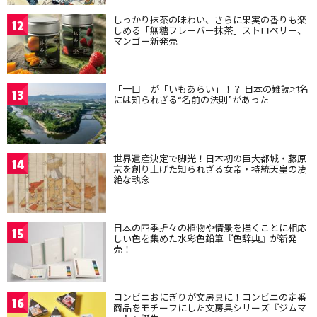
しっかり抹茶の味わい、さらに果実の香りも楽
12
しめる「無糖フレーバー抹茶」ストロベリー、
マンゴー新発売
「一口」が「いもあらい」！？ 日本の難読地名
13
には知られざる“名前の法則”があった
世界遺産決定で脚光！日本初の巨大都城・藤原
14
京を創り上げた知られざる女帝・持統天皇の凄
絶な執念
日本の四季折々の植物や情景を描くことに相応
15
しい色を集めた水彩色鉛筆『色辞典』が新発
売！
コンビニおにぎりが文房具に！コンビニの定番
16
商品をモチーフにした文房具シリーズ『ジムマ