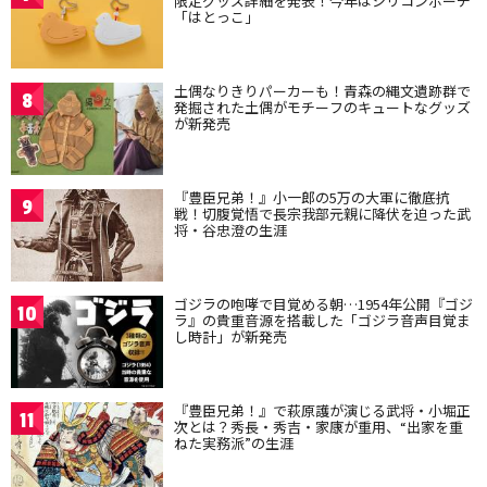
限定グッズ詳細を発表！今年はシリコンポーチ
「はとっこ」
土偶なりきりパーカーも！青森の縄文遺跡群で
8
発掘された土偶がモチーフのキュートなグッズ
が新発売
『豊臣兄弟！』小一郎の5万の大軍に徹底抗
9
戦！切腹覚悟で長宗我部元親に降伏を迫った武
将・谷忠澄の生涯
ゴジラの咆哮で目覚める朝…1954年公開『ゴジ
10
ラ』の貴重音源を搭載した「ゴジラ音声目覚ま
し時計」が新発売
『豊臣兄弟！』で萩原護が演じる武将・小堀正
11
次とは？秀長・秀吉・家康が重用、“出家を重
ねた実務派”の生涯