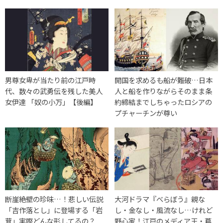
男尊女卑が当たり前の江戸時
開国を求めるも船が難破…日本
代、数々の武勇伝を残した美人
人と船を作りながらそのまま条
女伊達 「奴の小万」【後編】
約締結までしちゃったロシアの
プチャーチンが尊い
断崖絶壁の珍味…！悲しい伝説
大河ドラマ『べらぼう』親な
「吉作落とし」に登場する「岩
し・金なし・風流なし…けれど
茸」実際どんな形してるの？
野心家！江戸のメディア王・蔦