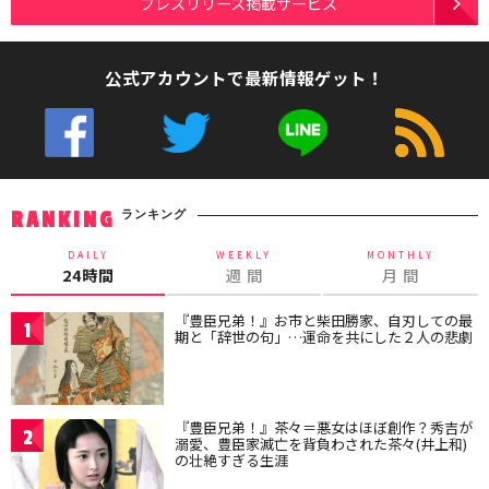
プレスリリース掲載サービス
公式アカウントで最新情報ゲット！
ランキング
RANKING
DAILY
WEEKLY
MONTHLY
24時間
週 間
月 間
『豊臣兄弟！』お市と柴田勝家、自刃しての最
1
期と「辞世の句」…運命を共にした２人の悲劇
『豊臣兄弟！』茶々＝悪女はほぼ創作？秀吉が
2
溺愛、豊臣家滅亡を背負わされた茶々(井上和)
の壮絶すぎる生涯