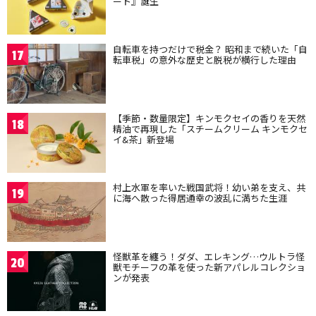
ート』誕生
自転車を持つだけで税金？ 昭和まで続いた「自
17
転車税」の意外な歴史と脱税が横行した理由
【季節・数量限定】キンモクセイの香りを天然
18
精油で再現した「スチームクリーム キンモクセ
イ&茶」新登場
村上水軍を率いた戦国武将！幼い弟を支え、共
19
に海へ散った得居通幸の波乱に満ちた生涯
怪獣革を纏う！ダダ、エレキング…ウルトラ怪
20
獣モチーフの革を使った新アパレルコレクショ
ンが発表