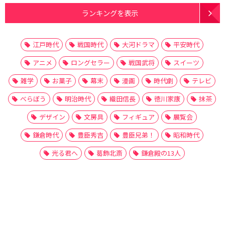
ランキングを表示
江戸時代
戦国時代
大河ドラマ
平安時代
アニメ
ロングセラー
戦国武将
スイーツ
雑学
お菓子
幕末
漫画
時代劇
テレビ
べらぼう
明治時代
織田信長
徳川家康
抹茶
デザイン
文房具
フィギュア
展覧会
鎌倉時代
豊臣秀吉
豊臣兄弟！
昭和時代
光る君へ
葛飾北斎
鎌倉殿の13人