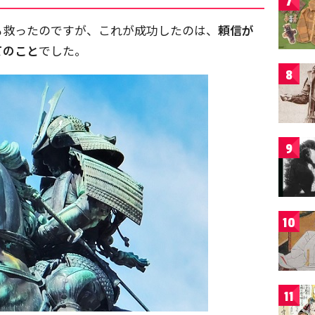
7
も救ったのですが、これが成功したのは、
頼信が
てのこと
でした。
8
9
10
11