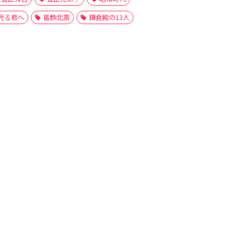
光る君へ
葛飾北斎
鎌倉殿の13人