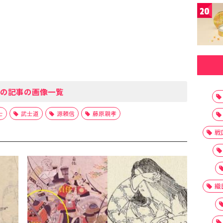
20
の記事の画像一覧
士
武士道
源頼信
藤原親孝
戦
織