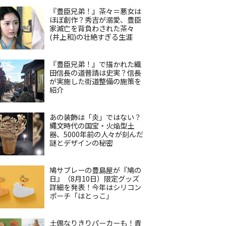
『豊臣兄弟！』茶々＝悪女は
ほぼ創作？秀吉が溺愛、豊臣
家滅亡を背負わされた茶々
(井上和)の壮絶すぎる生涯
『豊臣兄弟！』で描かれた織
田信長の道普請は史実？信長
が実施した街道整備の施策を
紹介
あの装飾は「炎」ではない？
縄文時代の国宝・火焔型土
器、5000年前の人々が刻んだ
謎とデザインの秘密
鳩サブレーの豊島屋が『鳩の
日』（8月10日）限定グッズ
詳細を発表！今年はシリコン
ポーチ「はとっこ」
土偶なりきりパーカーも！青