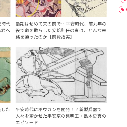
安時代
最期はせめて夫の前で…平安時代、前九年の
る君へ
役で命を散らした安倍則任の妻は、どんな末
路を辿ったのか【前賢故実】
死した
平安時代にボウガンを開発！？新型兵器で
人々を驚かせた平安京の発明王・島木史真の
エピソード