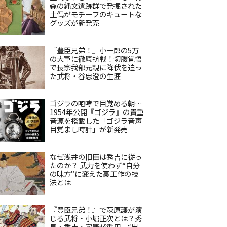
森の縄文遺跡群で発掘された
土偶がモチーフのキュートな
グッズが新発売
『豊臣兄弟！』小一郎の5万
の大軍に徹底抗戦！切腹覚悟
で長宗我部元親に降伏を迫っ
た武将・谷忠澄の生涯
ゴジラの咆哮で目覚める朝…
1954年公開『ゴジラ』の貴重
音源を搭載した「ゴジラ音声
目覚まし時計」が新発売
なぜ浅井の旧臣は秀吉に従っ
たのか？ 武力を使わず“自分
の味方”に変えた裏工作の技
法とは
『豊臣兄弟！』で萩原護が演
じる武将・小堀正次とは？秀
長・秀吉・家康が重用、“出