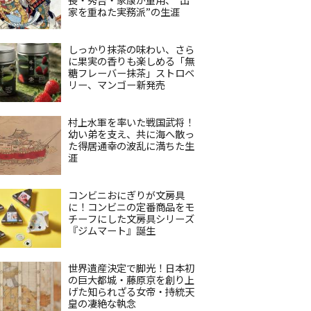
家を重ねた実務派”の生涯
しっかり抹茶の味わい、さら
に果実の香りも楽しめる「無
糖フレーバー抹茶」ストロベ
リー、マンゴー新発売
村上水軍を率いた戦国武将！
幼い弟を支え、共に海へ散っ
た得居通幸の波乱に満ちた生
涯
コンビニおにぎりが文房具
に！コンビニの定番商品をモ
チーフにした文房具シリーズ
『ジムマート』誕生
世界遺産決定で脚光！日本初
の巨大都城・藤原京を創り上
げた知られざる女帝・持統天
皇の凄絶な執念