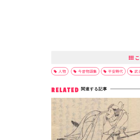
こ
人物
今昔物語集
平安時代
武
関連する記事
RELATED