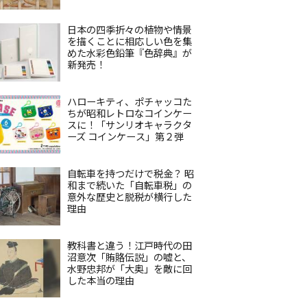
日本の四季折々の植物や情景
を描くことに相応しい色を集
めた水彩色鉛筆『色辞典』が
新発売！
ハローキティ、ポチャッコた
ちが昭和レトロなコインケー
スに！「サンリオキャラクタ
ーズ コインケース」第２弾
自転車を持つだけで税金？ 昭
和まで続いた「自転車税」の
意外な歴史と脱税が横行した
理由
教科書と違う！江戸時代の田
沼意次「賄賂伝説」の嘘と、
水野忠邦が「大奥」を敵に回
した本当の理由