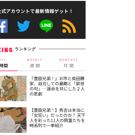
公式アカウントで最新情報ゲット！
ランキング
KING
ILY
WEEKLY
MONTHLY
4時間
週 間
月 間
『豊臣兄弟！』お市と柴田勝
家、自刃しての最期と「辞世
の句」…運命を共にした２人
の悲劇
【豊臣兄弟！】秀吉は本当に
「女狂い」だったのか？ 天下
人を彩った11人の側室たちを
時系列で一挙紹介