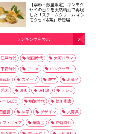
【季節・数量限定】キンモク
セイの香りを天然精油で再現
した「スチームクリーム キン
モクセイ&茶」新登場
ランキングを表示
江戸時代
戦国時代
大河ドラマ
平安時代
アニメ
ロングセラー
国武将
スイーツ
雑学
お菓子
幕末
漫画
時代劇
テレビ
べらぼう
明治時代
徳川家康
田信長
抹茶
デザイン
文房具
フィギュア
展覧会
鎌倉時代
豊臣秀吉
豊臣兄弟！
昭和時代