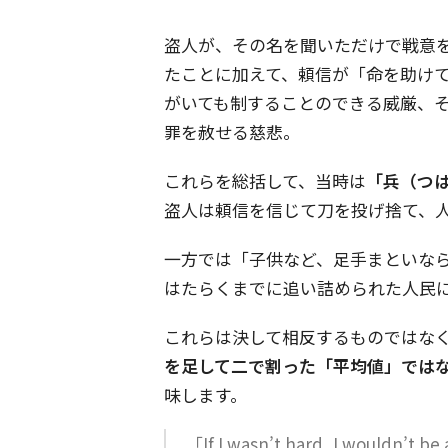
盗人が、その名を聞いただけで戦意
たことに加えて、頼信が「命を助け
がいても制することのできる威厳、
罪を赦せる慈悲。
これらを総括して、当時は
「兵（つ
盗人は頼信を信じて刀を投げ捨て、
一方では「子供など、足手まといな
はたらくまでに追い詰められた人民
これらは決して相反するものではな
を足して二で割った「平均値」では
味します。
「If I wasn’t hard, I wouldn’t be a