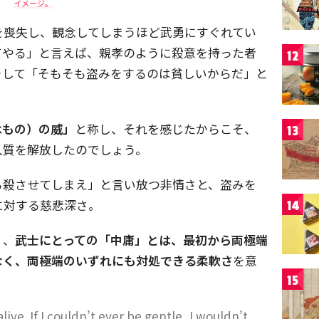
イメージ。
を喪失し、観念してしまうほど武勇にすぐれてい
てやる」と言えば、親孝のように殺意を持った者
12
そして「そもそも盗みをするのは貧しいからだ」と
はもの）の威」
と称し、それを感じたからこそ、
13
人質を解放したのでしょう。
ら殺させてしまえ」と言い放つ非情さと、盗みを
に対する慈悲深さ。
14
く、
武士にとっての「中庸」とは、最初から両極端
なく、両極端のいずれにも対処できる柔軟さ
を意
15
live. If I couldn’t ever be gentle, I wouldn’t