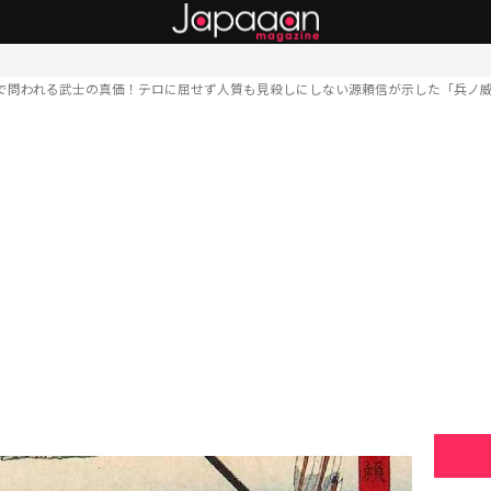
で問われる武士の真価！テロに屈せず人質も見殺しにしない源頼信が示した「兵ノ