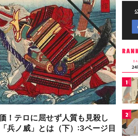
RAN
DA
2
1
2
価！テロに屈せず人質も見殺し
「兵ノ威」とは（下）:3ページ目