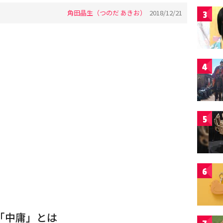
角田晶生（つのだ あきお）
2018/12/21
3
4
5
6
「中庸」とは