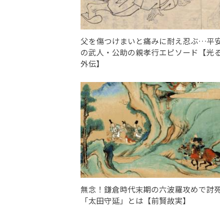
父を傷つけまいと痛みに耐え忍ぶ…平
の武人・公助の親孝行エピソード【光
外伝】
無念！鎌倉時代末期の六波羅攻めで討
「太田守延」とは【前賢故実】