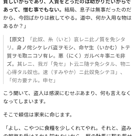
貧しいからであり、人質をとったのは助かりたいからで
あって、憎む事でもない。
結局、息子は無事だったのだ
から、今回ばかりは赦してやる。道中、何か入用な物は
あるか？」
【原文】
「此奴、糸（いと）哀レニ此ノ質を免シタ
リ。
身ノ侘シケレバ盗ヲモシ、命ヤ生（いかむ）トテ
質ヲモ取ニコソ有レ。悪（にく）ガルベキ事ニモ非
ズ。
其レニ、我ガ「免セ」ト云ニ随テ免シタル、物ニ
心得タル奴也。速（すみやか）ニ此奴免シテヨ」、
「何カ要ナル。申セ」
こう聞いて、盗人は感涙にむせぶあまり、何も言えなく
なってしまいます。
そこで頼信は家来に命じます。
「よし、こやつに食糧を少しくれてやれ。それと、盗み
の報復を受けるかも知れないから、厩の駄馬に鞍を載せ