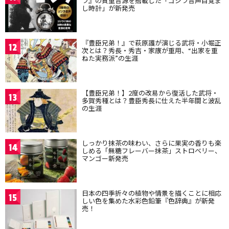
ラ』の貴重音源を搭載した「ゴジラ音声目覚ま
し時計」が新発売
『豊臣兄弟！』で萩原護が演じる武将・小堀正
12
次とは？秀長・秀吉・家康が重用、“出家を重
ねた実務派”の生涯
【豊臣兄弟！】2度の改易から復活した武将・
13
多賀秀種とは？豊臣秀長に仕えた半年間と波乱
の生涯
しっかり抹茶の味わい、さらに果実の香りも楽
14
しめる「無糖フレーバー抹茶」ストロベリー、
マンゴー新発売
日本の四季折々の植物や情景を描くことに相応
15
しい色を集めた水彩色鉛筆『色辞典』が新発
売！