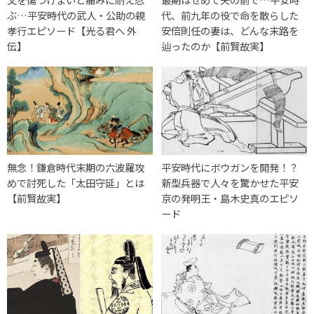
ぶ…平安時代の武人・公助の親
代、前九年の役で命を散らした
孝行エピソード【光る君へ 外
安倍則任の妻は、どんな末路を
伝】
辿ったのか【前賢故実】
無念！鎌倉時代末期の六波羅攻
平安時代にボウガンを開発！？
めで討死した「太田守延」とは
新型兵器で人々を驚かせた平安
【前賢故実】
京の発明王・島木史真のエピソ
ード