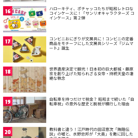
ハローキティ、ポチャッコたちが昭和レトロな
16
コインケースに！「サンリオキャラクターズ コ
インケース」第２弾
コンビニおにぎりが文房具に！コンビニの定番
17
商品をモチーフにした文房具シリーズ『ジムマ
ート』誕生
世界遺産決定で脚光！日本初の巨大都城・藤原
18
京を創り上げた知られざる女帝・持統天皇の凄
絶な執念
自転車を持つだけで税金？ 昭和まで続いた「自
19
転車税」の意外な歴史と脱税が横行した理由
教科書と違う！江戸時代の田沼意次「賄賂伝
20
説」の嘘と、水野忠邦が「大奥」を敵に回した