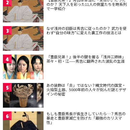
2
のか？ 天下人を彩った11人の側室たちを時系列
で一挙紹介
なぜ浅井の旧臣は秀吉に従ったのか？ 武力を使
3
わず“自分の味方”に変えた裏工作の技法とは
『豊臣兄弟！』後半の鍵を握る「浅井三姉妹」
4
茶々・初・江——秀吉に翻弄された波乱の生涯
あの装飾は「炎」ではない？縄文時代の国宝・
5
火焔型土器、5000年前の人々が刻んだ謎とデザ
インの秘密
もしも豊臣秀長が長生きしていたら…？秀吉の
6
暴走と豊臣家滅亡を防げた「最強のカリスマ
性」