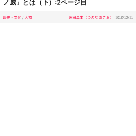
ノ威」とは（下）:2ページ目
歴史・文化
/
人物
角田晶生（つのだ あきお）
2018/12/21