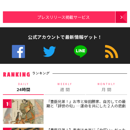
プレスリリース掲載サービス
公式アカウントで最新情報ゲット！
ランキング
RANKING
DAILY
WEEKLY
MONTHLY
24時間
週 間
月 間
『豊臣兄弟！』お市と柴田勝家、自刃しての最
1
期と「辞世の句」…運命を共にした２人の悲劇
【豊臣兄弟！】秀吉は本当に「女狂い」だった