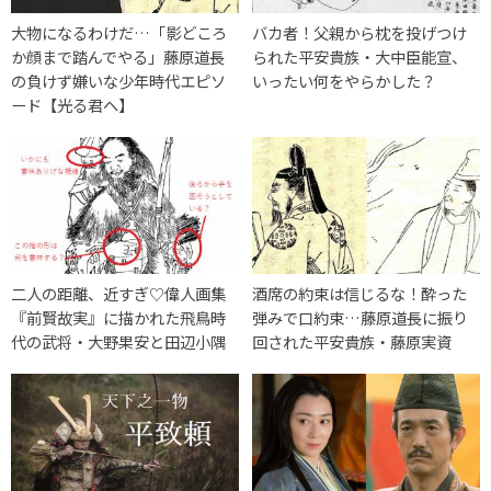
大物になるわけだ…「影どころ
バカ者！父親から枕を投げつけ
か顔まで踏んでやる」藤原道長
られた平安貴族・大中臣能宣、
の負けず嫌いな少年時代エピソ
いったい何をやらかした？
ード【光る君へ】
二人の距離、近すぎ♡偉人画集
酒席の約束は信じるな！酔った
『前賢故実』に描かれた飛鳥時
弾みで口約束…藤原道長に振り
代の武将・大野果安と田辺小隅
回された平安貴族・藤原実資