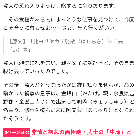
盗人の恐れ入りようは、察するに余りあります。
「その食糧がある内にまっとうな仕事を見つけて、今度
こそ全うに暮らせよ……さぁ、早く行くがいい」
【原文】
「此ヨリヤガテ馳散（はせちら）シテ去
（い）ネ」
盗人は頼信に礼を言い、親孝父子に詫びると、そのまま
駆け去っていったのでした。
その後、盗人がどうなったかは誰も知りませんが、命の
助かった親孝の息子は、金峰山（みたけ。現：奈良県吉
野郡・金峯山寺？）で出家して明秀（みょうしゅう）と
名乗り、修行を積んだ末に阿闍梨（あじゃり）となられ
たそうです。
非情と慈悲の両極端・武士の「中庸」と
3ページ目