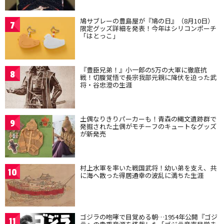
鳩サブレーの豊島屋が『鳩の日』（8月10日）
7
限定グッズ詳細を発表！今年はシリコンポーチ
「はとっこ」
『豊臣兄弟！』小一郎の5万の大軍に徹底抗
8
戦！切腹覚悟で長宗我部元親に降伏を迫った武
将・谷忠澄の生涯
土偶なりきりパーカーも！青森の縄文遺跡群で
9
発掘された土偶がモチーフのキュートなグッズ
が新発売
村上水軍を率いた戦国武将！幼い弟を支え、共
10
に海へ散った得居通幸の波乱に満ちた生涯
ゴジラの咆哮で目覚める朝…1954年公開『ゴジ
11