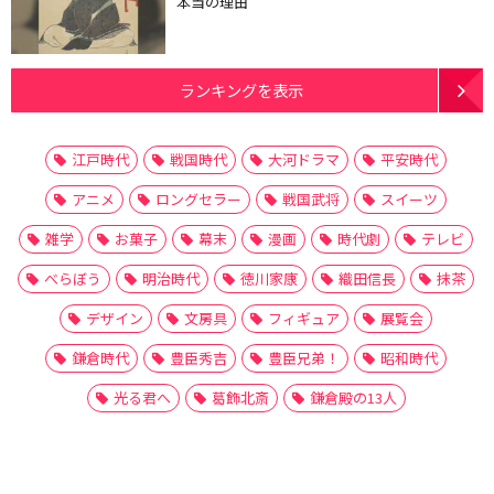
本当の理由
ランキングを表示
江戸時代
戦国時代
大河ドラマ
平安時代
アニメ
ロングセラー
戦国武将
スイーツ
雑学
お菓子
幕末
漫画
時代劇
テレビ
べらぼう
明治時代
徳川家康
織田信長
抹茶
デザイン
文房具
フィギュア
展覧会
鎌倉時代
豊臣秀吉
豊臣兄弟！
昭和時代
光る君へ
葛飾北斎
鎌倉殿の13人