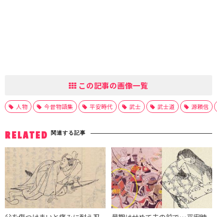
この記事の画像一覧
人物
今昔物語集
平安時代
武士
武士道
源頼信
関連する記事
RELATED
父を傷つけまいと痛みに耐え忍
最期はせめて夫の前で…平安時