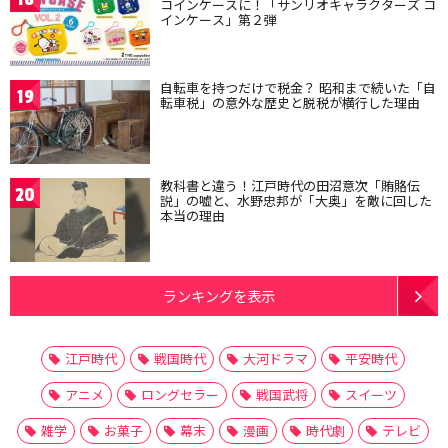
コインケースに！「サンリオキャラクターズ コ
インケース」第２弾
自転車を持つだけで税金？ 昭和まで続いた「自
19
転車税」の意外な歴史と脱税が横行した理由
教科書と違う！江戸時代の田沼意次「賄賂伝
20
説」の嘘と、水野忠邦が「大奥」を敵に回した
本当の理由
ランキングを表示
江戸時代
戦国時代
大河ドラマ
平安時代
アニメ
ロングセラー
戦国武将
スイーツ
雑学
お菓子
幕末
漫画
時代劇
テレビ