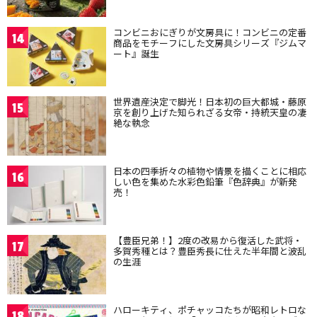
コンビニおにぎりが文房具に！コンビニの定番
14
商品をモチーフにした文房具シリーズ『ジムマ
ート』誕生
世界遺産決定で脚光！日本初の巨大都城・藤原
15
京を創り上げた知られざる女帝・持統天皇の凄
絶な執念
日本の四季折々の植物や情景を描くことに相応
16
しい色を集めた水彩色鉛筆『色辞典』が新発
売！
【豊臣兄弟！】2度の改易から復活した武将・
17
多賀秀種とは？豊臣秀長に仕えた半年間と波乱
の生涯
ハローキティ、ポチャッコたちが昭和レトロな
18