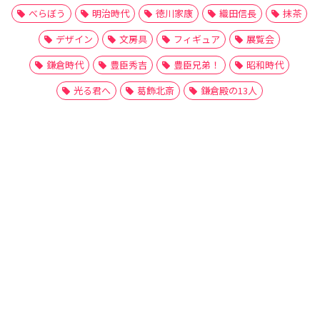
べらぼう
明治時代
徳川家康
織田信長
抹茶
デザイン
文房具
フィギュア
展覧会
鎌倉時代
豊臣秀吉
豊臣兄弟！
昭和時代
光る君へ
葛飾北斎
鎌倉殿の13人