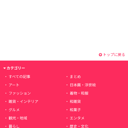
トップに戻る
カテゴリー
すべての記事
まとめ
アート
日本画・浮世絵
ファッション
着物・和服
雑貨・インテリア
和雑貨
グルメ
和菓子
観光・地域
エンタメ
暮らし
歴史・文化