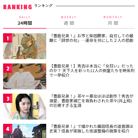
ランキング
RANKING
DAILY
WEEKLY
MONTHLY
24時間
週 間
月 間
『豊臣兄弟！』お市と柴田勝家、自刃しての最
1
期と「辞世の句」…運命を共にした２人の悲劇
【豊臣兄弟！】秀吉は本当に「女狂い」だった
2
のか？ 天下人を彩った11人の側室たちを時系列
で一挙紹介
『豊臣兄弟！』茶々＝悪女はほぼ創作？秀吉が
3
溺愛、豊臣家滅亡を背負わされた茶々(井上和)
の壮絶すぎる生涯
『豊臣兄弟！』で描かれた織田信長の道普請は
4
史実？信長が実施した街道整備の施策を紹介