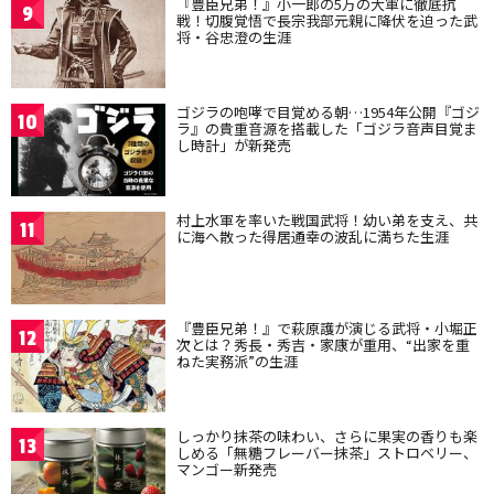
『豊臣兄弟！』小一郎の5万の大軍に徹底抗
9
戦！切腹覚悟で長宗我部元親に降伏を迫った武
将・谷忠澄の生涯
ゴジラの咆哮で目覚める朝…1954年公開『ゴジ
10
ラ』の貴重音源を搭載した「ゴジラ音声目覚ま
し時計」が新発売
村上水軍を率いた戦国武将！幼い弟を支え、共
11
に海へ散った得居通幸の波乱に満ちた生涯
『豊臣兄弟！』で萩原護が演じる武将・小堀正
12
次とは？秀長・秀吉・家康が重用、“出家を重
ねた実務派”の生涯
しっかり抹茶の味わい、さらに果実の香りも楽
13
しめる「無糖フレーバー抹茶」ストロベリー、
マンゴー新発売