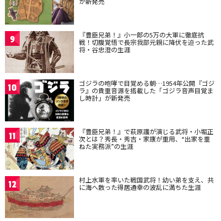
が新発売
『豊臣兄弟！』小一郎の5万の大軍に徹底抗
9
戦！切腹覚悟で長宗我部元親に降伏を迫った武
将・谷忠澄の生涯
ゴジラの咆哮で目覚める朝…1954年公開『ゴジ
10
ラ』の貴重音源を搭載した「ゴジラ音声目覚ま
し時計」が新発売
『豊臣兄弟！』で萩原護が演じる武将・小堀正
11
次とは？秀長・秀吉・家康が重用、“出家を重
ねた実務派”の生涯
村上水軍を率いた戦国武将！幼い弟を支え、共
12
に海へ散った得居通幸の波乱に満ちた生涯