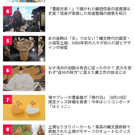
『豊臣兄弟！』で描かれた織田信長の道普請は
4
史実？信長が実施した街道整備の施策を紹介
あの装飾は「炎」ではない？縄文時代の国宝・
5
火焔型土器、5000年前の人々が刻んだ謎とデザ
インの秘密
なぜ浅井の旧臣は秀吉に従ったのか？ 武力を使
6
わず“自分の味方”に変えた裏工作の技法とは
鳩サブレーの豊島屋が『鳩の日』（8月10日）
7
限定グッズ詳細を発表！今年はシリコンポーチ
「はとっこ」
土偶なりきりパーカーも！青森の縄文遺跡群で
8
発掘された土偶がモチーフのキュートなグッズ