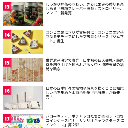
しっかり抹茶の味わい、さらに果実の香りも楽
13
しめる「無糖フレーバー抹茶」ストロベリー、
マンゴー新発売
コンビニおにぎりが文房具に！コンビニの定番
14
商品をモチーフにした文房具シリーズ『ジムマ
ート』誕生
世界遺産決定で脚光！日本初の巨大都城・藤原
15
京を創り上げた知られざる女帝・持統天皇の凄
絶な執念
日本の四季折々の植物や情景を描くことに相応
16
しい色を集めた水彩色鉛筆『色辞典』が新発
売！
ハローキティ、ポチャッコたちが昭和レトロな
17
コインケースに！「サンリオキャラクターズ コ
インケース」第２弾