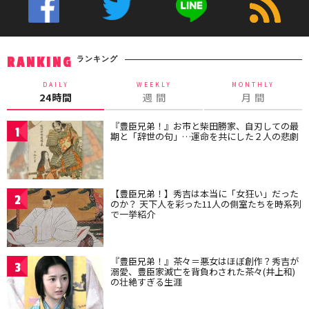
ランキング
RANKING
DAILY
WEEKLY
MONTHLY
24時間
週 間
月 間
『豊臣兄弟！』お市と柴田勝家、自刃しての最
1
期と「辞世の句」…運命を共にした２人の悲劇
【豊臣兄弟！】秀吉は本当に「女狂い」だった
2
のか？ 天下人を彩った11人の側室たちを時系列
で一挙紹介
『豊臣兄弟！』茶々＝悪女はほぼ創作？秀吉が
3
溺愛、豊臣家滅亡を背負わされた茶々(井上和)
の壮絶すぎる生涯