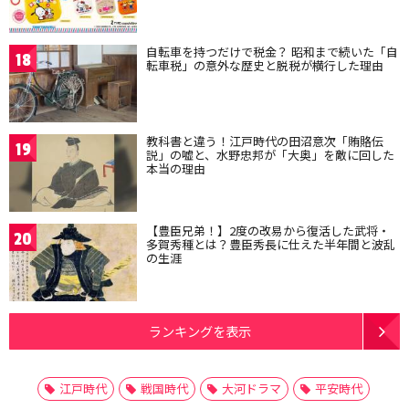
自転車を持つだけで税金？ 昭和まで続いた「自
18
転車税」の意外な歴史と脱税が横行した理由
教科書と違う！江戸時代の田沼意次「賄賂伝
19
説」の嘘と、水野忠邦が「大奥」を敵に回した
本当の理由
【豊臣兄弟！】2度の改易から復活した武将・
20
多賀秀種とは？豊臣秀長に仕えた半年間と波乱
の生涯
ランキングを表示
江戸時代
戦国時代
大河ドラマ
平安時代