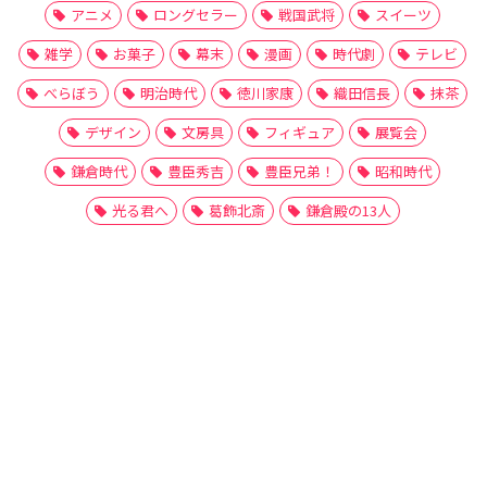
アニメ
ロングセラー
戦国武将
スイーツ
雑学
お菓子
幕末
漫画
時代劇
テレビ
べらぼう
明治時代
徳川家康
織田信長
抹茶
デザイン
文房具
フィギュア
展覧会
鎌倉時代
豊臣秀吉
豊臣兄弟！
昭和時代
光る君へ
葛飾北斎
鎌倉殿の13人