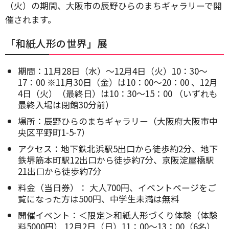
（火）の期間、大阪市の辰野ひらのまちギャラリーで開
催されます。
「和紙人形の世界」展
期間：11月28日（水）〜12月4日（火）10：30～
17：00 ※11月30日（金）は10：00～20：00 、12月
4日（火）（最終日）は10：30～15：00 （いずれも
最終入場は閉館30分前）
場所：辰野ひらのまちギャラリー（大阪府大阪市中
央区平野町1-5-7）
アクセス：地下鉄北浜駅5出口から徒歩約2分、地下
鉄堺筋本町駅12出口から徒歩約7分、京阪淀屋橋駅
21出口から徒歩約7分
料金（当⽇券）： ⼤⼈700円、イベントページをご
覧になった方は500円、中学⽣未満は無料
開催イベント：＜限定＞和紙⼈形づくり体験（体験
料5000円） 12⽉2⽇（日）11：00～13：00（6名）