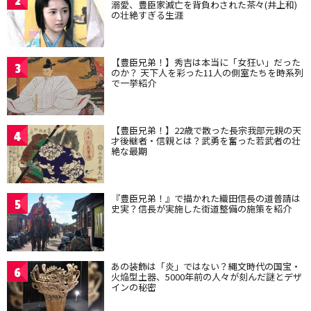
2
溺愛、豊臣家滅亡を背負わされた茶々(井上和)
の壮絶すぎる生涯
【豊臣兄弟！】秀吉は本当に「女狂い」だった
3
のか？ 天下人を彩った11人の側室たちを時系列
で一挙紹介
【豊臣兄弟！】22歳で散った長宗我部元親の天
4
才後継者・信親とは？武勇を奮った若武者の壮
絶な最期
『豊臣兄弟！』で描かれた織田信長の道普請は
5
史実？信長が実施した街道整備の施策を紹介
あの装飾は「炎」ではない？縄文時代の国宝・
6
火焔型土器、5000年前の人々が刻んだ謎とデザ
インの秘密