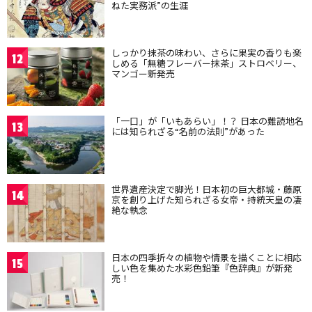
ねた実務派”の生涯
しっかり抹茶の味わい、さらに果実の香りも楽
12
しめる「無糖フレーバー抹茶」ストロベリー、
マンゴー新発売
「一口」が「いもあらい」！？ 日本の難読地名
13
には知られざる“名前の法則”があった
世界遺産決定で脚光！日本初の巨大都城・藤原
14
京を創り上げた知られざる女帝・持統天皇の凄
絶な執念
日本の四季折々の植物や情景を描くことに相応
15
しい色を集めた水彩色鉛筆『色辞典』が新発
売！