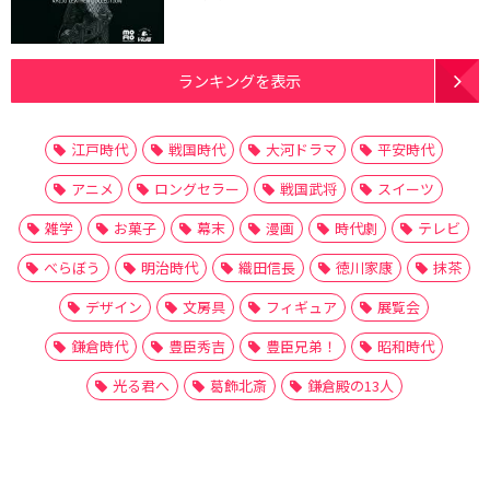
ランキングを表示
江戸時代
戦国時代
大河ドラマ
平安時代
アニメ
ロングセラー
戦国武将
スイーツ
雑学
お菓子
幕末
漫画
時代劇
テレビ
べらぼう
明治時代
織田信長
徳川家康
抹茶
デザイン
文房具
フィギュア
展覧会
鎌倉時代
豊臣秀吉
豊臣兄弟！
昭和時代
光る君へ
葛飾北斎
鎌倉殿の13人