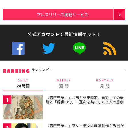
プレスリリース掲載サービス
公式アカウントで最新情報ゲット！
ランキング
RANKING
DAILY
WEEKLY
MONTHLY
24時間
週 間
月 間
『豊臣兄弟！』お市と柴田勝家、自刃しての最
1
期と「辞世の句」…運命を共にした２人の悲劇
『豊臣兄弟！』茶々＝悪女はほぼ創作？秀吉が