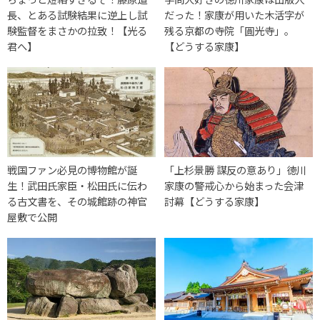
長、とある試験結果に逆上し試
だった！家康が用いた木活字が
験監督をまさかの拉致！【光る
残る京都の寺院「圓光寺」。
君へ】
【どうする家康】
戦国ファン必見の博物館が誕
「上杉景勝 謀反の意あり」徳川
生！武田氏家臣・松田氏に伝わ
家康の警戒心から始まった会津
る古文書を、その城館跡の神官
討幕【どうする家康】
屋敷で公開