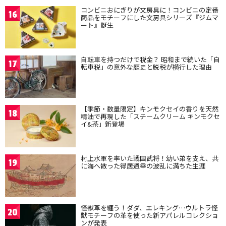
コンビニおにぎりが文房具に！コンビニの定番
16
商品をモチーフにした文房具シリーズ『ジムマ
ート』誕生
自転車を持つだけで税金？ 昭和まで続いた「自
17
転車税」の意外な歴史と脱税が横行した理由
【季節・数量限定】キンモクセイの香りを天然
18
精油で再現した「スチームクリーム キンモクセ
イ&茶」新登場
村上水軍を率いた戦国武将！幼い弟を支え、共
19
に海へ散った得居通幸の波乱に満ちた生涯
怪獣革を纏う！ダダ、エレキング…ウルトラ怪
20
獣モチーフの革を使った新アパレルコレクショ
ンが発表