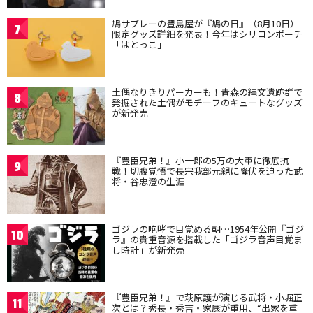
鳩サブレーの豊島屋が『鳩の日』（8月10日）
7
限定グッズ詳細を発表！今年はシリコンポーチ
「はとっこ」
土偶なりきりパーカーも！青森の縄文遺跡群で
8
発掘された土偶がモチーフのキュートなグッズ
が新発売
『豊臣兄弟！』小一郎の5万の大軍に徹底抗
9
戦！切腹覚悟で長宗我部元親に降伏を迫った武
将・谷忠澄の生涯
ゴジラの咆哮で目覚める朝…1954年公開『ゴジ
10
ラ』の貴重音源を搭載した「ゴジラ音声目覚ま
し時計」が新発売
『豊臣兄弟！』で萩原護が演じる武将・小堀正
11
次とは？秀長・秀吉・家康が重用、“出家を重