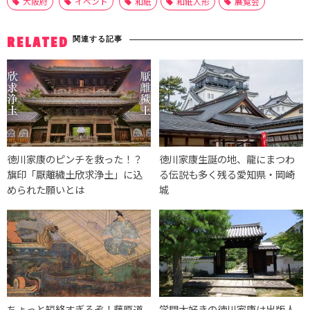
大阪府
イベント
和紙
和紙人形
展覧会
関連する記事
RELATED
徳川家康のピンチを救った！？
徳川家康生誕の地、龍にまつわ
旗印「厭離穢土欣求浄土」に込
る伝説も多く残る愛知県・岡崎
められた願いとは
城
ちょっと短絡すぎるぞ！藤原道
学問大好きの徳川家康は出版人