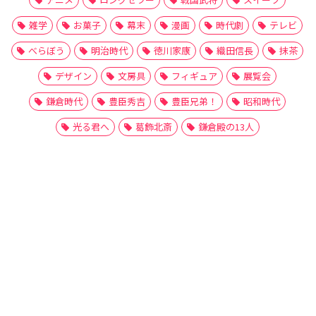
雑学
お菓子
幕末
漫画
時代劇
テレビ
べらぼう
明治時代
徳川家康
織田信長
抹茶
デザイン
文房具
フィギュア
展覧会
鎌倉時代
豊臣秀吉
豊臣兄弟！
昭和時代
光る君へ
葛飾北斎
鎌倉殿の13人