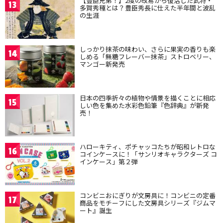
【豊臣兄弟！】2度の改易から復活した武将・
13
多賀秀種とは？豊臣秀長に仕えた半年間と波乱
の生涯
しっかり抹茶の味わい、さらに果実の香りも楽
14
しめる「無糖フレーバー抹茶」ストロベリー、
マンゴー新発売
日本の四季折々の植物や情景を描くことに相応
15
しい色を集めた水彩色鉛筆『色辞典』が新発
売！
ハローキティ、ポチャッコたちが昭和レトロな
16
コインケースに！「サンリオキャラクターズ コ
インケース」第２弾
コンビニおにぎりが文房具に！コンビニの定番
17
商品をモチーフにした文房具シリーズ『ジムマ
ート』誕生