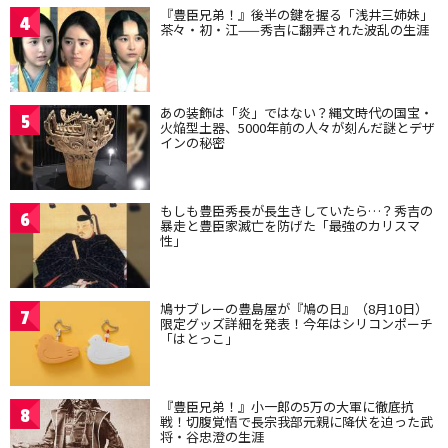
『豊臣兄弟！』後半の鍵を握る「浅井三姉妹」
4
茶々・初・江——秀吉に翻弄された波乱の生涯
あの装飾は「炎」ではない？縄文時代の国宝・
5
火焔型土器、5000年前の人々が刻んだ謎とデザ
インの秘密
もしも豊臣秀長が長生きしていたら…？秀吉の
6
暴走と豊臣家滅亡を防げた「最強のカリスマ
性」
鳩サブレーの豊島屋が『鳩の日』（8月10日）
7
限定グッズ詳細を発表！今年はシリコンポーチ
「はとっこ」
『豊臣兄弟！』小一郎の5万の大軍に徹底抗
8
戦！切腹覚悟で長宗我部元親に降伏を迫った武
将・谷忠澄の生涯