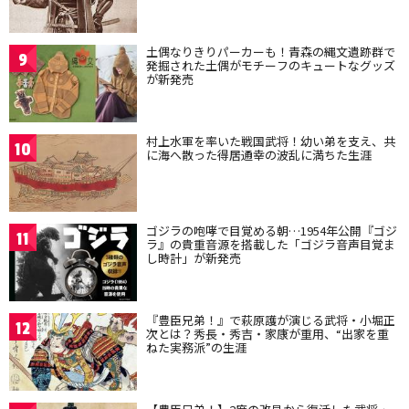
土偶なりきりパーカーも！青森の縄文遺跡群で
9
発掘された土偶がモチーフのキュートなグッズ
が新発売
村上水軍を率いた戦国武将！幼い弟を支え、共
10
に海へ散った得居通幸の波乱に満ちた生涯
ゴジラの咆哮で目覚める朝…1954年公開『ゴジ
11
ラ』の貴重音源を搭載した「ゴジラ音声目覚ま
し時計」が新発売
『豊臣兄弟！』で萩原護が演じる武将・小堀正
12
次とは？秀長・秀吉・家康が重用、“出家を重
ねた実務派”の生涯