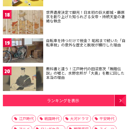
世界遺産決定で脚光！日本初の巨大都城・藤原
18
京を創り上げた知られざる女帝・持統天皇の凄
絶な執念
自転車を持つだけで税金？ 昭和まで続いた「自
19
転車税」の意外な歴史と脱税が横行した理由
教科書と違う！江戸時代の田沼意次「賄賂伝
20
説」の嘘と、水野忠邦が「大奥」を敵に回した
本当の理由
ランキングを表示
江戸時代
戦国時代
大河ドラマ
平安時代
アニメ
ロングセラー
戦国武将
スイーツ