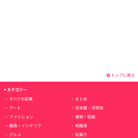
トップに戻る
カテゴリー
すべての記事
まとめ
アート
日本画・浮世絵
ファッション
着物・和服
雑貨・インテリア
和雑貨
グルメ
和菓子