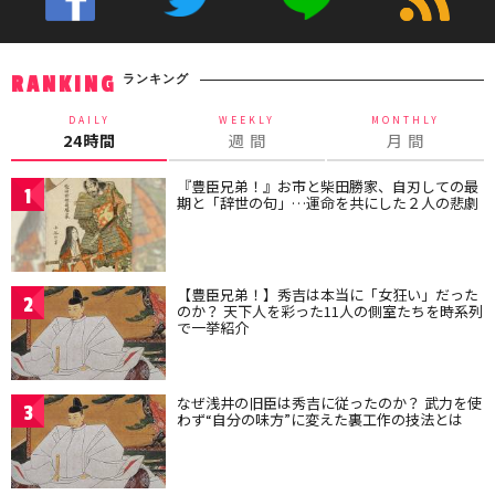
ランキング
RANKING
DAILY
WEEKLY
MONTHLY
24時間
週 間
月 間
『豊臣兄弟！』お市と柴田勝家、自刃しての最
1
期と「辞世の句」…運命を共にした２人の悲劇
【豊臣兄弟！】秀吉は本当に「女狂い」だった
2
のか？ 天下人を彩った11人の側室たちを時系列
で一挙紹介
なぜ浅井の旧臣は秀吉に従ったのか？ 武力を使
3
わず“自分の味方”に変えた裏工作の技法とは