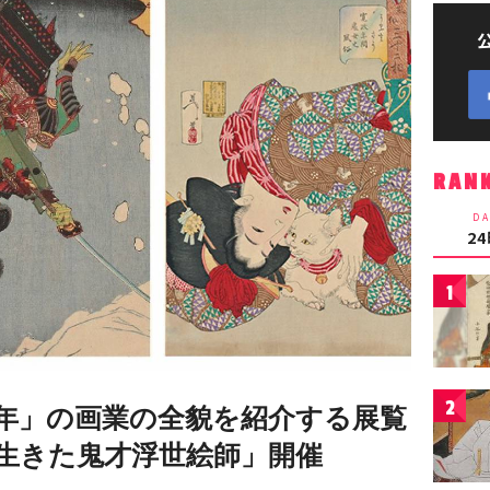
RAN
DA
2
1
2
年」の画業の全貌を紹介する展覧
生きた鬼才浮世絵師」開催