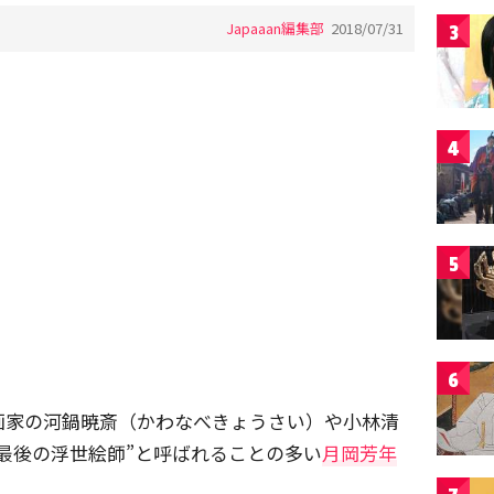
Japaaan編集部
2018/07/31
3
4
5
6
画家の河鍋暁斎（かわなべきょうさい）や小林清
最後の浮世絵師”と呼ばれることの多い
月岡芳年