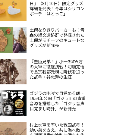
日』（8月10日）限定グッズ
詳細を発表！今年はシリコン
ポーチ「はとっこ」
土偶なりきりパーカーも！青
森の縄文遺跡群で発掘された
土偶がモチーフのキュートな
グッズが新発売
『豊臣兄弟！』小一郎の5万
の大軍に徹底抗戦！切腹覚悟
で長宗我部元親に降伏を迫っ
た武将・谷忠澄の生涯
ゴジラの咆哮で目覚める朝…
1954年公開『ゴジラ』の貴重
音源を搭載した「ゴジラ音声
目覚まし時計」が新発売
村上水軍を率いた戦国武将！
幼い弟を支え、共に海へ散っ
た得居通幸の波乱に満ちた生