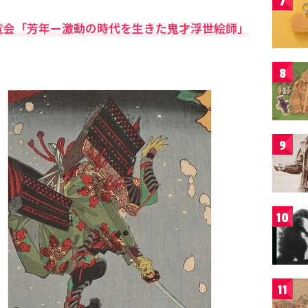
7
覧会「芳年ー激動の時代を生きた鬼才浮世絵師」
。
8
9
10
11