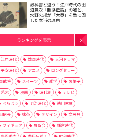
教科書と違う！江戸時代の田
沼意次「賄賂伝説」の嘘と、
水野忠邦が「大奥」を敵に回
した本当の理由
ランキングを表示
江戸時代
戦国時代
大河ドラマ
平安時代
アニメ
ロングセラー
国武将
スイーツ
雑学
お菓子
幕末
漫画
時代劇
テレビ
べらぼう
明治時代
徳川家康
田信長
抹茶
デザイン
文房具
フィギュア
展覧会
鎌倉時代
豊臣秀吉
豊臣兄弟！
昭和時代