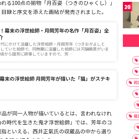
れる100点の揃物「月百姿（つきのひゃくし）」
20
、目録と序文を添えた画帖が発売されました。
！幕末の浮世絵師・月岡芳年の名作「月百姿」全
介
時代にかけて活躍した浮世絵師・月岡芳年（つきおかよしと
事していた絵師で、同時期に活躍した絵師には河鍋暁斎がいま
い頃から国芳に師事していますので、芳…
幕末の浮世絵師 月岡芳年が描いた「猫」がステキ
戦
作品が同一人物が描いているとは、言われなけれ
織
動の時代を生きた鬼才浮世絵師」では、芳年のコ
屈指といえる、西井正氣氏の収蔵品の中から選り