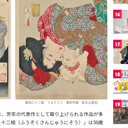
16
17
18
風俗三十二相 うるささう 寛政年間 処女之風俗
19
は、芳年の代表作として取り上げられる作品が多
三十二相（ふうぞくさんじゅうにそう）」は50歳