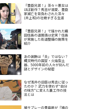
『豊臣兄弟！』茶々＝悪女は
ほぼ創作？秀吉が溺愛、豊臣
家滅亡を背負わされた茶々
(井上和)の壮絶すぎる生涯
『豊臣兄弟！』で描かれた織
田信長の道普請は史実？信長
が実施した街道整備の施策を
紹介
あの装飾は「炎」ではない？
縄文時代の国宝・火焔型土
器、5000年前の人々が刻んだ
謎とデザインの秘密
なぜ浅井の旧臣は秀吉に従っ
たのか？ 武力を使わず“自分
の味方”に変えた裏工作の技
法とは
鳩サブレーの豊島屋が『鳩の