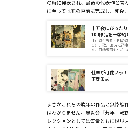
の時に発表され、最後の代表作と言わ
に至っては死の直前に完成し、死後
十五夜にぴったり
100作品を一挙紹
江戸時代後期〜明治
し）。歌川国芳に師
す。河鍋暁斎も小さ
仕草が可愛いっ！
すぎるよ
…
まさかこれらの晩年の作品と無惨絵
ばわかりません。展覧会「芳年ー激
レクションとしては質量ともに世界