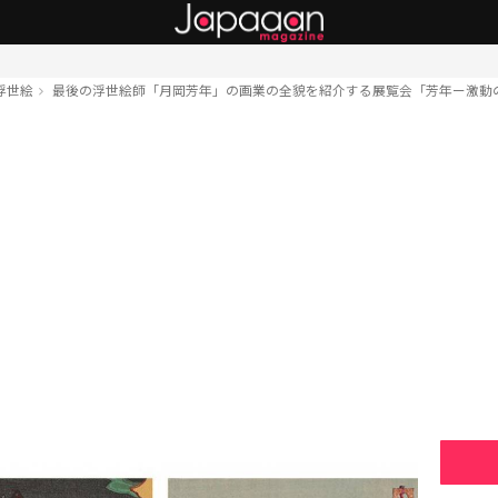
浮世絵
最後の浮世絵師「月岡芳年」の画業の全貌を紹介する展覧会「芳年ー激動