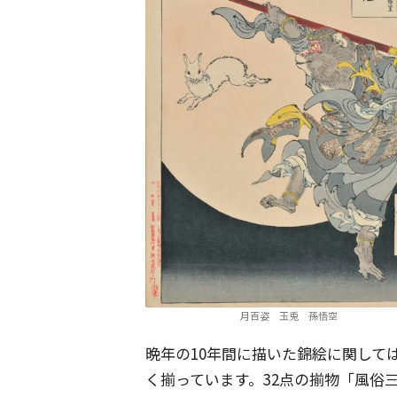
月百姿 玉兎 孫悟空
晩年の10年間に描いた錦絵に関して
く揃っています。32点の揃物「風俗