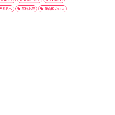
光る君へ
葛飾北斎
鎌倉殿の13人