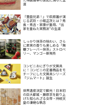
涯
『豊臣兄弟！』で萩原護が演
じる武将・小堀正次とは？秀
長・秀吉・家康が重用、“出
家を重ねた実務派”の生涯
しっかり抹茶の味わい、さら
に果実の香りも楽しめる「無
糖フレーバー抹茶」ストロベ
リー、マンゴー新発売
コンビニおにぎりが文房具
に！コンビニの定番商品をモ
チーフにした文房具シリーズ
『ジムマート』誕生
世界遺産決定で脚光！日本初
の巨大都城・藤原京を創り上
げた知られざる女帝・持統天
皇の凄絶な執念