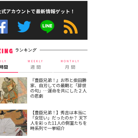
公式アカウントで最新情報ゲット！
ランキング
KING
ILY
WEEKLY
MONTHLY
4時間
週 間
月 間
『豊臣兄弟！』お市と柴田勝
家、自刃しての最期と「辞世
の句」…運命を共にした２人
の悲劇
【豊臣兄弟！】秀吉は本当に
「女狂い」だったのか？ 天下
人を彩った11人の側室たちを
時系列で一挙紹介