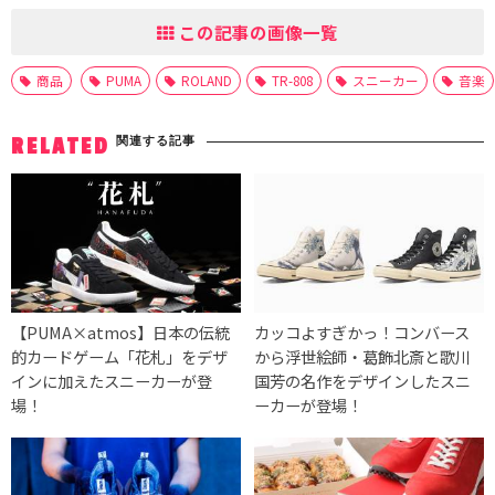
この記事の画像一覧
商品
PUMA
ROLAND
TR-808
スニーカー
音楽
関連する記事
RELATED
【PUMA×atmos】日本の伝統
カッコよすぎかっ！コンバース
的カードゲーム「花札」をデザ
から浮世絵師・葛飾北斎と歌川
インに加えたスニーカーが登
国芳の名作をデザインしたスニ
場！
ーカーが登場！