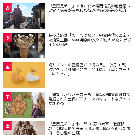
『豊臣兄弟！』で描かれた織田信長の道普請は
4
史実？信長が実施した街道整備の施策を紹介
あの装飾は「炎」ではない？縄文時代の国宝・
5
火焔型土器、5000年前の人々が刻んだ謎とデザ
インの秘密
鳩サブレーの豊島屋が『鳩の日』（8月10日）
6
限定グッズ詳細を発表！今年はシリコンポーチ
「はとっこ」
土偶なりきりパーカーも！青森の縄文遺跡群で
7
発掘された土偶がモチーフのキュートなグッズ
が新発売
『豊臣兄弟！』小一郎の5万の大軍に徹底抗
8
戦！切腹覚悟で長宗我部元親に降伏を迫った武
将・谷忠澄の生涯