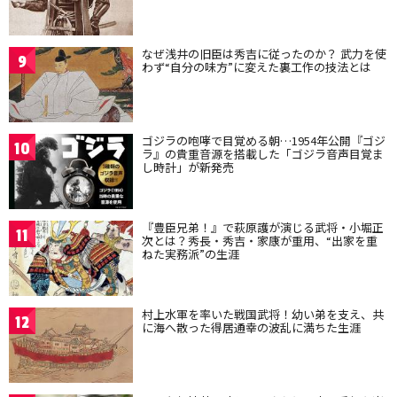
なぜ浅井の旧臣は秀吉に従ったのか？ 武力を使
9
わず“自分の味方”に変えた裏工作の技法とは
ゴジラの咆哮で目覚める朝…1954年公開『ゴジ
10
ラ』の貴重音源を搭載した「ゴジラ音声目覚ま
し時計」が新発売
『豊臣兄弟！』で萩原護が演じる武将・小堀正
11
次とは？秀長・秀吉・家康が重用、“出家を重
ねた実務派”の生涯
村上水軍を率いた戦国武将！幼い弟を支え、共
12
に海へ散った得居通幸の波乱に満ちた生涯