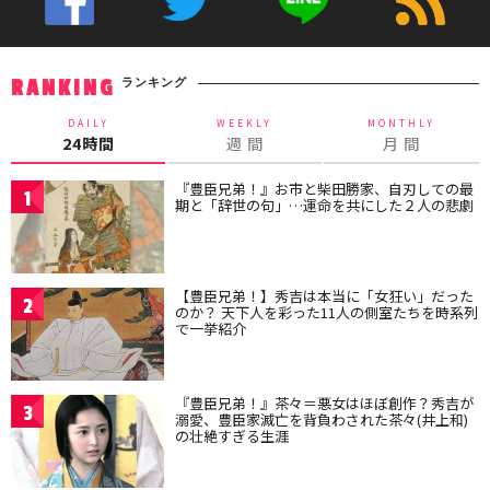
ランキング
RANKING
DAILY
WEEKLY
MONTHLY
24時間
週 間
月 間
『豊臣兄弟！』お市と柴田勝家、自刃しての最
1
期と「辞世の句」…運命を共にした２人の悲劇
【豊臣兄弟！】秀吉は本当に「女狂い」だった
2
のか？ 天下人を彩った11人の側室たちを時系列
で一挙紹介
『豊臣兄弟！』茶々＝悪女はほぼ創作？秀吉が
3
溺愛、豊臣家滅亡を背負わされた茶々(井上和)
の壮絶すぎる生涯