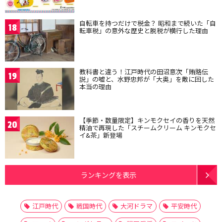
自転車を持つだけで税金？ 昭和まで続いた「自
18
転車税」の意外な歴史と脱税が横行した理由
教科書と違う！江戸時代の田沼意次「賄賂伝
19
説」の嘘と、水野忠邦が「大奥」を敵に回した
本当の理由
【季節・数量限定】キンモクセイの香りを天然
20
精油で再現した「スチームクリーム キンモクセ
イ&茶」新登場
ランキングを表示
江戸時代
戦国時代
大河ドラマ
平安時代