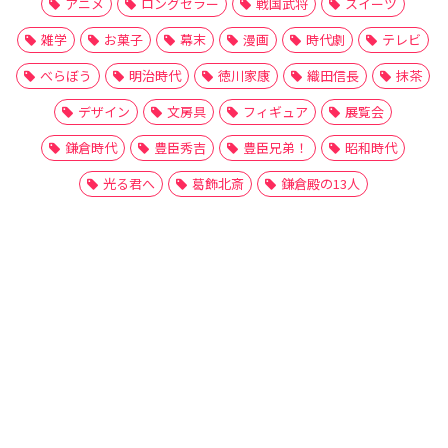
アニメ
ロングセラー
戦国武将
スイーツ
雑学
お菓子
幕末
漫画
時代劇
テレビ
べらぼう
明治時代
徳川家康
織田信長
抹茶
デザイン
文房具
フィギュア
展覧会
鎌倉時代
豊臣秀吉
豊臣兄弟！
昭和時代
光る君へ
葛飾北斎
鎌倉殿の13人