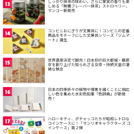
しっかり抹茶の味わい、さらに果実の香りも楽
13
しめる「無糖フレーバー抹茶」ストロベリー、
マンゴー新発売
コンビニおにぎりが文房具に！コンビニの定番
14
商品をモチーフにした文房具シリーズ『ジムマ
ート』誕生
世界遺産決定で脚光！日本初の巨大都城・藤原
15
京を創り上げた知られざる女帝・持統天皇の凄
絶な執念
日本の四季折々の植物や情景を描くことに相応
16
しい色を集めた水彩色鉛筆『色辞典』が新発
売！
ハローキティ、ポチャッコたちが昭和レトロな
17
コインケースに！「サンリオキャラクターズ コ
インケース」第２弾