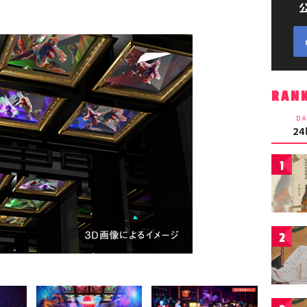
RAN
DA
2
1
2