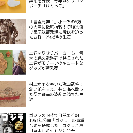
詳細を発表！今年はシリコン
ポーチ「はとっこ」
『豊臣兄弟！』小一郎の5万
の大軍に徹底抗戦！切腹覚悟
で長宗我部元親に降伏を迫っ
た武将・谷忠澄の生涯
土偶なりきりパーカーも！青
森の縄文遺跡群で発掘された
土偶がモチーフのキュートな
グッズが新発売
村上水軍を率いた戦国武将！
幼い弟を支え、共に海へ散っ
た得居通幸の波乱に満ちた生
涯
ゴジラの咆哮で目覚める朝…
1954年公開『ゴジラ』の貴重
音源を搭載した「ゴジラ音声
目覚まし時計」が新発売