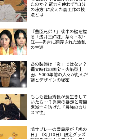
たのか？ 武力を使わず“自分
の味方”に変えた裏工作の技
法とは
『豊臣兄弟！』後半の鍵を握
る「浅井三姉妹」茶々・初・
江——秀吉に翻弄された波乱
の生涯
あの装飾は「炎」ではない？
縄文時代の国宝・火焔型土
器、5000年前の人々が刻んだ
謎とデザインの秘密
もしも豊臣秀長が長生きして
いたら…？秀吉の暴走と豊臣
家滅亡を防げた「最強のカリ
スマ性」
鳩サブレーの豊島屋が『鳩の
日』（8月10日）限定グッズ