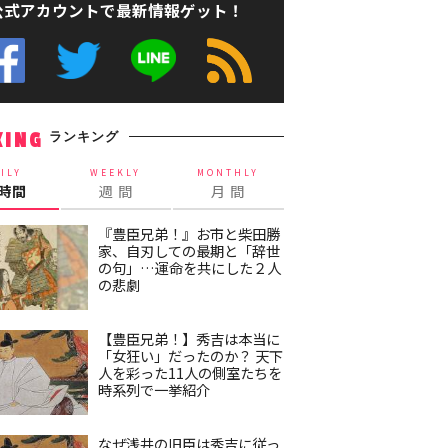
公式アカウントで最新情報ゲット！
ランキング
KING
ILY
WEEKLY
MONTHLY
4時間
週 間
月 間
『豊臣兄弟！』お市と柴田勝
家、自刃しての最期と「辞世
の句」…運命を共にした２人
の悲劇
【豊臣兄弟！】秀吉は本当に
「女狂い」だったのか？ 天下
人を彩った11人の側室たちを
時系列で一挙紹介
なぜ浅井の旧臣は秀吉に従っ