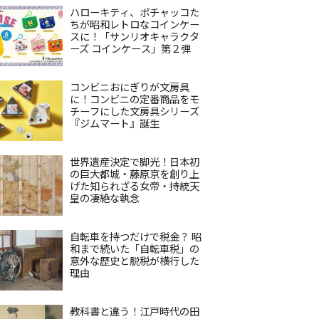
ハローキティ、ポチャッコた
ちが昭和レトロなコインケー
スに！「サンリオキャラクタ
ーズ コインケース」第２弾
コンビニおにぎりが文房具
に！コンビニの定番商品をモ
チーフにした文房具シリーズ
『ジムマート』誕生
世界遺産決定で脚光！日本初
の巨大都城・藤原京を創り上
げた知られざる女帝・持統天
皇の凄絶な執念
自転車を持つだけで税金？ 昭
和まで続いた「自転車税」の
意外な歴史と脱税が横行した
理由
教科書と違う！江戸時代の田