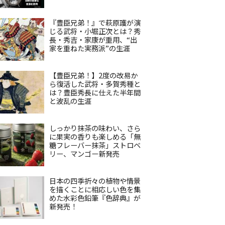
『豊臣兄弟！』で萩原護が演
じる武将・小堀正次とは？秀
長・秀吉・家康が重用、“出
家を重ねた実務派”の生涯
【豊臣兄弟！】2度の改易か
ら復活した武将・多賀秀種と
は？豊臣秀長に仕えた半年間
と波乱の生涯
しっかり抹茶の味わい、さら
に果実の香りも楽しめる「無
糖フレーバー抹茶」ストロベ
リー、マンゴー新発売
日本の四季折々の植物や情景
を描くことに相応しい色を集
めた水彩色鉛筆『色辞典』が
新発売！