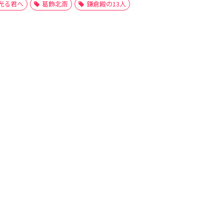
光る君へ
葛飾北斎
鎌倉殿の13人