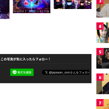
3
4
5
この写真が気に入ったらフォロー！
6
7