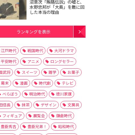
沼意次「賄賂伝説」の嘘と、
水野忠邦が「大奥」を敵に回
した本当の理由
ランキングを表示
江戸時代
戦国時代
大河ドラマ
平安時代
アニメ
ロングセラー
国武将
スイーツ
雑学
お菓子
幕末
漫画
時代劇
テレビ
べらぼう
明治時代
徳川家康
田信長
抹茶
デザイン
文房具
フィギュア
展覧会
鎌倉時代
豊臣秀吉
豊臣兄弟！
昭和時代