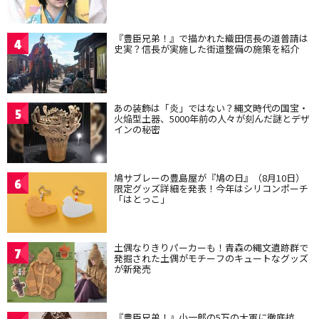
『豊臣兄弟！』で描かれた織田信長の道普請は
4
史実？信長が実施した街道整備の施策を紹介
あの装飾は「炎」ではない？縄文時代の国宝・
5
火焔型土器、5000年前の人々が刻んだ謎とデザ
インの秘密
鳩サブレーの豊島屋が『鳩の日』（8月10日）
6
限定グッズ詳細を発表！今年はシリコンポーチ
「はとっこ」
土偶なりきりパーカーも！青森の縄文遺跡群で
7
発掘された土偶がモチーフのキュートなグッズ
が新発売
『豊臣兄弟！』小一郎の5万の大軍に徹底抗