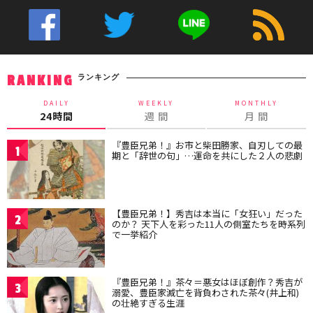
ランキング
RANKING
DAILY
WEEKLY
MONTHLY
24時間
週 間
月 間
『豊臣兄弟！』お市と柴田勝家、自刃しての最
1
期と「辞世の句」…運命を共にした２人の悲劇
【豊臣兄弟！】秀吉は本当に「女狂い」だった
2
のか？ 天下人を彩った11人の側室たちを時系列
で一挙紹介
『豊臣兄弟！』茶々＝悪女はほぼ創作？秀吉が
3
溺愛、豊臣家滅亡を背負わされた茶々(井上和)
の壮絶すぎる生涯