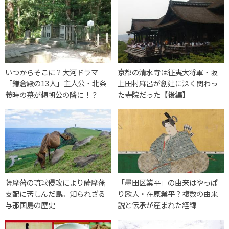
いつからそこに？大河ドラマ
京都の清水寺は征夷大将軍・坂
「鎌倉殿の13人」主人公・北条
上田村麻呂が創建に深く関わっ
義時の墓が頼朝公の隣に！？
た寺院だった【後編】
薩摩藩の琉球侵攻により薩摩藩
「墨田区業平」の由来はやっぱ
支配に苦しんだ島。知られざる
り歌人・在原業平？複数の由来
与那国島の歴史
説と伝承が産まれた経緯