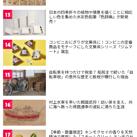
日本の四季折々の植物や情景を描くことに相応
13
しい色を集めた水彩色鉛筆『色辞典』が新発
売！
コンビニおにぎりが文房具に！コンビニの定番
14
商品をモチーフにした文房具シリーズ『ジムマ
ート』誕生
自転車を持つだけで税金？ 昭和まで続いた「自
15
転車税」の意外な歴史と脱税が横行した理由
村上水軍を率いた戦国武将！幼い弟を支え、共
16
に海へ散った得居通幸の波乱に満ちた生涯
【季節・数量限定】キンモクセイの香りを天然
17
精油で再現した「スチームクリーム キンモクセ