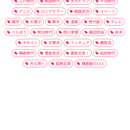
江戸時代
戦国時代
大河ドラマ
平安時代
アニメ
ロングセラー
戦国武将
スイーツ
雑学
お菓子
幕末
漫画
時代劇
テレビ
べらぼう
明治時代
徳川家康
織田信長
抹茶
デザイン
文房具
フィギュア
展覧会
鎌倉時代
豊臣秀吉
豊臣兄弟！
昭和時代
光る君へ
葛飾北斎
鎌倉殿の13人