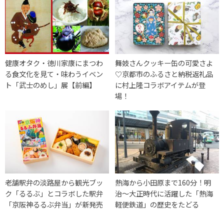
健康オタク・徳川家康にまつわ
舞妓さんクッキー缶の可愛さよ
る食文化を見て・味わうイベン
♡京都市のふるさと納税返礼品
ト「武士のめし」展【前編】
に村上隆コラボアイテムが登
場！
老舗駅弁の淡路屋から観光ブッ
熱海から小田原まで160分！明
ク「るるぶ」とコラボした駅弁
治〜大正時代に活躍した「熱海
「京阪神るるぶ弁当」が新発売
軽便鉄道」の歴史をたどる