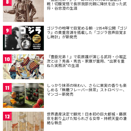
8
戦！切腹覚悟で長宗我部元親に降伏を迫った武
将・谷忠澄の生涯
ゴジラの咆哮で目覚める朝…1954年公開『ゴジ
9
ラ』の貴重音源を搭載した「ゴジラ音声目覚ま
し時計」が新発売
『豊臣兄弟！』で萩原護が演じる武将・小堀正
10
次とは？秀長・秀吉・家康が重用、“出家を重
ねた実務派”の生涯
しっかり抹茶の味わい、さらに果実の香りも楽
11
しめる「無糖フレーバー抹茶」ストロベリー、
マンゴー新発売
世界遺産決定で脚光！日本初の巨大都城・藤原
12
京を創り上げた知られざる女帝・持統天皇の凄
絶な執念