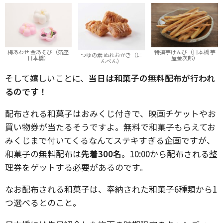
特撰芋けんぴ（日本橋 芋
梅あわせ 金あそび（箔座
つゆの素 ぬれおかき（に
屋金次郎）
日本橋）
んべん）
そして嬉しいことに、
当日は和菓子の無料配布が行われ
るのです！
配布される和菓子はおみくじ付きで、映画チケットやお
買い物券が当たるそうですよ。無料で和菓子もらえてお
みくじまで付いてくるなんてステキすぎる企画ですが、
和菓子の無料配布は
先着300名
。10:00から配布される整
理券をゲットする必要があるのです。
なお配布される和菓子は、奉納された和菓子6種類から1
つ選べるとのこと。