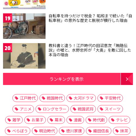
自転車を持つだけで税金？ 昭和まで続いた「自
19
転車税」の意外な歴史と脱税が横行した理由
教科書と違う！江戸時代の田沼意次「賄賂伝
20
説」の嘘と、水野忠邦が「大奥」を敵に回した
本当の理由
ランキングを表示
江戸時代
戦国時代
大河ドラマ
平安時代
アニメ
ロングセラー
戦国武将
スイーツ
雑学
お菓子
幕末
漫画
時代劇
テレビ
べらぼう
明治時代
徳川家康
織田信長
抹茶