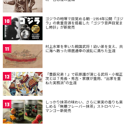
ゴジラの咆哮で目覚める朝…1954年公開『ゴジ
10
ラ』の貴重音源を搭載した「ゴジラ音声目覚ま
し時計」が新発売
村上水軍を率いた戦国武将！幼い弟を支え、共
11
に海へ散った得居通幸の波乱に満ちた生涯
『豊臣兄弟！』で萩原護が演じる武将・小堀正
12
次とは？秀長・秀吉・家康が重用、“出家を重
ねた実務派”の生涯
しっかり抹茶の味わい、さらに果実の香りも楽
13
しめる「無糖フレーバー抹茶」ストロベリー、
マンゴー新発売