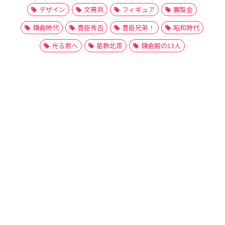
デザイン
文房具
フィギュア
展覧会
鎌倉時代
豊臣秀吉
豊臣兄弟！
昭和時代
光る君へ
葛飾北斎
鎌倉殿の13人