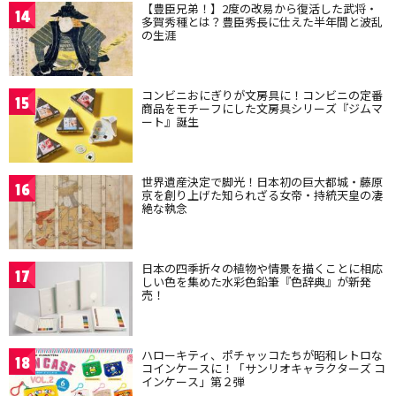
【豊臣兄弟！】2度の改易から復活した武将・
14
多賀秀種とは？豊臣秀長に仕えた半年間と波乱
の生涯
コンビニおにぎりが文房具に！コンビニの定番
15
商品をモチーフにした文房具シリーズ『ジムマ
ート』誕生
世界遺産決定で脚光！日本初の巨大都城・藤原
16
京を創り上げた知られざる女帝・持統天皇の凄
絶な執念
日本の四季折々の植物や情景を描くことに相応
17
しい色を集めた水彩色鉛筆『色辞典』が新発
売！
ハローキティ、ポチャッコたちが昭和レトロな
18
コインケースに！「サンリオキャラクターズ コ
インケース」第２弾