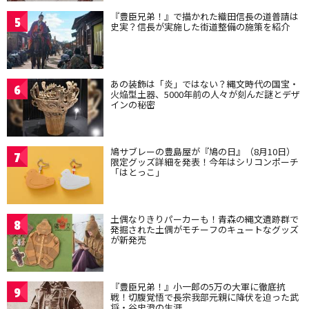
『豊臣兄弟！』で描かれた織田信長の道普請は
5
史実？信長が実施した街道整備の施策を紹介
あの装飾は「炎」ではない？縄文時代の国宝・
6
火焔型土器、5000年前の人々が刻んだ謎とデザ
インの秘密
鳩サブレーの豊島屋が『鳩の日』（8月10日）
7
限定グッズ詳細を発表！今年はシリコンポーチ
「はとっこ」
土偶なりきりパーカーも！青森の縄文遺跡群で
8
発掘された土偶がモチーフのキュートなグッズ
が新発売
『豊臣兄弟！』小一郎の5万の大軍に徹底抗
9
戦！切腹覚悟で長宗我部元親に降伏を迫った武
将・谷忠澄の生涯