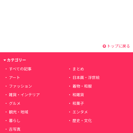
トップに戻る
カテゴリー
すべての記事
まとめ
アート
日本画・浮世絵
ファッション
着物・和服
雑貨・インテリア
和雑貨
グルメ
和菓子
観光・地域
エンタメ
暮らし
歴史・文化
古写真