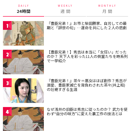
DAILY
WEEKLY
MONTHLY
24時間
週 間
月 間
『豊臣兄弟！』お市と柴田勝家、自刃しての最
1
期と「辞世の句」…運命を共にした２人の悲劇
【豊臣兄弟！】秀吉は本当に「女狂い」だった
2
のか？ 天下人を彩った11人の側室たちを時系列
で一挙紹介
『豊臣兄弟！』茶々＝悪女はほぼ創作？秀吉が
3
溺愛、豊臣家滅亡を背負わされた茶々(井上和)
の壮絶すぎる生涯
なぜ浅井の旧臣は秀吉に従ったのか？ 武力を使
4
わず“自分の味方”に変えた裏工作の技法とは