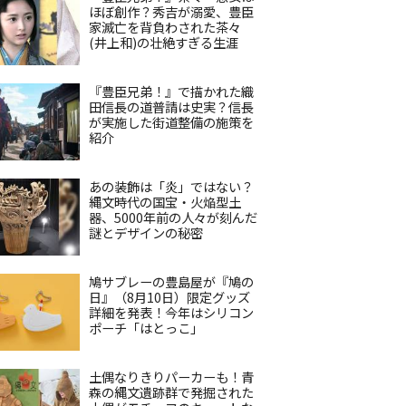
ほぼ創作？秀吉が溺愛、豊臣
家滅亡を背負わされた茶々
(井上和)の壮絶すぎる生涯
『豊臣兄弟！』で描かれた織
田信長の道普請は史実？信長
が実施した街道整備の施策を
紹介
あの装飾は「炎」ではない？
縄文時代の国宝・火焔型土
器、5000年前の人々が刻んだ
謎とデザインの秘密
鳩サブレーの豊島屋が『鳩の
日』（8月10日）限定グッズ
詳細を発表！今年はシリコン
ポーチ「はとっこ」
土偶なりきりパーカーも！青
森の縄文遺跡群で発掘された