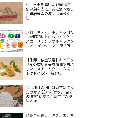
村上水軍を率いた戦国武将！
幼い弟を支え、共に海へ散っ
た得居通幸の波乱に満ちた生
涯
ハローキティ、ポチャッコた
ちが昭和レトロなコインケー
スに！「サンリオキャラクタ
ーズ コインケース」第２弾
【季節・数量限定】キンモク
セイの香りを天然精油で再現
した「スチームクリーム キン
モクセイ&茶」新登場
なぜ浅井の旧臣は秀吉に従っ
たのか？ 武力を使わず“自分
の味方”に変えた裏工作の技
法とは
怪獣革を纏う！ダダ、エレキ