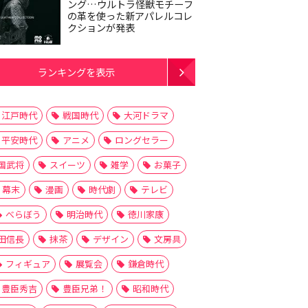
ング…ウルトラ怪獣モチーフ
の革を使った新アパレルコレ
クションが発表
ランキングを表示
江戸時代
戦国時代
大河ドラマ
平安時代
アニメ
ロングセラー
国武将
スイーツ
雑学
お菓子
幕末
漫画
時代劇
テレビ
べらぼう
明治時代
徳川家康
田信長
抹茶
デザイン
文房具
フィギュア
展覧会
鎌倉時代
豊臣秀吉
豊臣兄弟！
昭和時代