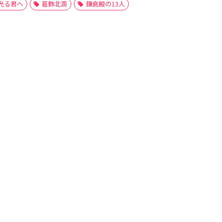
光る君へ
葛飾北斎
鎌倉殿の13人