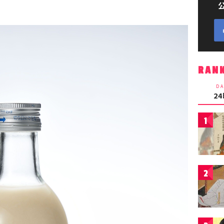
RAN
DA
2
1
2