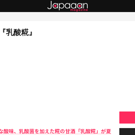
『乳酸糀』
な酸味、乳酸菌を加えた糀の甘酒「乳酸糀」が夏