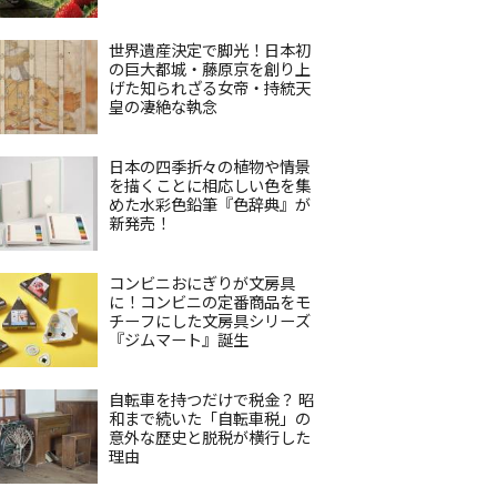
世界遺産決定で脚光！日本初
の巨大都城・藤原京を創り上
げた知られざる女帝・持統天
皇の凄絶な執念
日本の四季折々の植物や情景
を描くことに相応しい色を集
めた水彩色鉛筆『色辞典』が
新発売！
コンビニおにぎりが文房具
に！コンビニの定番商品をモ
チーフにした文房具シリーズ
『ジムマート』誕生
自転車を持つだけで税金？ 昭
和まで続いた「自転車税」の
意外な歴史と脱税が横行した
理由