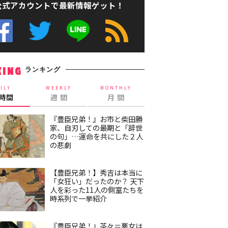
公式アカウントで最新情報ゲット！
ランキング
KING
ILY
WEEKLY
MONTHLY
4時間
週 間
月 間
『豊臣兄弟！』お市と柴田勝
家、自刃しての最期と「辞世
の句」…運命を共にした２人
の悲劇
【豊臣兄弟！】秀吉は本当に
「女狂い」だったのか？ 天下
人を彩った11人の側室たちを
時系列で一挙紹介
『豊臣兄弟！』茶々＝悪女は