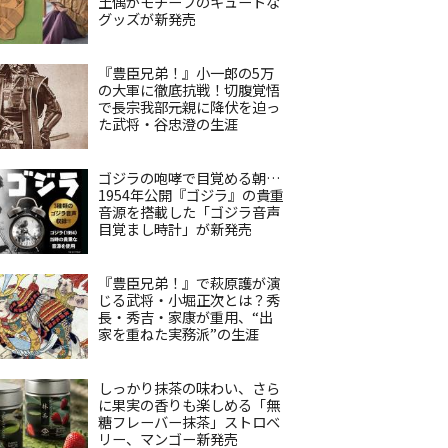
土偶がモチーフのキュートな
グッズが新発売
『豊臣兄弟！』小一郎の5万
の大軍に徹底抗戦！切腹覚悟
で長宗我部元親に降伏を迫っ
た武将・谷忠澄の生涯
ゴジラの咆哮で目覚める朝…
1954年公開『ゴジラ』の貴重
音源を搭載した「ゴジラ音声
目覚まし時計」が新発売
『豊臣兄弟！』で萩原護が演
じる武将・小堀正次とは？秀
長・秀吉・家康が重用、“出
家を重ねた実務派”の生涯
しっかり抹茶の味わい、さら
に果実の香りも楽しめる「無
糖フレーバー抹茶」ストロベ
リー、マンゴー新発売