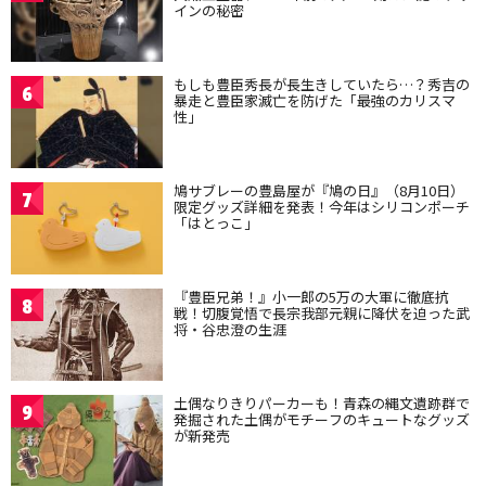
インの秘密
もしも豊臣秀長が長生きしていたら…？秀吉の
6
暴走と豊臣家滅亡を防げた「最強のカリスマ
性」
鳩サブレーの豊島屋が『鳩の日』（8月10日）
7
限定グッズ詳細を発表！今年はシリコンポーチ
「はとっこ」
『豊臣兄弟！』小一郎の5万の大軍に徹底抗
8
戦！切腹覚悟で長宗我部元親に降伏を迫った武
将・谷忠澄の生涯
土偶なりきりパーカーも！青森の縄文遺跡群で
9
発掘された土偶がモチーフのキュートなグッズ
が新発売