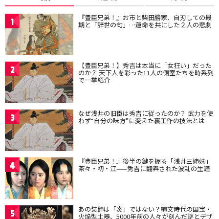
『豊臣兄弟！』お市と柴田勝家、自刃しての最
1
期と「辞世の句」…運命を共にした２人の悲劇
【豊臣兄弟！】秀吉は本当に「女狂い」だった
2
のか？ 天下人を彩った11人の側室たちを時系列
で一挙紹介
なぜ浅井の旧臣は秀吉に従ったのか？ 武力を使
3
わず“自分の味方”に変えた裏工作の技法とは
『豊臣兄弟！』後半の鍵を握る「浅井三姉妹」
4
茶々・初・江——秀吉に翻弄された波乱の生涯
あの装飾は「炎」ではない？縄文時代の国宝・
5
火焔型土器、5000年前の人々が刻んだ謎とデザ