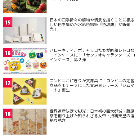
日本の四季折々の植物や情景を描くことに相応
15
しい色を集めた水彩色鉛筆『色辞典』が新発
売！
ハローキティ、ポチャッコたちが昭和レトロな
16
コインケースに！「サンリオキャラクターズ コ
インケース」第２弾
コンビニおにぎりが文房具に！コンビニの定番
17
商品をモチーフにした文房具シリーズ『ジムマ
ート』誕生
世界遺産決定で脚光！日本初の巨大都城・藤原
18
京を創り上げた知られざる女帝・持統天皇の凄
絶な執念