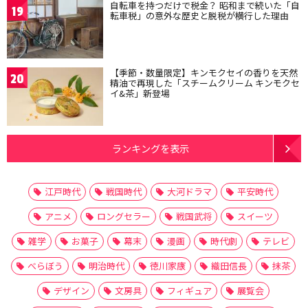
自転車を持つだけで税金？ 昭和まで続いた「自
19
転車税」の意外な歴史と脱税が横行した理由
【季節・数量限定】キンモクセイの香りを天然
20
精油で再現した「スチームクリーム キンモクセ
イ&茶」新登場
ランキングを表示
江戸時代
戦国時代
大河ドラマ
平安時代
アニメ
ロングセラー
戦国武将
スイーツ
雑学
お菓子
幕末
漫画
時代劇
テレビ
べらぼう
明治時代
徳川家康
織田信長
抹茶
デザイン
文房具
フィギュア
展覧会