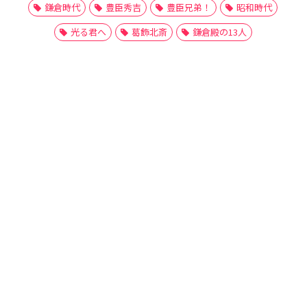
鎌倉時代
豊臣秀吉
豊臣兄弟！
昭和時代
光る君へ
葛飾北斎
鎌倉殿の13人