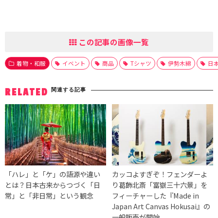
この記事の画像一覧
着物・和服
イベント
商品
Tシャツ
伊勢木綿
日
関連する記事
RELATED
「ハレ」と「ケ」の語源や違い
カッコよすぎぞ！フェンダーよ
とは？日本古来からつづく「日
り葛飾北斎「富嶽三十六景」を
常」と「非日常」という観念
フィーチャーした『Made in
Japan Art Canvas Hokusai』の
一般販売が開始