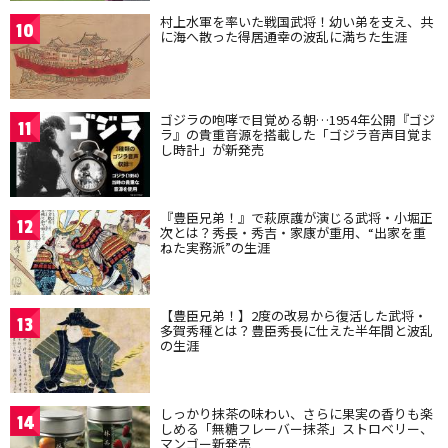
村上水軍を率いた戦国武将！幼い弟を支え、共
10
に海へ散った得居通幸の波乱に満ちた生涯
ゴジラの咆哮で目覚める朝…1954年公開『ゴジ
11
ラ』の貴重音源を搭載した「ゴジラ音声目覚ま
し時計」が新発売
『豊臣兄弟！』で萩原護が演じる武将・小堀正
12
次とは？秀長・秀吉・家康が重用、“出家を重
ねた実務派”の生涯
【豊臣兄弟！】2度の改易から復活した武将・
13
多賀秀種とは？豊臣秀長に仕えた半年間と波乱
の生涯
しっかり抹茶の味わい、さらに果実の香りも楽
14
しめる「無糖フレーバー抹茶」ストロベリー、
マンゴー新発売