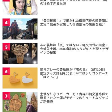
の壮絶すぎる生涯
『豊臣兄弟！』で描かれた織田信長の道普請は
4
史実？信長が実施した街道整備の施策を紹介
あの装飾は「炎」ではない？縄文時代の国宝・
5
火焔型土器、5000年前の人々が刻んだ謎とデザ
インの秘密
鳩サブレーの豊島屋が『鳩の日』（8月10日）
6
限定グッズ詳細を発表！今年はシリコンポーチ
「はとっこ」
土偶なりきりパーカーも！青森の縄文遺跡群で
7
発掘された土偶がモチーフのキュートなグッズ
が新発売