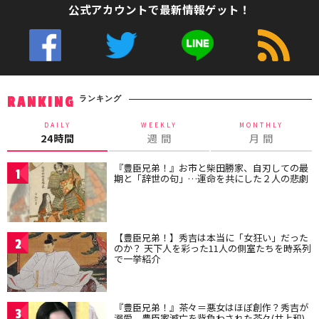
公式アカウントで最新情報ゲット！
ランキング
RANKING
DAILY
WEEKLY
MONTHLY
24時間
週 間
月 間
『豊臣兄弟！』お市と柴田勝家、自刃しての最
1
期と「辞世の句」…運命を共にした２人の悲劇
【豊臣兄弟！】秀吉は本当に「女狂い」だった
2
のか？ 天下人を彩った11人の側室たちを時系列
で一挙紹介
『豊臣兄弟！』茶々＝悪女はほぼ創作？秀吉が
3
溺愛、豊臣家滅亡を背負わされた茶々(井上和)