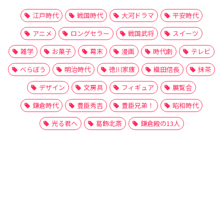
江戸時代
戦国時代
大河ドラマ
平安時代
アニメ
ロングセラー
戦国武将
スイーツ
雑学
お菓子
幕末
漫画
時代劇
テレビ
べらぼう
明治時代
徳川家康
織田信長
抹茶
デザイン
文房具
フィギュア
展覧会
鎌倉時代
豊臣秀吉
豊臣兄弟！
昭和時代
光る君へ
葛飾北斎
鎌倉殿の13人