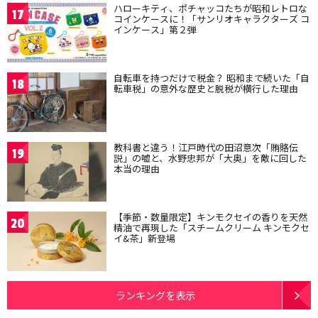
ハローキティ、ポチャッコたちが昭和レトロな
17
コインケースに！「サンリオキャラクターズ コ
インケース」第２弾
自転車を持つだけで税金？ 昭和まで続いた「自
18
転車税」の意外な歴史と脱税が横行した理由
教科書と違う！江戸時代の田沼意次「賄賂伝
19
説」の嘘と、水野忠邦が「大奥」を敵に回した
本当の理由
【季節・数量限定】キンモクセイの香りを天然
20
精油で再現した「スチームクリーム キンモクセ
イ&茶」新登場
ランキングを表示