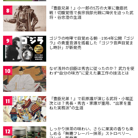
『豊臣兄弟！』小一郎の5万の大軍に徹底抗
8
戦！切腹覚悟で長宗我部元親に降伏を迫った武
将・谷忠澄の生涯
ゴジラの咆哮で目覚める朝…1954年公開『ゴジ
9
ラ』の貴重音源を搭載した「ゴジラ音声目覚ま
し時計」が新発売
なぜ浅井の旧臣は秀吉に従ったのか？ 武力を使
10
わず“自分の味方”に変えた裏工作の技法とは
『豊臣兄弟！』で萩原護が演じる武将・小堀正
11
次とは？秀長・秀吉・家康が重用、“出家を重
ねた実務派”の生涯
しっかり抹茶の味わい、さらに果実の香りも楽
12
しめる「無糖フレーバー抹茶」ストロベリー、
マンゴー新発売