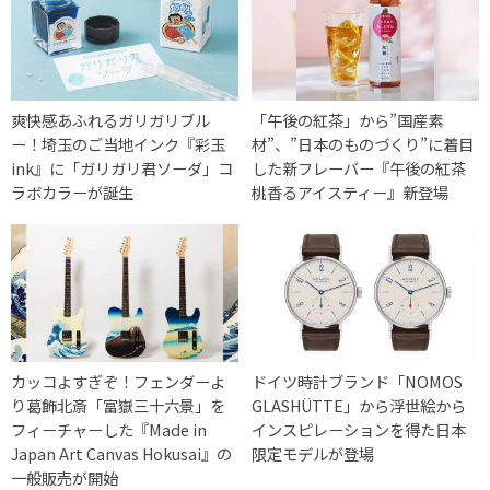
爽快感あふれるガリガリブル
「午後の紅茶」から”国産素
ー！埼玉のご当地インク『彩玉
材”、”日本のものづくり”に着目
ink』に「ガリガリ君ソーダ」コ
した新フレーバー『午後の紅茶
ラボカラーが誕生
桃香るアイスティー』新登場
カッコよすぎぞ！フェンダーよ
ドイツ時計ブランド「NOMOS
り葛飾北斎「富嶽三十六景」を
GLASHÜTTE」から浮世絵から
フィーチャーした『Made in
インスピレーションを得た日本
Japan Art Canvas Hokusai』の
限定モデルが登場
一般販売が開始