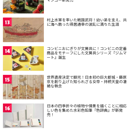
村上水軍を率いた戦国武将！幼い弟を支え、共
13
に海へ散った得居通幸の波乱に満ちた生涯
コンビニおにぎりが文房具に！コンビニの定番
14
商品をモチーフにした文房具シリーズ『ジムマ
ート』誕生
世界遺産決定で脚光！日本初の巨大都城・藤原
15
京を創り上げた知られざる女帝・持統天皇の凄
絶な執念
日本の四季折々の植物や情景を描くことに相応
16
しい色を集めた水彩色鉛筆『色辞典』が新発
売！