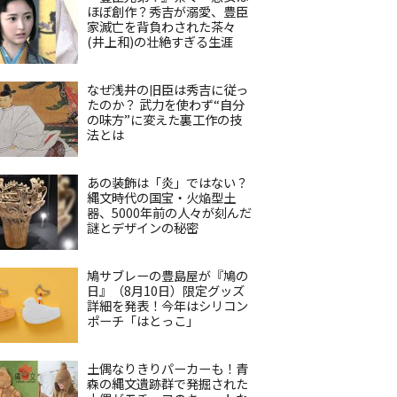
ほぼ創作？秀吉が溺愛、豊臣
家滅亡を背負わされた茶々
(井上和)の壮絶すぎる生涯
なぜ浅井の旧臣は秀吉に従っ
たのか？ 武力を使わず“自分
の味方”に変えた裏工作の技
法とは
あの装飾は「炎」ではない？
縄文時代の国宝・火焔型土
器、5000年前の人々が刻んだ
謎とデザインの秘密
鳩サブレーの豊島屋が『鳩の
日』（8月10日）限定グッズ
詳細を発表！今年はシリコン
ポーチ「はとっこ」
土偶なりきりパーカーも！青
森の縄文遺跡群で発掘された