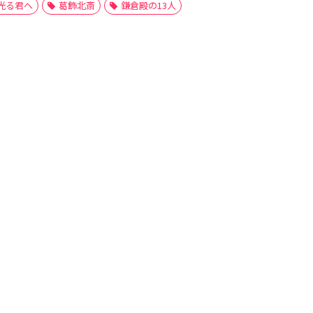
光る君へ
葛飾北斎
鎌倉殿の13人