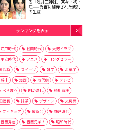
る「浅井三姉妹」茶々・初・
江——秀吉に翻弄された波乱
の生涯
ランキングを表示
江戸時代
戦国時代
大河ドラマ
平安時代
アニメ
ロングセラー
国武将
スイーツ
雑学
お菓子
幕末
漫画
時代劇
テレビ
べらぼう
明治時代
徳川家康
田信長
抹茶
デザイン
文房具
フィギュア
展覧会
鎌倉時代
豊臣秀吉
豊臣兄弟！
昭和時代