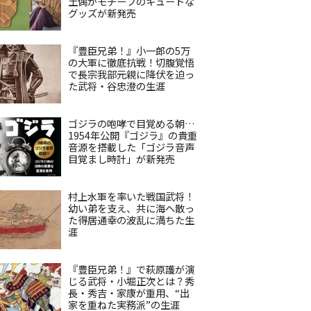
土偶がモチーフのキュートな
グッズが新発売
『豊臣兄弟！』小一郎の5万
の大軍に徹底抗戦！切腹覚悟
で長宗我部元親に降伏を迫っ
た武将・谷忠澄の生涯
ゴジラの咆哮で目覚める朝…
1954年公開『ゴジラ』の貴重
音源を搭載した「ゴジラ音声
目覚まし時計」が新発売
村上水軍を率いた戦国武将！
幼い弟を支え、共に海へ散っ
た得居通幸の波乱に満ちた生
涯
『豊臣兄弟！』で萩原護が演
じる武将・小堀正次とは？秀
長・秀吉・家康が重用、“出
家を重ねた実務派”の生涯