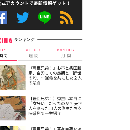
公式アカウントで最新情報ゲット！
ランキング
KING
ILY
WEEKLY
MONTHLY
4時間
週 間
月 間
『豊臣兄弟！』お市と柴田勝
家、自刃しての最期と「辞世
の句」…運命を共にした２人
の悲劇
【豊臣兄弟！】秀吉は本当に
「女狂い」だったのか？ 天下
人を彩った11人の側室たちを
時系列で一挙紹介
『豊臣兄弟！』茶々＝悪女は