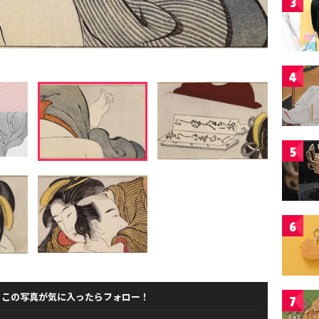
3
4
5
6
この写真が気に入ったらフォロー！
7