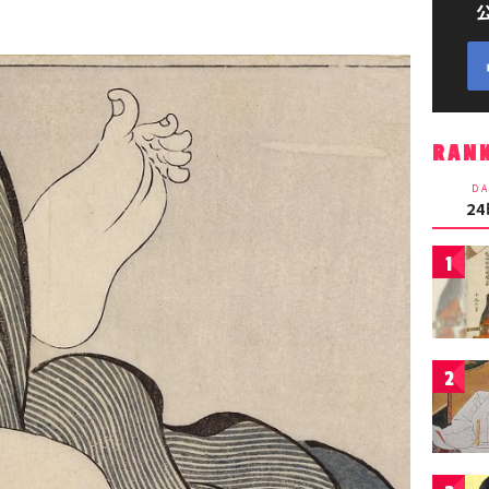
RAN
DA
2
1
2