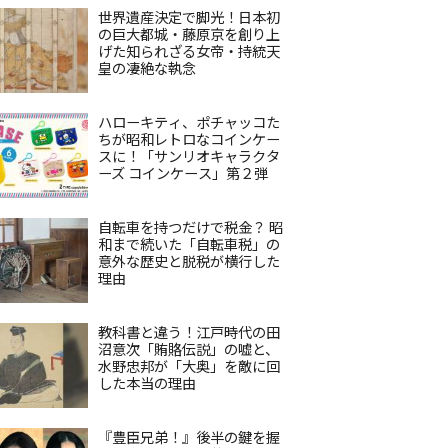
世界遺産決定で脚光！日本初
の巨大都城・藤原京を創り上
げた知られざる女帝・持統天
皇の凄絶な執念
ハローキティ、ポチャッコた
ちが昭和レトロなコインケー
スに！「サンリオキャラクタ
ーズ コインケース」第２弾
自転車を持つだけで税金？ 昭
和まで続いた「自転車税」の
意外な歴史と脱税が横行した
理由
教科書と違う！江戸時代の田
沼意次「賄賂伝説」の嘘と、
水野忠邦が「大奥」を敵に回
した本当の理由
『豊臣兄弟！』後半の鍵を握