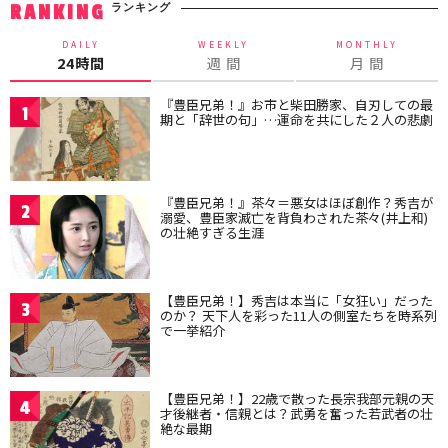
ランキング
RANKING
DAILY
WEEKLY
MONTHLY
24時間
週 間
月 間
『豊臣兄弟！』お市と柴田勝家、自刃しての最
1
期と「辞世の句」…運命を共にした２人の悲劇
『豊臣兄弟！』茶々＝悪女はほぼ創作？秀吉が
2
溺愛、豊臣家滅亡を背負わされた茶々(井上和)
の壮絶すぎる生涯
【豊臣兄弟！】秀吉は本当に「女狂い」だった
3
のか？ 天下人を彩った11人の側室たちを時系列
で一挙紹介
【豊臣兄弟！】22歳で散った長宗我部元親の天
4
才後継者・信親とは？武勇を奮った若武者の壮
絶な最期