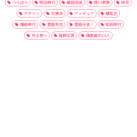
べらぼう
明治時代
織田信長
徳川家康
抹茶
デザイン
文房具
フィギュア
展覧会
鎌倉時代
豊臣秀吉
豊臣兄弟！
昭和時代
光る君へ
葛飾北斎
鎌倉殿の13人