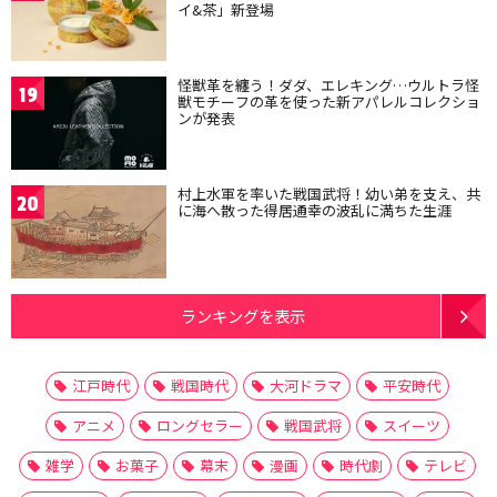
イ&茶」新登場
怪獣革を纏う！ダダ、エレキング…ウルトラ怪
19
獣モチーフの革を使った新アパレルコレクショ
ンが発表
村上水軍を率いた戦国武将！幼い弟を支え、共
20
に海へ散った得居通幸の波乱に満ちた生涯
ランキングを表示
江戸時代
戦国時代
大河ドラマ
平安時代
アニメ
ロングセラー
戦国武将
スイーツ
雑学
お菓子
幕末
漫画
時代劇
テレビ