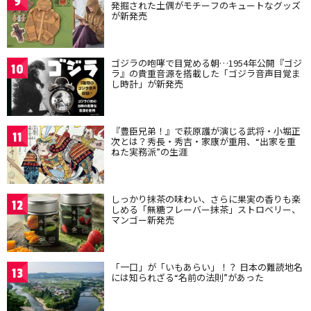
9
発掘された土偶がモチーフのキュートなグッズ
が新発売
ゴジラの咆哮で目覚める朝…1954年公開『ゴジ
10
ラ』の貴重音源を搭載した「ゴジラ音声目覚ま
し時計」が新発売
『豊臣兄弟！』で萩原護が演じる武将・小堀正
11
次とは？秀長・秀吉・家康が重用、“出家を重
ねた実務派”の生涯
しっかり抹茶の味わい、さらに果実の香りも楽
12
しめる「無糖フレーバー抹茶」ストロベリー、
マンゴー新発売
「一口」が「いもあらい」！？ 日本の難読地名
13
には知られざる“名前の法則”があった