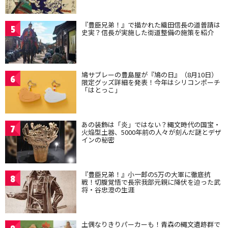
『豊臣兄弟！』で描かれた織田信長の道普請は
5
史実？信長が実施した街道整備の施策を紹介
鳩サブレーの豊島屋が『鳩の日』（8月10日）
6
限定グッズ詳細を発表！今年はシリコンポーチ
「はとっこ」
あの装飾は「炎」ではない？縄文時代の国宝・
7
火焔型土器、5000年前の人々が刻んだ謎とデザ
インの秘密
『豊臣兄弟！』小一郎の5万の大軍に徹底抗
8
戦！切腹覚悟で長宗我部元親に降伏を迫った武
将・谷忠澄の生涯
土偶なりきりパーカーも！青森の縄文遺跡群で