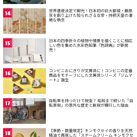
世界遺産決定で脚光！日本初の巨大都城・藤原
14
京を創り上げた知られざる女帝・持統天皇の凄
絶な執念
日本の四季折々の植物や情景を描くことに相応
15
しい色を集めた水彩色鉛筆『色辞典』が新発
売！
コンビニおにぎりが文房具に！コンビニの定番
16
商品をモチーフにした文房具シリーズ『ジムマ
ート』誕生
自転車を持つだけで税金？ 昭和まで続いた「自
17
転車税」の意外な歴史と脱税が横行した理由
【季節・数量限定】キンモクセイの香りを天然
18
精油で再現した「スチームクリーム キンモクセ