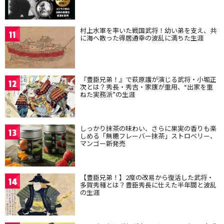
村上水軍を率いた戦国武将！幼い弟を支え、共
11
に海へ散った得居通幸の波乱に満ちた生涯
『豊臣兄弟！』で萩原護が演じる武将・小堀正
12
次とは？秀長・秀吉・家康が重用、“出家を重
ねた実務派”の生涯
しっかり抹茶の味わい、さらに果実の香りも楽
13
しめる「無糖フレーバー抹茶」ストロベリー、
マンゴー新発売
【豊臣兄弟！】2度の改易から復活した武将・
14
多賀秀種とは？豊臣秀長に仕えた半年間と波乱
の生涯