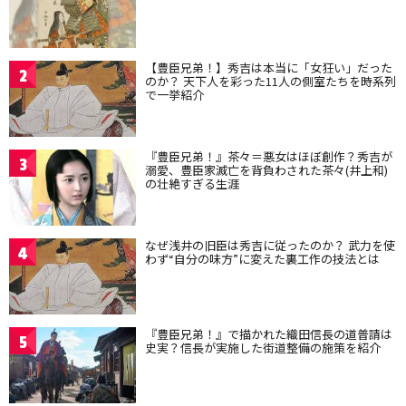
【豊臣兄弟！】秀吉は本当に「女狂い」だった
2
のか？ 天下人を彩った11人の側室たちを時系列
で一挙紹介
『豊臣兄弟！』茶々＝悪女はほぼ創作？秀吉が
3
溺愛、豊臣家滅亡を背負わされた茶々(井上和)
の壮絶すぎる生涯
なぜ浅井の旧臣は秀吉に従ったのか？ 武力を使
4
わず“自分の味方”に変えた裏工作の技法とは
『豊臣兄弟！』で描かれた織田信長の道普請は
5
史実？信長が実施した街道整備の施策を紹介