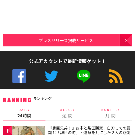
プレスリリース掲載サービス
公式アカウントで最新情報ゲット！
ランキング
RANKING
DAILY
WEEKLY
MONTHLY
24時間
週 間
月 間
『豊臣兄弟！』お市と柴田勝家、自刃しての最
1
期と「辞世の句」…運命を共にした２人の悲劇