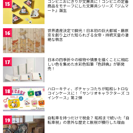
コンビニおにぎりが文房具に！コンビニの定番
15
商品をモチーフにした文房具シリーズ『ジムマ
ート』誕生
世界遺産決定で脚光！日本初の巨大都城・藤原
16
京を創り上げた知られざる女帝・持統天皇の凄
絶な執念
日本の四季折々の植物や情景を描くことに相応
17
しい色を集めた水彩色鉛筆『色辞典』が新発
売！
ハローキティ、ポチャッコたちが昭和レトロな
18
コインケースに！「サンリオキャラクターズ コ
インケース」第２弾
自転車を持つだけで税金？ 昭和まで続いた「自
19
転車税」の意外な歴史と脱税が横行した理由