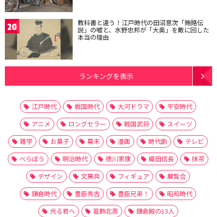
教科書と違う！江戸時代の田沼意次「賄賂伝
20
説」の嘘と、水野忠邦が「大奥」を敵に回した
本当の理由
ランキングを表示
江戸時代
戦国時代
大河ドラマ
平安時代
アニメ
ロングセラー
戦国武将
スイーツ
雑学
お菓子
幕末
漫画
時代劇
テレビ
べらぼう
明治時代
徳川家康
織田信長
抹茶
デザイン
文房具
フィギュア
展覧会
鎌倉時代
豊臣秀吉
豊臣兄弟！
昭和時代
光る君へ
葛飾北斎
鎌倉殿の13人