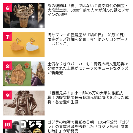
あの装飾は「炎」ではない？縄文時代の国宝・
6
火焔型土器、5000年前の人々が刻んだ謎とデザ
インの秘密
鳩サブレーの豊島屋が『鳩の日』（8月10日）
7
限定グッズ詳細を発表！今年はシリコンポーチ
「はとっこ」
土偶なりきりパーカーも！青森の縄文遺跡群で
8
発掘された土偶がモチーフのキュートなグッズ
が新発売
『豊臣兄弟！』小一郎の5万の大軍に徹底抗
9
戦！切腹覚悟で長宗我部元親に降伏を迫った武
将・谷忠澄の生涯
ゴジラの咆哮で目覚める朝…1954年公開『ゴジ
10
ラ』の貴重音源を搭載した「ゴジラ音声目覚ま
し時計」が新発売