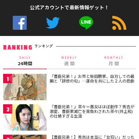
公式アカウントで最新情報ゲット！
ランキング
RANKING
DAILY
WEEKLY
MONTHLY
24時間
週 間
月 間
『豊臣兄弟！』お市と柴田勝家、自刃しての最
1
期と「辞世の句」…運命を共にした２人の悲劇
『豊臣兄弟！』茶々＝悪女はほぼ創作？秀吉が
2
溺愛、豊臣家滅亡を背負わされた茶々(井上和)
の壮絶すぎる生涯
【豊臣兄弟！】秀吉は本当に「女狂い」だった