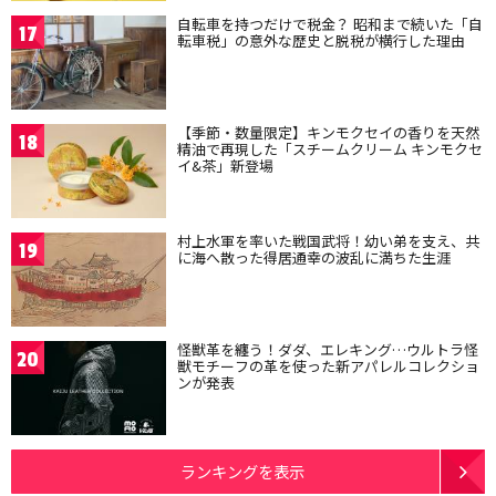
自転車を持つだけで税金？ 昭和まで続いた「自
17
転車税」の意外な歴史と脱税が横行した理由
【季節・数量限定】キンモクセイの香りを天然
18
精油で再現した「スチームクリーム キンモクセ
イ&茶」新登場
村上水軍を率いた戦国武将！幼い弟を支え、共
19
に海へ散った得居通幸の波乱に満ちた生涯
怪獣革を纏う！ダダ、エレキング…ウルトラ怪
20
獣モチーフの革を使った新アパレルコレクショ
ンが発表
ランキングを表示