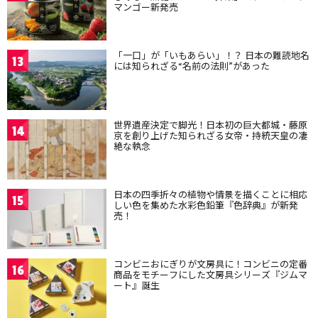
マンゴー新発売
「一口」が「いもあらい」！？ 日本の難読地名
13
には知られざる“名前の法則”があった
世界遺産決定で脚光！日本初の巨大都城・藤原
14
京を創り上げた知られざる女帝・持統天皇の凄
絶な執念
日本の四季折々の植物や情景を描くことに相応
15
しい色を集めた水彩色鉛筆『色辞典』が新発
売！
コンビニおにぎりが文房具に！コンビニの定番
16
商品をモチーフにした文房具シリーズ『ジムマ
ート』誕生