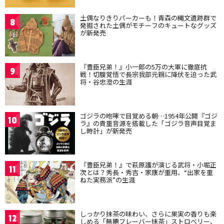
土偶なりきりパーカーも！青森の縄文遺跡群で
8
発掘された土偶がモチーフのキュートなグッズ
が新発売
『豊臣兄弟！』小一郎の5万の大軍に徹底抗
9
戦！切腹覚悟で長宗我部元親に降伏を迫った武
将・谷忠澄の生涯
ゴジラの咆哮で目覚める朝…1954年公開『ゴジ
10
ラ』の貴重音源を搭載した「ゴジラ音声目覚ま
し時計」が新発売
『豊臣兄弟！』で萩原護が演じる武将・小堀正
11
次とは？秀長・秀吉・家康が重用、“出家を重
ねた実務派”の生涯
しっかり抹茶の味わい、さらに果実の香りも楽
12
しめる「無糖フレーバー抹茶」ストロベリー、