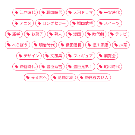
江戸時代
戦国時代
大河ドラマ
平安時代
アニメ
ロングセラー
戦国武将
スイーツ
雑学
お菓子
幕末
漫画
時代劇
テレビ
べらぼう
明治時代
織田信長
徳川家康
抹茶
デザイン
文房具
フィギュア
展覧会
鎌倉時代
豊臣秀吉
豊臣兄弟！
昭和時代
光る君へ
葛飾北斎
鎌倉殿の13人