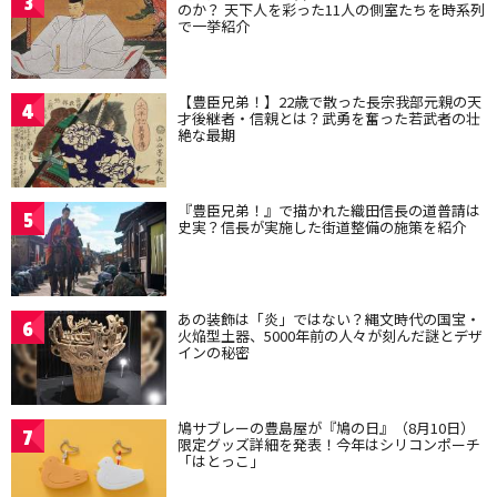
3
のか？ 天下人を彩った11人の側室たちを時系列
で一挙紹介
【豊臣兄弟！】22歳で散った長宗我部元親の天
4
才後継者・信親とは？武勇を奮った若武者の壮
絶な最期
『豊臣兄弟！』で描かれた織田信長の道普請は
5
史実？信長が実施した街道整備の施策を紹介
あの装飾は「炎」ではない？縄文時代の国宝・
6
火焔型土器、5000年前の人々が刻んだ謎とデザ
インの秘密
鳩サブレーの豊島屋が『鳩の日』（8月10日）
7
限定グッズ詳細を発表！今年はシリコンポーチ
「はとっこ」