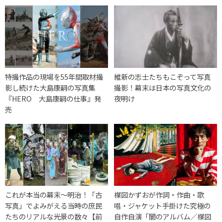
特撮作品の現場を55年間取材撮
維新の志士たちもこぞって写真
影し続けた大島康嗣の写真集
撮影！幕末は日本の写真文化の
『HERO 大島康嗣の仕事』発
夜明け
売
これが本当の幕末〜明治！「古
楳図かずおが作詞・作曲・歌
写真」でよみがえる当時の庶民
唱・ジャケット手掛けた究極の
たちのリアルな光景の数々【前
自作自演「闇のアルバム／楳図