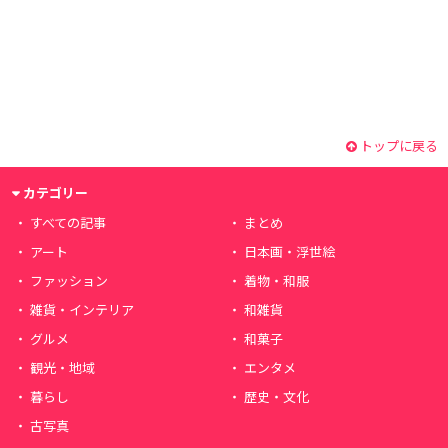
トップに戻る
カテゴリー
すべての記事
まとめ
アート
日本画・浮世絵
ファッション
着物・和服
雑貨・インテリア
和雑貨
グルメ
和菓子
観光・地域
エンタメ
暮らし
歴史・文化
古写真