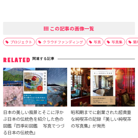
この記事の画像一覧
プロジェクト
クラウドファンディング
写真
写真集
築
関連する記事
RELATED
日本の美しい風景とそこに浮か
昭和期までに創業された超貴重
ぶ日本の伝統色を紹介した色の
な純喫茶の記録『美しい純喫茶
図鑑『四季彩図鑑 写真でつづ
の写真集』が発売
る日本の伝統色』