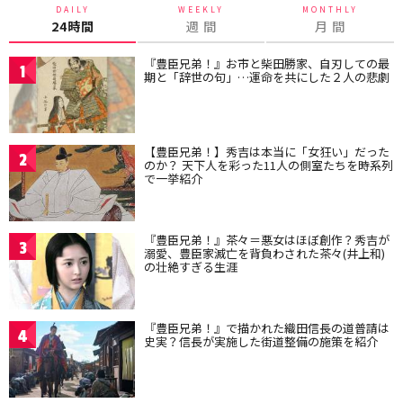
DAILY
WEEKLY
MONTHLY
24時間
週 間
月 間
『豊臣兄弟！』お市と柴田勝家、自刃しての最
1
期と「辞世の句」…運命を共にした２人の悲劇
【豊臣兄弟！】秀吉は本当に「女狂い」だった
2
のか？ 天下人を彩った11人の側室たちを時系列
で一挙紹介
『豊臣兄弟！』茶々＝悪女はほぼ創作？秀吉が
3
溺愛、豊臣家滅亡を背負わされた茶々(井上和)
の壮絶すぎる生涯
『豊臣兄弟！』で描かれた織田信長の道普請は
4
史実？信長が実施した街道整備の施策を紹介