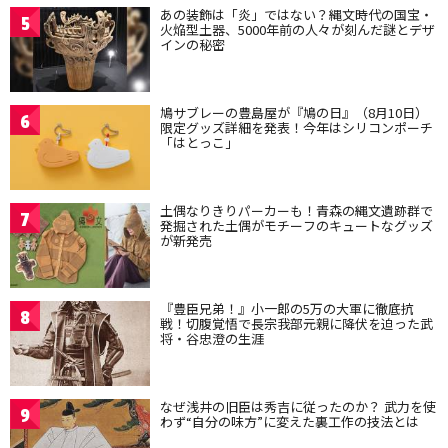
あの装飾は「炎」ではない？縄文時代の国宝・
5
火焔型土器、5000年前の人々が刻んだ謎とデザ
インの秘密
鳩サブレーの豊島屋が『鳩の日』（8月10日）
6
限定グッズ詳細を発表！今年はシリコンポーチ
「はとっこ」
土偶なりきりパーカーも！青森の縄文遺跡群で
7
発掘された土偶がモチーフのキュートなグッズ
が新発売
『豊臣兄弟！』小一郎の5万の大軍に徹底抗
8
戦！切腹覚悟で長宗我部元親に降伏を迫った武
将・谷忠澄の生涯
なぜ浅井の旧臣は秀吉に従ったのか？ 武力を使
9
わず“自分の味方”に変えた裏工作の技法とは