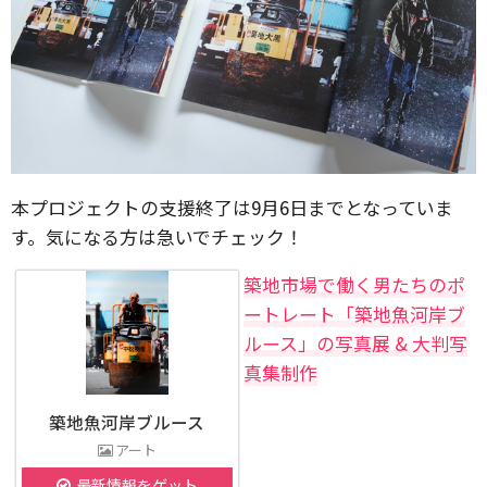
本プロジェクトの支援終了は9月6日までとなっていま
す。気になる方は急いでチェック！
築地市場で働く男たちのポ
ートレート「築地魚河岸ブ
ルース」の写真展 & 大判写
真集制作
築地魚河岸ブルース
アート
最新情報をゲット