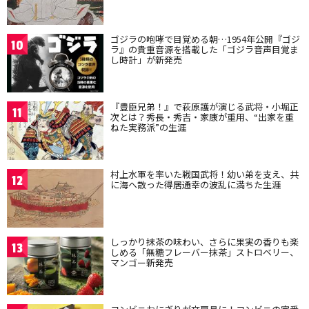
ゴジラの咆哮で目覚める朝…1954年公開『ゴジ
10
ラ』の貴重音源を搭載した「ゴジラ音声目覚ま
し時計」が新発売
『豊臣兄弟！』で萩原護が演じる武将・小堀正
11
次とは？秀長・秀吉・家康が重用、“出家を重
ねた実務派”の生涯
村上水軍を率いた戦国武将！幼い弟を支え、共
12
に海へ散った得居通幸の波乱に満ちた生涯
しっかり抹茶の味わい、さらに果実の香りも楽
13
しめる「無糖フレーバー抹茶」ストロベリー、
マンゴー新発売