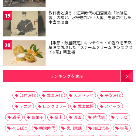
教科書と違う！江戸時代の田沼意次「賄賂伝
19
説」の嘘と、水野忠邦が「大奥」を敵に回した
本当の理由
【季節・数量限定】キンモクセイの香りを天然
20
精油で再現した「スチームクリーム キンモクセ
イ&茶」新登場
ランキングを表示
江戸時代
戦国時代
大河ドラマ
平安時代
アニメ
ロングセラー
戦国武将
スイーツ
雑学
お菓子
幕末
漫画
時代劇
テレビ
べらぼう
明治時代
徳川家康
織田信長
抹茶