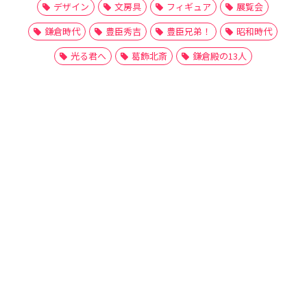
デザイン
文房具
フィギュア
展覧会
鎌倉時代
豊臣秀吉
豊臣兄弟！
昭和時代
光る君へ
葛飾北斎
鎌倉殿の13人