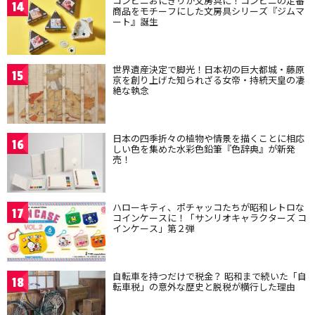
コンビニおにぎりが文房具に！コンビニの定番
14
商品をモチーフにした文房具シリーズ『ジムマ
ート』誕生
世界遺産決定で脚光！日本初の巨大都城・藤原
15
京を創り上げた知られざる女帝・持統天皇の凄
絶な執念
日本の四季折々の植物や情景を描くことに相応
16
しい色を集めた水彩色鉛筆『色辞典』が新発
売！
ハローキティ、ポチャッコたちが昭和レトロな
17
コインケースに！「サンリオキャラクターズ コ
インケース」第２弾
自転車を持つだけで税金？ 昭和まで続いた「自
18
転車税」の意外な歴史と脱税が横行した理由