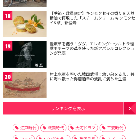
【季節・数量限定】キンモクセイの香りを天然
18
精油で再現した「スチームクリーム キンモクセ
イ&茶」新登場
怪獣革を纏う！ダダ、エレキング…ウルトラ怪
19
獣モチーフの革を使った新アパレルコレクショ
ンが発表
村上水軍を率いた戦国武将！幼い弟を支え、共
20
に海へ散った得居通幸の波乱に満ちた生涯
ランキングを表示
江戸時代
戦国時代
大河ドラマ
平安時代
アニメ
ロングセラー
戦国武将
スイーツ