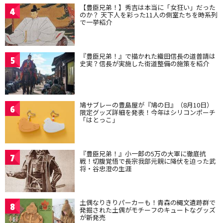
【豊臣兄弟！】秀吉は本当に「女狂い」だった
4
のか？ 天下人を彩った11人の側室たちを時系列
で一挙紹介
『豊臣兄弟！』で描かれた織田信長の道普請は
5
史実？信長が実施した街道整備の施策を紹介
鳩サブレーの豊島屋が『鳩の日』（8月10日）
6
限定グッズ詳細を発表！今年はシリコンポーチ
「はとっこ」
『豊臣兄弟！』小一郎の5万の大軍に徹底抗
7
戦！切腹覚悟で長宗我部元親に降伏を迫った武
将・谷忠澄の生涯
土偶なりきりパーカーも！青森の縄文遺跡群で
8
発掘された土偶がモチーフのキュートなグッズ
が新発売