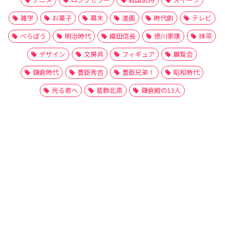
雑学
お菓子
幕末
漫画
時代劇
テレビ
べらぼう
明治時代
織田信長
徳川家康
抹茶
デザイン
文房具
フィギュア
展覧会
鎌倉時代
豊臣秀吉
豊臣兄弟！
昭和時代
光る君へ
葛飾北斎
鎌倉殿の13人