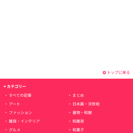
トップに戻る
カテゴリー
すべての記事
まとめ
アート
日本画・浮世絵
ファッション
着物・和服
雑貨・インテリア
和雑貨
グルメ
和菓子