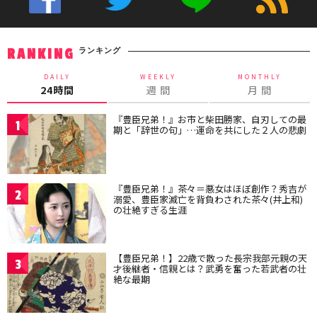
ランキング
RANKING
DAILY
WEEKLY
MONTHLY
24時間
週 間
月 間
『豊臣兄弟！』お市と柴田勝家、自刃しての最
1
期と「辞世の句」…運命を共にした２人の悲劇
『豊臣兄弟！』茶々＝悪女はほぼ創作？秀吉が
2
溺愛、豊臣家滅亡を背負わされた茶々(井上和)
の壮絶すぎる生涯
【豊臣兄弟！】22歳で散った長宗我部元親の天
3
才後継者・信親とは？武勇を奮った若武者の壮
絶な最期