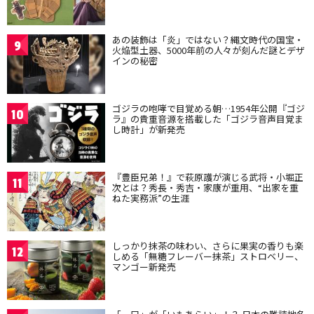
あの装飾は「炎」ではない？縄文時代の国宝・
9
火焔型土器、5000年前の人々が刻んだ謎とデザ
インの秘密
ゴジラの咆哮で目覚める朝…1954年公開『ゴジ
10
ラ』の貴重音源を搭載した「ゴジラ音声目覚ま
し時計」が新発売
『豊臣兄弟！』で萩原護が演じる武将・小堀正
11
次とは？秀長・秀吉・家康が重用、“出家を重
ねた実務派”の生涯
しっかり抹茶の味わい、さらに果実の香りも楽
12
しめる「無糖フレーバー抹茶」ストロベリー、
マンゴー新発売