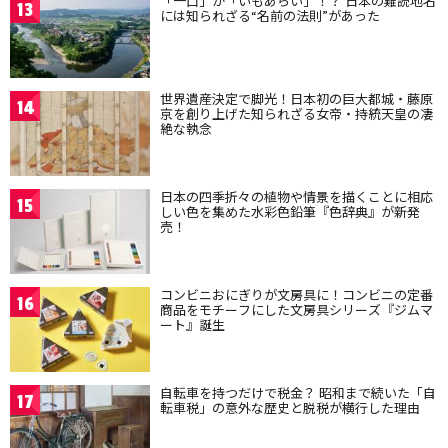
「一口」が「いもあらい」！？ 日本の難読地名
13
には知られざる“名前の法則”があった
世界遺産決定で脚光！日本初の巨大都城・藤原
14
京を創り上げた知られざる女帝・持統天皇の凄
絶な執念
日本の四季折々の植物や情景を描くことに相応
15
しい色を集めた水彩色鉛筆『色辞典』が新発
売！
コンビニおにぎりが文房具に！コンビニの定番
16
商品をモチーフにした文房具シリーズ『ジムマ
ート』誕生
自転車を持つだけで税金？ 昭和まで続いた「自
17
転車税」の意外な歴史と脱税が横行した理由