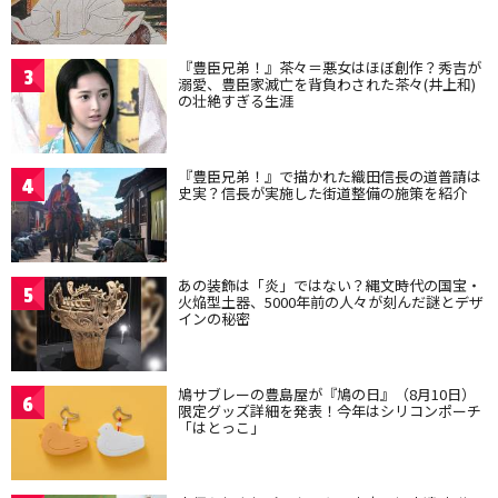
『豊臣兄弟！』茶々＝悪女はほぼ創作？秀吉が
3
溺愛、豊臣家滅亡を背負わされた茶々(井上和)
の壮絶すぎる生涯
『豊臣兄弟！』で描かれた織田信長の道普請は
4
史実？信長が実施した街道整備の施策を紹介
あの装飾は「炎」ではない？縄文時代の国宝・
5
火焔型土器、5000年前の人々が刻んだ謎とデザ
インの秘密
鳩サブレーの豊島屋が『鳩の日』（8月10日）
6
限定グッズ詳細を発表！今年はシリコンポーチ
「はとっこ」