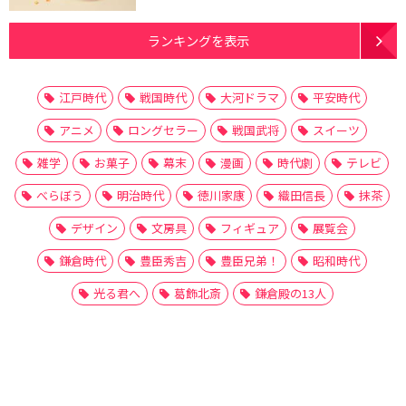
ランキングを表示
江戸時代
戦国時代
大河ドラマ
平安時代
アニメ
ロングセラー
戦国武将
スイーツ
雑学
お菓子
幕末
漫画
時代劇
テレビ
べらぼう
明治時代
徳川家康
織田信長
抹茶
デザイン
文房具
フィギュア
展覧会
鎌倉時代
豊臣秀吉
豊臣兄弟！
昭和時代
光る君へ
葛飾北斎
鎌倉殿の13人