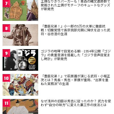
土偶なりきりパーカーも！青森の縄文遺跡群で
7
発掘された土偶がモチーフのキュートなグッズ
が新発売
『豊臣兄弟！』小一郎の5万の大軍に徹底抗
8
戦！切腹覚悟で長宗我部元親に降伏を迫った武
将・谷忠澄の生涯
ゴジラの咆哮で目覚める朝…1954年公開『ゴジ
9
ラ』の貴重音源を搭載した「ゴジラ音声目覚ま
し時計」が新発売
『豊臣兄弟！』で萩原護が演じる武将・小堀正
10
次とは？秀長・秀吉・家康が重用、“出家を重
ねた実務派”の生涯
なぜ浅井の旧臣は秀吉に従ったのか？ 武力を使
11
わず“自分の味方”に変えた裏工作の技法とは