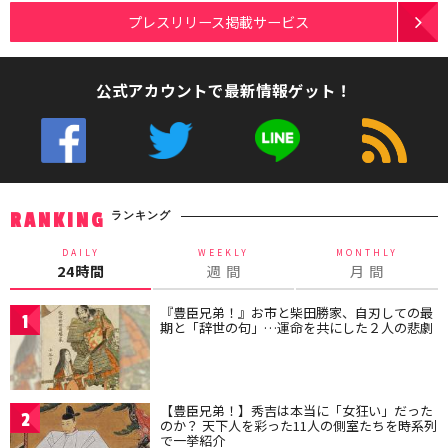
プレスリリース掲載サービス
公式アカウントで最新情報ゲット！
ランキング
RANKING
DAILY
WEEKLY
MONTHLY
24時間
週 間
月 間
『豊臣兄弟！』お市と柴田勝家、自刃しての最
1
期と「辞世の句」…運命を共にした２人の悲劇
【豊臣兄弟！】秀吉は本当に「女狂い」だった
2
のか？ 天下人を彩った11人の側室たちを時系列
で一挙紹介