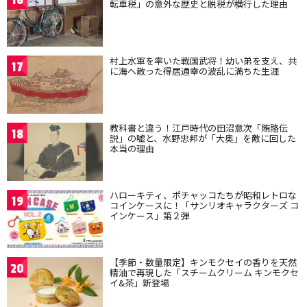
16
転車税」の意外な歴史と脱税が横行した理由
村上水軍を率いた戦国武将！幼い弟を支え、共
17
に海へ散った得居通幸の波乱に満ちた生涯
教科書と違う！江戸時代の田沼意次「賄賂伝
18
説」の嘘と、水野忠邦が「大奥」を敵に回した
本当の理由
ハローキティ、ポチャッコたちが昭和レトロな
19
コインケースに！「サンリオキャラクターズ コ
インケース」第２弾
【季節・数量限定】キンモクセイの香りを天然
20
精油で再現した「スチームクリーム キンモクセ
イ&茶」新登場