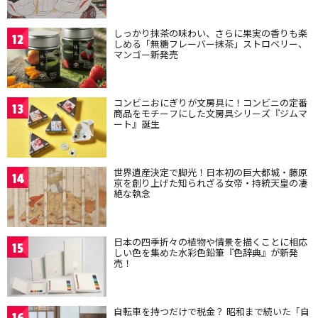
しっかり抹茶の味わい、さらに果実の香りも楽
12
しめる「無糖フレーバー抹茶」ストロベリー、
マンゴー新発売
コンビニおにぎりが文房具に！コンビニの定番
13
商品をモチーフにした文房具シリーズ『ジムマ
ート』誕生
世界遺産決定で脚光！日本初の巨大都城・藤原
14
京を創り上げた知られざる女帝・持統天皇の凄
絶な執念
日本の四季折々の植物や情景を描くことに相応
15
しい色を集めた水彩色鉛筆『色辞典』が新発
売！
自転車を持つだけで税金？ 昭和まで続いた「自