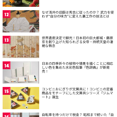
なぜ浅井の旧臣は秀吉に従ったのか？ 武力を使
12
わず“自分の味方”に変えた裏工作の技法とは
世界遺産決定で脚光！日本初の巨大都城・藤原
13
京を創り上げた知られざる女帝・持統天皇の凄
絶な執念
日本の四季折々の植物や情景を描くことに相応
14
しい色を集めた水彩色鉛筆『色辞典』が新発
売！
コンビニおにぎりが文房具に！コンビニの定番
15
商品をモチーフにした文房具シリーズ『ジムマ
ート』誕生
自転車を持つだけで税金？ 昭和まで続いた「自