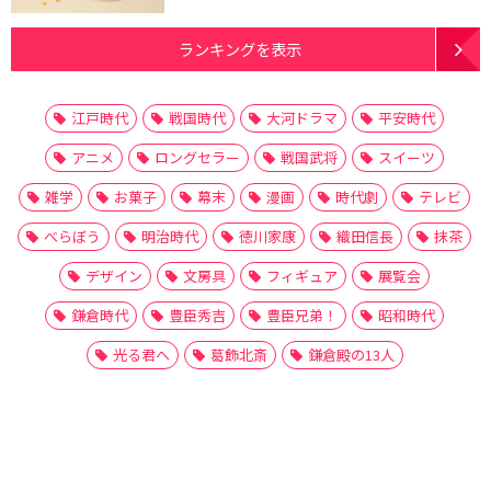
ランキングを表示
江戸時代
戦国時代
大河ドラマ
平安時代
アニメ
ロングセラー
戦国武将
スイーツ
雑学
お菓子
幕末
漫画
時代劇
テレビ
べらぼう
明治時代
徳川家康
織田信長
抹茶
デザイン
文房具
フィギュア
展覧会
鎌倉時代
豊臣秀吉
豊臣兄弟！
昭和時代
光る君へ
葛飾北斎
鎌倉殿の13人