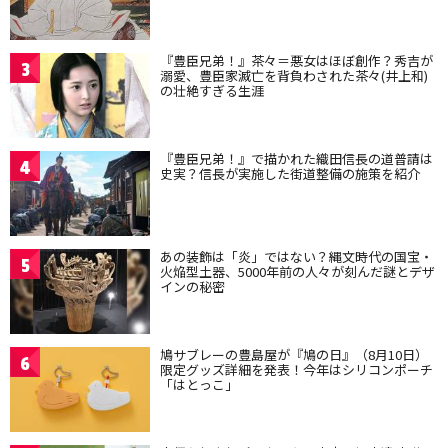
『豊臣兄弟！』茶々＝悪女はほぼ創作？秀吉が
3
溺愛、豊臣家滅亡を背負わされた茶々(井上和)
の壮絶すぎる生涯
『豊臣兄弟！』で描かれた織田信長の道普請は
4
史実？信長が実施した街道整備の施策を紹介
あの装飾は「炎」ではない？縄文時代の国宝・
5
火焔型土器、5000年前の人々が刻んだ謎とデザ
インの秘密
鳩サブレーの豊島屋が『鳩の日』（8月10日）
6
限定グッズ詳細を発表！今年はシリコンポーチ
「はとっこ」