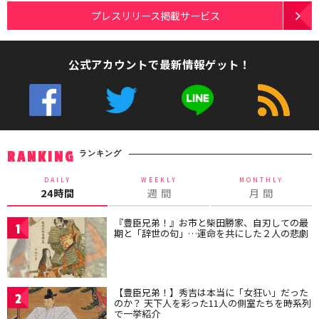
プレスリリース掲載サービス
公式アカウントで最新情報ゲット！
ランキング
RANKING
DAILY
WEEKLY
MONTHLY
24時間
週 間
月 間
『豊臣兄弟！』お市と柴田勝家、自刃しての最
1
期と「辞世の句」…運命を共にした２人の悲劇
【豊臣兄弟！】秀吉は本当に「女狂い」だった
2
のか？ 天下人を彩った11人の側室たちを時系列
で一挙紹介