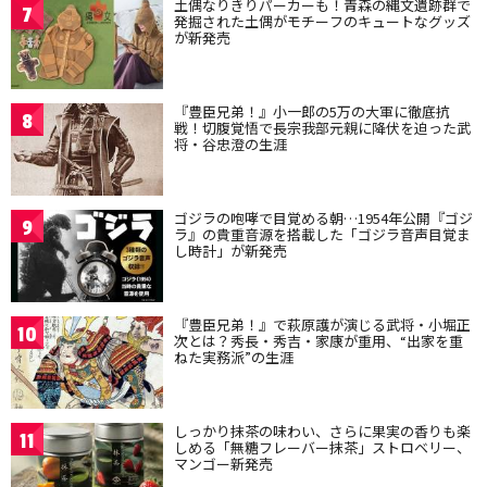
土偶なりきりパーカーも！青森の縄文遺跡群で
7
発掘された土偶がモチーフのキュートなグッズ
が新発売
『豊臣兄弟！』小一郎の5万の大軍に徹底抗
8
戦！切腹覚悟で長宗我部元親に降伏を迫った武
将・谷忠澄の生涯
ゴジラの咆哮で目覚める朝…1954年公開『ゴジ
9
ラ』の貴重音源を搭載した「ゴジラ音声目覚ま
し時計」が新発売
『豊臣兄弟！』で萩原護が演じる武将・小堀正
10
次とは？秀長・秀吉・家康が重用、“出家を重
ねた実務派”の生涯
しっかり抹茶の味わい、さらに果実の香りも楽
11
しめる「無糖フレーバー抹茶」ストロベリー、
マンゴー新発売