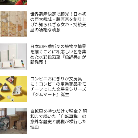
世界遺産決定で脚光！日本初
の巨大都城・藤原京を創り上
げた知られざる女帝・持統天
皇の凄絶な執念
日本の四季折々の植物や情景
を描くことに相応しい色を集
めた水彩色鉛筆『色辞典』が
新発売！
コンビニおにぎりが文房具
に！コンビニの定番商品をモ
チーフにした文房具シリーズ
『ジムマート』誕生
自転車を持つだけで税金？ 昭
和まで続いた「自転車税」の
意外な歴史と脱税が横行した
理由