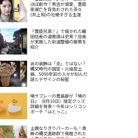
ほぼ創作？秀吉が溺愛、豊臣
家滅亡を背負わされた茶々
(井上和)の壮絶すぎる生涯
『豊臣兄弟！』で描かれた織
田信長の道普請は史実？信長
が実施した街道整備の施策を
紹介
あの装飾は「炎」ではない？
縄文時代の国宝・火焔型土
器、5000年前の人々が刻んだ
謎とデザインの秘密
鳩サブレーの豊島屋が『鳩の
日』（8月10日）限定グッズ
詳細を発表！今年はシリコン
ポーチ「はとっこ」
土偶なりきりパーカーも！青
森の縄文遺跡群で発掘された