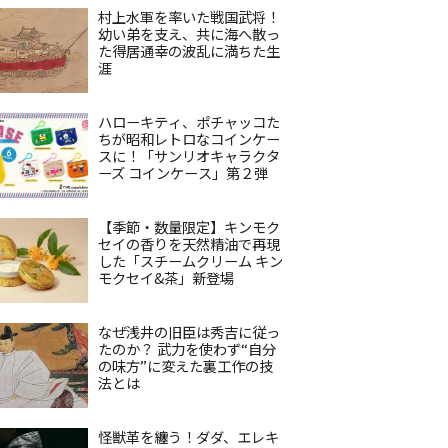
村上水軍を率いた戦国武将！
幼い弟を支え、共に海へ散っ
た得居通幸の波乱に満ちた生
涯
ハローキティ、ポチャッコた
ちが昭和レトロなコインケー
スに！「サンリオキャラクタ
ーズ コインケース」第２弾
【季節・数量限定】キンモク
セイの香りを天然精油で再現
した「スチームクリーム キン
モクセイ&茶」新登場
なぜ浅井の旧臣は秀吉に従っ
たのか？ 武力を使わず“自分
の味方”に変えた裏工作の技
法とは
怪獣革を纏う！ダダ、エレキ