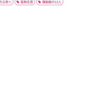
光る君へ
葛飾北斎
鎌倉殿の13人