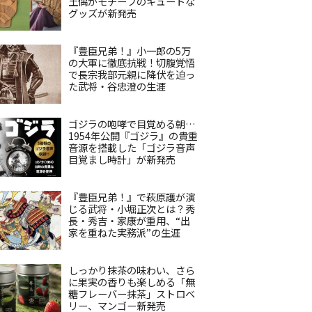
土偶がモチーフのキュートな
グッズが新発売
『豊臣兄弟！』小一郎の5万
の大軍に徹底抗戦！切腹覚悟
で長宗我部元親に降伏を迫っ
た武将・谷忠澄の生涯
ゴジラの咆哮で目覚める朝…
1954年公開『ゴジラ』の貴重
音源を搭載した「ゴジラ音声
目覚まし時計」が新発売
『豊臣兄弟！』で萩原護が演
じる武将・小堀正次とは？秀
長・秀吉・家康が重用、“出
家を重ねた実務派”の生涯
しっかり抹茶の味わい、さら
に果実の香りも楽しめる「無
糖フレーバー抹茶」ストロベ
リー、マンゴー新発売