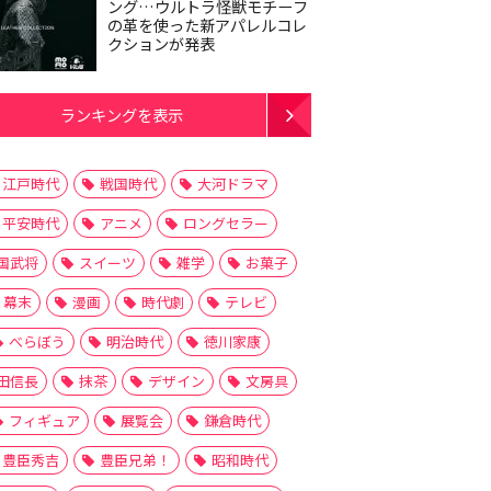
ング…ウルトラ怪獣モチーフ
の革を使った新アパレルコレ
クションが発表
ランキングを表示
江戸時代
戦国時代
大河ドラマ
平安時代
アニメ
ロングセラー
国武将
スイーツ
雑学
お菓子
幕末
漫画
時代劇
テレビ
べらぼう
明治時代
徳川家康
田信長
抹茶
デザイン
文房具
フィギュア
展覧会
鎌倉時代
豊臣秀吉
豊臣兄弟！
昭和時代