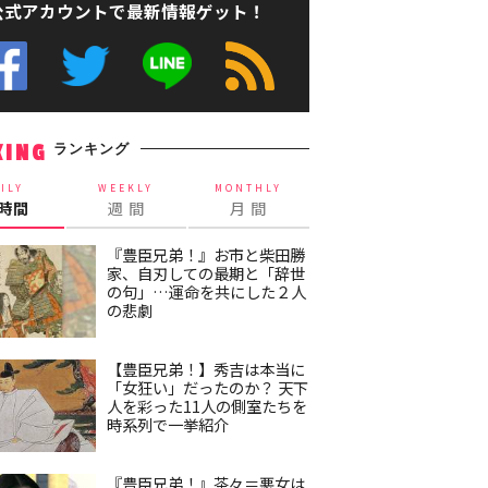
公式アカウントで最新情報ゲット！
ランキング
KING
ILY
WEEKLY
MONTHLY
4時間
週 間
月 間
『豊臣兄弟！』お市と柴田勝
家、自刃しての最期と「辞世
の句」…運命を共にした２人
の悲劇
【豊臣兄弟！】秀吉は本当に
「女狂い」だったのか？ 天下
人を彩った11人の側室たちを
時系列で一挙紹介
『豊臣兄弟！』茶々＝悪女は