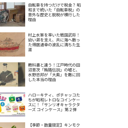
自転車を持つだけで税金？ 昭
和まで続いた「自転車税」の
意外な歴史と脱税が横行した
理由
村上水軍を率いた戦国武将！
幼い弟を支え、共に海へ散っ
た得居通幸の波乱に満ちた生
涯
教科書と違う！江戸時代の田
沼意次「賄賂伝説」の嘘と、
水野忠邦が「大奥」を敵に回
した本当の理由
ハローキティ、ポチャッコた
ちが昭和レトロなコインケー
スに！「サンリオキャラクタ
ーズ コインケース」第２弾
【季節・数量限定】キンモク