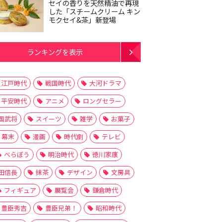
セイの香りを天然精油で再現
した「スチームクリーム キン
モクセイ&茶」新登場
ランキングを表示
江戸時代
戦国時代
大河ドラマ
平安時代
アニメ
ロングセラー
国武将
スイーツ
雑学
お菓子
幕末
漫画
時代劇
テレビ
べらぼう
明治時代
徳川家康
田信長
抹茶
デザイン
文房具
フィギュア
展覧会
鎌倉時代
豊臣秀吉
豊臣兄弟！
昭和時代