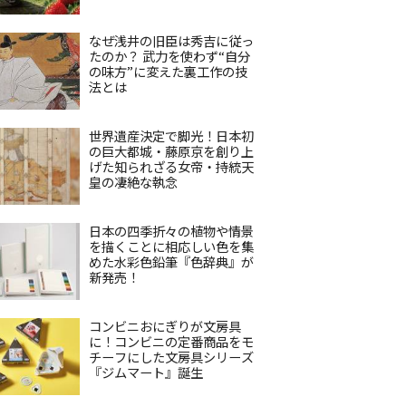
なぜ浅井の旧臣は秀吉に従っ
たのか？ 武力を使わず“自分
の味方”に変えた裏工作の技
法とは
世界遺産決定で脚光！日本初
の巨大都城・藤原京を創り上
げた知られざる女帝・持統天
皇の凄絶な執念
日本の四季折々の植物や情景
を描くことに相応しい色を集
めた水彩色鉛筆『色辞典』が
新発売！
コンビニおにぎりが文房具
に！コンビニの定番商品をモ
チーフにした文房具シリーズ
『ジムマート』誕生