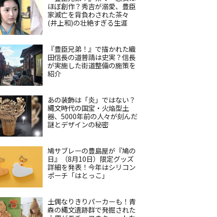
ほぼ創作？秀吉が溺愛、豊臣
家滅亡を背負わされた茶々
(井上和)の壮絶すぎる生涯
『豊臣兄弟！』で描かれた織
田信長の道普請は史実？信長
が実施した街道整備の施策を
紹介
あの装飾は「炎」ではない？
縄文時代の国宝・火焔型土
器、5000年前の人々が刻んだ
謎とデザインの秘密
鳩サブレーの豊島屋が『鳩の
日』（8月10日）限定グッズ
詳細を発表！今年はシリコン
ポーチ「はとっこ」
土偶なりきりパーカーも！青
森の縄文遺跡群で発掘された