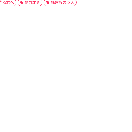
光る君へ
葛飾北斎
鎌倉殿の13人