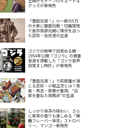
土偶がモチーフのキュートな
グッズが新発売
『豊臣兄弟！』小一郎の5万
の大軍に徹底抗戦！切腹覚悟
で長宗我部元親に降伏を迫っ
た武将・谷忠澄の生涯
ゴジラの咆哮で目覚める朝…
1954年公開『ゴジラ』の貴重
音源を搭載した「ゴジラ音声
目覚まし時計」が新発売
『豊臣兄弟！』で萩原護が演
じる武将・小堀正次とは？秀
長・秀吉・家康が重用、“出
家を重ねた実務派”の生涯
しっかり抹茶の味わい、さら
に果実の香りも楽しめる「無
糖フレーバー抹茶」ストロベ
リー、マンゴー新発売