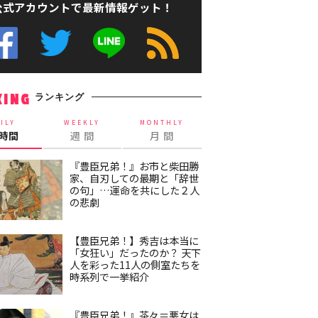
公式アカウントで最新情報ゲット！
ランキング
KING
ILY
WEEKLY
MONTHLY
4時間
週 間
月 間
『豊臣兄弟！』お市と柴田勝
家、自刃しての最期と「辞世
の句」…運命を共にした２人
の悲劇
【豊臣兄弟！】秀吉は本当に
「女狂い」だったのか？ 天下
人を彩った11人の側室たちを
時系列で一挙紹介
『豊臣兄弟！』茶々＝悪女は