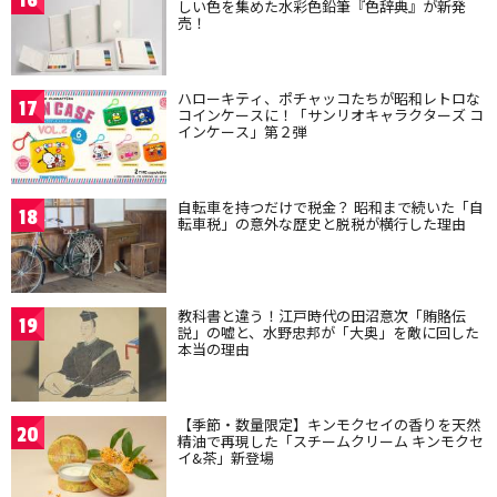
16
しい色を集めた水彩色鉛筆『色辞典』が新発
売！
ハローキティ、ポチャッコたちが昭和レトロな
17
コインケースに！「サンリオキャラクターズ コ
インケース」第２弾
自転車を持つだけで税金？ 昭和まで続いた「自
18
転車税」の意外な歴史と脱税が横行した理由
教科書と違う！江戸時代の田沼意次「賄賂伝
19
説」の嘘と、水野忠邦が「大奥」を敵に回した
本当の理由
【季節・数量限定】キンモクセイの香りを天然
20
精油で再現した「スチームクリーム キンモクセ
イ&茶」新登場