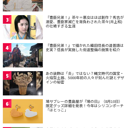
『豊臣兄弟！』茶々＝悪女はほぼ創作？秀吉が
3
溺愛、豊臣家滅亡を背負わされた茶々(井上和)
の壮絶すぎる生涯
『豊臣兄弟！』で描かれた織田信長の道普請は
4
史実？信長が実施した街道整備の施策を紹介
あの装飾は「炎」ではない？縄文時代の国宝・
5
火焔型土器、5000年前の人々が刻んだ謎とデザ
インの秘密
鳩サブレーの豊島屋が『鳩の日』（8月10日）
6
限定グッズ詳細を発表！今年はシリコンポーチ
「はとっこ」