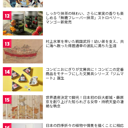
しっかり抹茶の味わい、さらに果実の香りも楽
12
しめる「無糖フレーバー抹茶」ストロベリー、
マンゴー新発売
村上水軍を率いた戦国武将！幼い弟を支え、共
13
に海へ散った得居通幸の波乱に満ちた生涯
コンビニおにぎりが文房具に！コンビニの定番
14
商品をモチーフにした文房具シリーズ『ジムマ
ート』誕生
世界遺産決定で脚光！日本初の巨大都城・藤原
15
京を創り上げた知られざる女帝・持統天皇の凄
絶な執念
日本の四季折々の植物や情景を描くことに相応