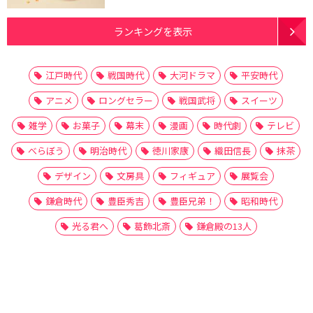
ランキングを表示
江戸時代
戦国時代
大河ドラマ
平安時代
アニメ
ロングセラー
戦国武将
スイーツ
雑学
お菓子
幕末
漫画
時代劇
テレビ
べらぼう
明治時代
徳川家康
織田信長
抹茶
デザイン
文房具
フィギュア
展覧会
鎌倉時代
豊臣秀吉
豊臣兄弟！
昭和時代
光る君へ
葛飾北斎
鎌倉殿の13人