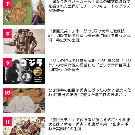
土偶なりきりパーカーも！青森の縄文遺跡群で
7
発掘された土偶がモチーフのキュートなグッズ
が新発売
『豊臣兄弟！』小一郎の5万の大軍に徹底抗
8
戦！切腹覚悟で長宗我部元親に降伏を迫った武
将・谷忠澄の生涯
ゴジラの咆哮で目覚める朝…1954年公開『ゴジ
9
ラ』の貴重音源を搭載した「ゴジラ音声目覚ま
し時計」が新発売
なぜ浅井の旧臣は秀吉に従ったのか？ 武力を使
10
わず“自分の味方”に変えた裏工作の技法とは
『豊臣兄弟！』で萩原護が演じる武将・小堀正
11
次とは？秀長・秀吉・家康が重用、“出家を重
ねた実務派”の生涯