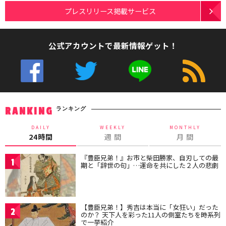
プレスリリース掲載サービス
公式アカウントで最新情報ゲット！
ランキング
RANKING
DAILY
WEEKLY
MONTHLY
24時間
週 間
月 間
『豊臣兄弟！』お市と柴田勝家、自刃しての最
1
期と「辞世の句」…運命を共にした２人の悲劇
【豊臣兄弟！】秀吉は本当に「女狂い」だった
2
のか？ 天下人を彩った11人の側室たちを時系列
で一挙紹介