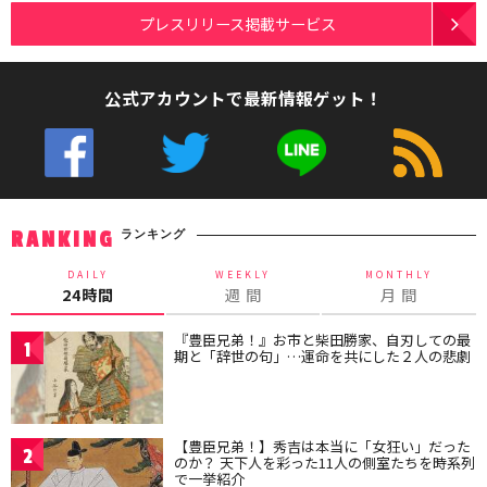
プレスリリース掲載サービス
公式アカウントで最新情報ゲット！
ランキング
RANKING
DAILY
WEEKLY
MONTHLY
24時間
週 間
月 間
『豊臣兄弟！』お市と柴田勝家、自刃しての最
1
期と「辞世の句」…運命を共にした２人の悲劇
【豊臣兄弟！】秀吉は本当に「女狂い」だった
2
のか？ 天下人を彩った11人の側室たちを時系列
で一挙紹介