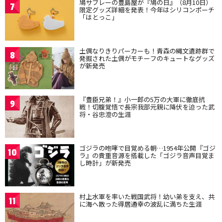
鳩サブレーの豊島屋が『鳩の日』（8月10日）
7
限定グッズ詳細を発表！今年はシリコンポーチ
「はとっこ」
土偶なりきりパーカーも！青森の縄文遺跡群で
8
発掘された土偶がモチーフのキュートなグッズ
が新発売
『豊臣兄弟！』小一郎の5万の大軍に徹底抗
9
戦！切腹覚悟で長宗我部元親に降伏を迫った武
将・谷忠澄の生涯
ゴジラの咆哮で目覚める朝…1954年公開『ゴジ
10
ラ』の貴重音源を搭載した「ゴジラ音声目覚ま
し時計」が新発売
村上水軍を率いた戦国武将！幼い弟を支え、共
11
に海へ散った得居通幸の波乱に満ちた生涯