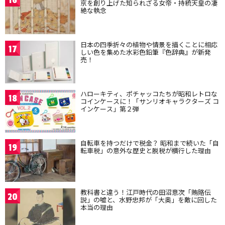
16
京を創り上げた知られざる女帝・持統天皇の凄
絶な執念
日本の四季折々の植物や情景を描くことに相応
17
しい色を集めた水彩色鉛筆『色辞典』が新発
売！
ハローキティ、ポチャッコたちが昭和レトロな
18
コインケースに！「サンリオキャラクターズ コ
インケース」第２弾
自転車を持つだけで税金？ 昭和まで続いた「自
19
転車税」の意外な歴史と脱税が横行した理由
教科書と違う！江戸時代の田沼意次「賄賂伝
20
説」の嘘と、水野忠邦が「大奥」を敵に回した
本当の理由