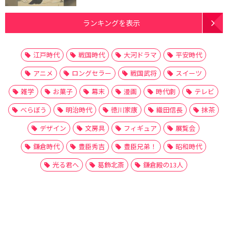
ランキングを表示
江戸時代
戦国時代
大河ドラマ
平安時代
アニメ
ロングセラー
戦国武将
スイーツ
雑学
お菓子
幕末
漫画
時代劇
テレビ
べらぼう
明治時代
徳川家康
織田信長
抹茶
デザイン
文房具
フィギュア
展覧会
鎌倉時代
豊臣秀吉
豊臣兄弟！
昭和時代
光る君へ
葛飾北斎
鎌倉殿の13人