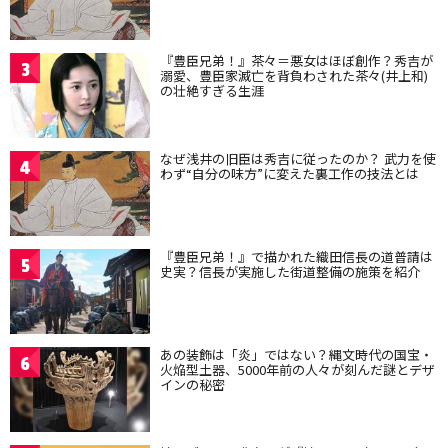
『豊臣兄弟！』茶々＝悪女はほぼ創作？秀吉が
3
溺愛、豊臣家滅亡を背負わされた茶々(井上和)
の壮絶すぎる生涯
なぜ浅井の旧臣は秀吉に従ったのか？ 武力を使
4
わず“自分の味方”に変えた裏工作の技法とは
『豊臣兄弟！』で描かれた織田信長の道普請は
5
史実？信長が実施した街道整備の施策を紹介
あの装飾は「炎」ではない？縄文時代の国宝・
6
火焔型土器、5000年前の人々が刻んだ謎とデザ
インの秘密