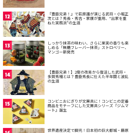
『豊臣兄弟！』で萩原護が演じる武将・小堀正
12
次とは？秀長・秀吉・家康が重用、“出家を重
ねた実務派”の生涯
しっかり抹茶の味わい、さらに果実の香りも楽
13
しめる「無糖フレーバー抹茶」ストロベリー、
マンゴー新発売
【豊臣兄弟！】2度の改易から復活した武将・
14
多賀秀種とは？豊臣秀長に仕えた半年間と波乱
の生涯
コンビニおにぎりが文房具に！コンビニの定番
15
商品をモチーフにした文房具シリーズ『ジムマ
ート』誕生
世界遺産決定で脚光！日本初の巨大都城・藤原