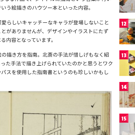
でいう絵描きのハウツー本といった内容。
可愛らしいキャッチーなキャラが登場しないこと
12
ことがありませんが、デザインやイラストにたず
べる内容となっています。
絵の描き方を指南。北斎の手法が惜しげもなく紹
13
いった手法で描き上げられていたのかと思うとワク
ンパスを使用した指南書というのも珍しいかもし
14
15