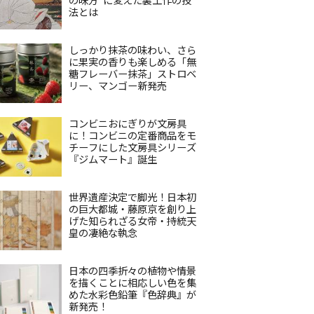
法とは
しっかり抹茶の味わい、さら
に果実の香りも楽しめる「無
糖フレーバー抹茶」ストロベ
リー、マンゴー新発売
コンビニおにぎりが文房具
に！コンビニの定番商品をモ
チーフにした文房具シリーズ
『ジムマート』誕生
世界遺産決定で脚光！日本初
の巨大都城・藤原京を創り上
げた知られざる女帝・持統天
皇の凄絶な執念
日本の四季折々の植物や情景
を描くことに相応しい色を集
めた水彩色鉛筆『色辞典』が
新発売！