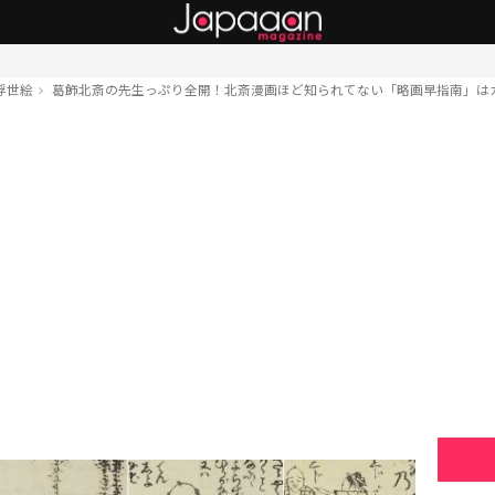
浮世絵
葛飾北斎の先生っぷり全開！北斎漫画ほど知られてない「略画早指南」は