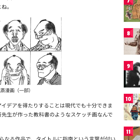
7
よね。
8
9
北斎漫画（一部）
10
アイデアを得たりすることは現代でも十分できま
斎先生が作った教科書のようなスケッチ画なんで
11
からなる作品で、タイトルに指南という言葉が付い