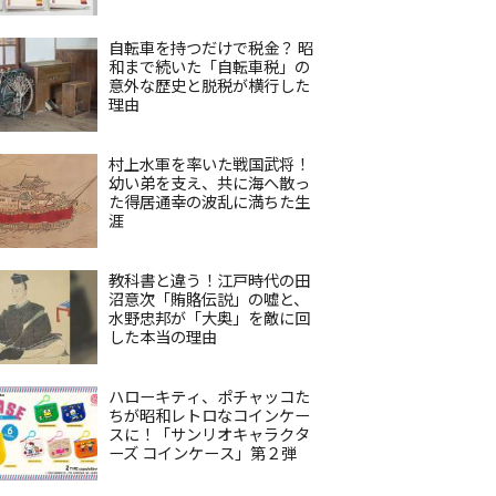
自転車を持つだけで税金？ 昭
和まで続いた「自転車税」の
意外な歴史と脱税が横行した
理由
村上水軍を率いた戦国武将！
幼い弟を支え、共に海へ散っ
た得居通幸の波乱に満ちた生
涯
教科書と違う！江戸時代の田
沼意次「賄賂伝説」の嘘と、
水野忠邦が「大奥」を敵に回
した本当の理由
ハローキティ、ポチャッコた
ちが昭和レトロなコインケー
スに！「サンリオキャラクタ
ーズ コインケース」第２弾