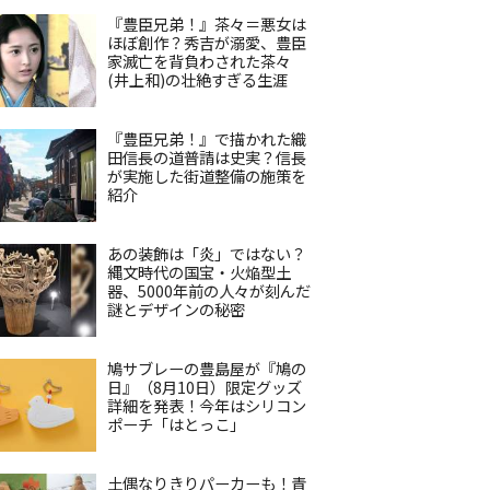
『豊臣兄弟！』茶々＝悪女は
ほぼ創作？秀吉が溺愛、豊臣
家滅亡を背負わされた茶々
(井上和)の壮絶すぎる生涯
『豊臣兄弟！』で描かれた織
田信長の道普請は史実？信長
が実施した街道整備の施策を
紹介
あの装飾は「炎」ではない？
縄文時代の国宝・火焔型土
器、5000年前の人々が刻んだ
謎とデザインの秘密
鳩サブレーの豊島屋が『鳩の
日』（8月10日）限定グッズ
詳細を発表！今年はシリコン
ポーチ「はとっこ」
土偶なりきりパーカーも！青