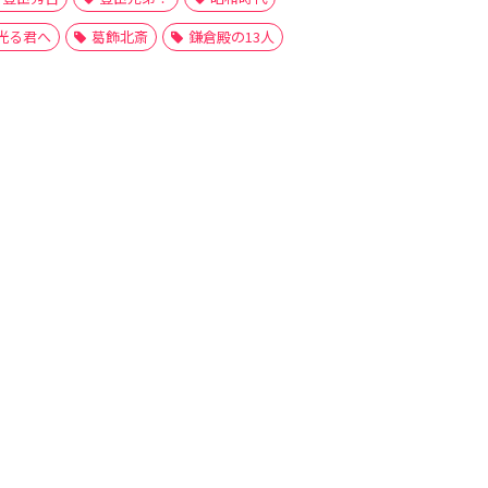
光る君へ
葛飾北斎
鎌倉殿の13人