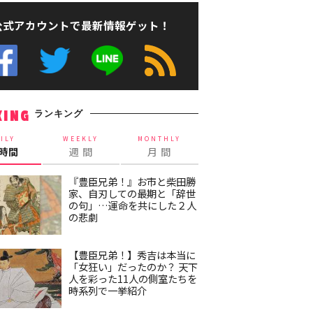
公式アカウントで最新情報ゲット！
ランキング
KING
ILY
WEEKLY
MONTHLY
4時間
週 間
月 間
『豊臣兄弟！』お市と柴田勝
家、自刃しての最期と「辞世
の句」…運命を共にした２人
の悲劇
【豊臣兄弟！】秀吉は本当に
「女狂い」だったのか？ 天下
人を彩った11人の側室たちを
時系列で一挙紹介