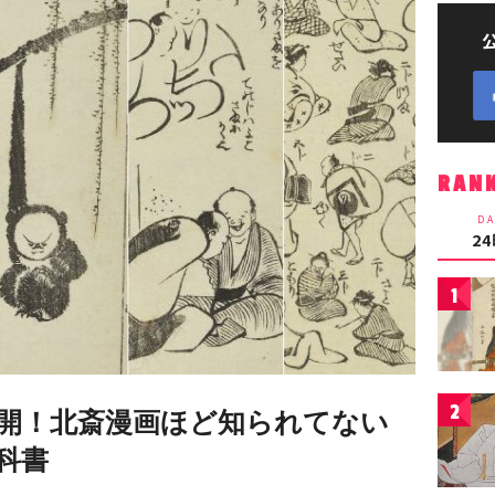
RAN
DA
2
1
2
開！北斎漫画ほど知られてない
科書