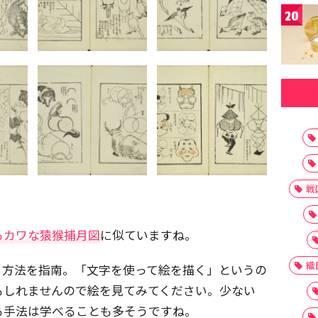
20
戦
るカワな猿猴捕月図
に似ていますね。
織
く方法を指南。「文字を使って絵を描く」というの
もしれませんので絵を見てみてください。少ない
る手法は学べることも多そうですね。