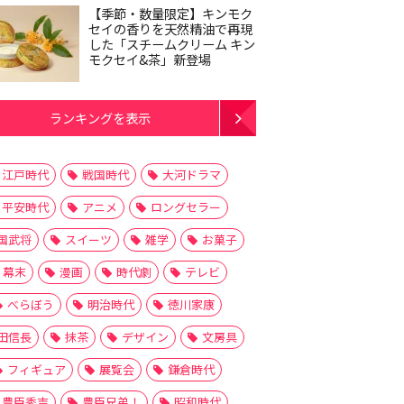
【季節・数量限定】キンモク
セイの香りを天然精油で再現
した「スチームクリーム キン
モクセイ&茶」新登場
ランキングを表示
江戸時代
戦国時代
大河ドラマ
平安時代
アニメ
ロングセラー
国武将
スイーツ
雑学
お菓子
幕末
漫画
時代劇
テレビ
べらぼう
明治時代
徳川家康
田信長
抹茶
デザイン
文房具
フィギュア
展覧会
鎌倉時代
豊臣秀吉
豊臣兄弟！
昭和時代