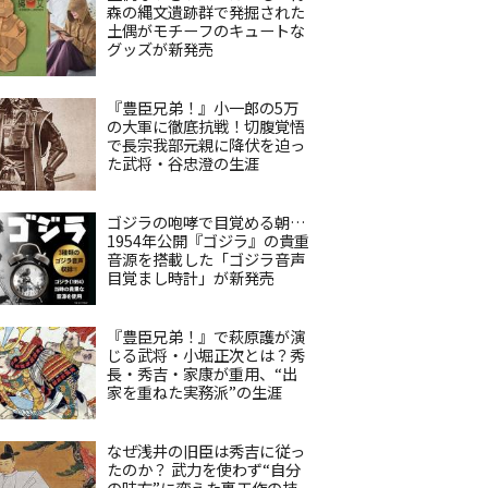
森の縄文遺跡群で発掘された
土偶がモチーフのキュートな
グッズが新発売
『豊臣兄弟！』小一郎の5万
の大軍に徹底抗戦！切腹覚悟
で長宗我部元親に降伏を迫っ
た武将・谷忠澄の生涯
ゴジラの咆哮で目覚める朝…
1954年公開『ゴジラ』の貴重
音源を搭載した「ゴジラ音声
目覚まし時計」が新発売
『豊臣兄弟！』で萩原護が演
じる武将・小堀正次とは？秀
長・秀吉・家康が重用、“出
家を重ねた実務派”の生涯
なぜ浅井の旧臣は秀吉に従っ
たのか？ 武力を使わず“自分
の味方”に変えた裏工作の技