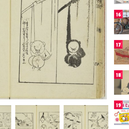
16
17
18
19