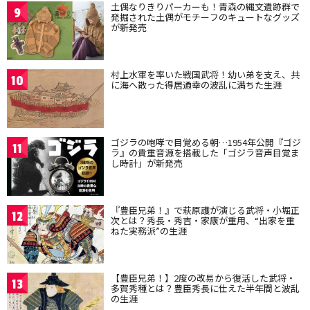
土偶なりきりパーカーも！青森の縄文遺跡群で
9
発掘された土偶がモチーフのキュートなグッズ
が新発売
村上水軍を率いた戦国武将！幼い弟を支え、共
10
に海へ散った得居通幸の波乱に満ちた生涯
ゴジラの咆哮で目覚める朝…1954年公開『ゴジ
11
ラ』の貴重音源を搭載した「ゴジラ音声目覚ま
し時計」が新発売
『豊臣兄弟！』で萩原護が演じる武将・小堀正
12
次とは？秀長・秀吉・家康が重用、“出家を重
ねた実務派”の生涯
【豊臣兄弟！】2度の改易から復活した武将・
13
多賀秀種とは？豊臣秀長に仕えた半年間と波乱
の生涯