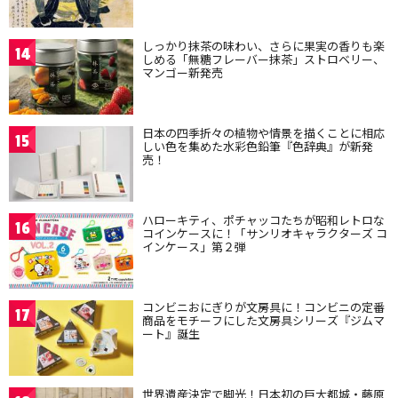
しっかり抹茶の味わい、さらに果実の香りも楽
14
しめる「無糖フレーバー抹茶」ストロベリー、
マンゴー新発売
日本の四季折々の植物や情景を描くことに相応
15
しい色を集めた水彩色鉛筆『色辞典』が新発
売！
ハローキティ、ポチャッコたちが昭和レトロな
16
コインケースに！「サンリオキャラクターズ コ
インケース」第２弾
コンビニおにぎりが文房具に！コンビニの定番
17
商品をモチーフにした文房具シリーズ『ジムマ
ート』誕生
世界遺産決定で脚光！日本初の巨大都城・藤原