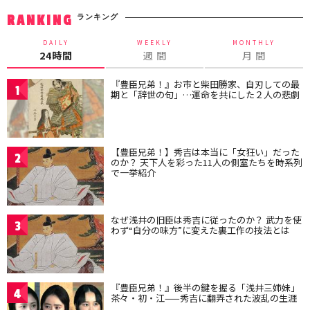
ランキング
RANKING
DAILY
WEEKLY
MONTHLY
24時間
週 間
月 間
『豊臣兄弟！』お市と柴田勝家、自刃しての最
1
期と「辞世の句」…運命を共にした２人の悲劇
【豊臣兄弟！】秀吉は本当に「女狂い」だった
2
のか？ 天下人を彩った11人の側室たちを時系列
で一挙紹介
なぜ浅井の旧臣は秀吉に従ったのか？ 武力を使
3
わず“自分の味方”に変えた裏工作の技法とは
『豊臣兄弟！』後半の鍵を握る「浅井三姉妹」
4
茶々・初・江——秀吉に翻弄された波乱の生涯