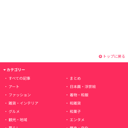
トップに戻る
カテゴリー
すべての記事
まとめ
アート
日本画・浮世絵
ファッション
着物・和服
雑貨・インテリア
和雑貨
グルメ
和菓子
観光・地域
エンタメ
暮らし
歴史・文化