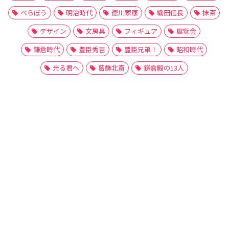
べらぼう
明治時代
徳川家康
織田信長
抹茶
デザイン
文房具
フィギュア
展覧会
鎌倉時代
豊臣秀吉
豊臣兄弟！
昭和時代
光る君へ
葛飾北斎
鎌倉殿の13人