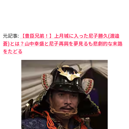
元記事:
【豊臣兄弟！】上月城に入った尼子勝久(渡邉
蒼)とは？山中幸盛と尼子再興を夢見るも悲劇的な末路
をたどる