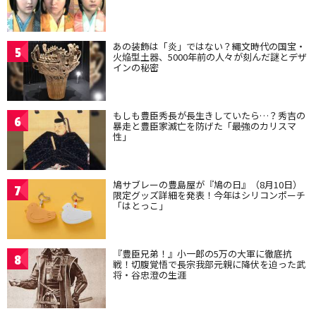
あの装飾は「炎」ではない？縄文時代の国宝・
5
火焔型土器、5000年前の人々が刻んだ謎とデザ
インの秘密
もしも豊臣秀長が長生きしていたら…？秀吉の
6
暴走と豊臣家滅亡を防げた「最強のカリスマ
性」
鳩サブレーの豊島屋が『鳩の日』（8月10日）
7
限定グッズ詳細を発表！今年はシリコンポーチ
「はとっこ」
『豊臣兄弟！』小一郎の5万の大軍に徹底抗
8
戦！切腹覚悟で長宗我部元親に降伏を迫った武
将・谷忠澄の生涯