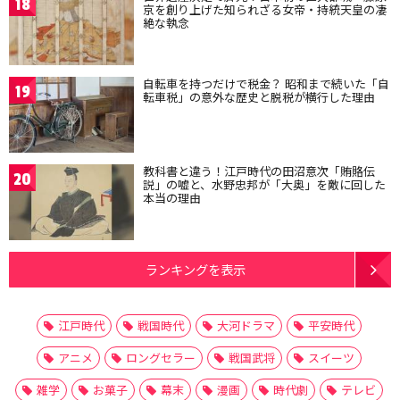
18
京を創り上げた知られざる女帝・持統天皇の凄
絶な執念
自転車を持つだけで税金？ 昭和まで続いた「自
19
転車税」の意外な歴史と脱税が横行した理由
教科書と違う！江戸時代の田沼意次「賄賂伝
20
説」の嘘と、水野忠邦が「大奥」を敵に回した
本当の理由
ランキングを表示
江戸時代
戦国時代
大河ドラマ
平安時代
アニメ
ロングセラー
戦国武将
スイーツ
雑学
お菓子
幕末
漫画
時代劇
テレビ