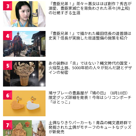
『豊臣兄弟！』茶々＝悪女はほぼ創作？秀吉が
3
溺愛、豊臣家滅亡を背負わされた茶々(井上和)
の壮絶すぎる生涯
『豊臣兄弟！』で描かれた織田信長の道普請は
4
史実？信長が実施した街道整備の施策を紹介
あの装飾は「炎」ではない？縄文時代の国宝・
5
火焔型土器、5000年前の人々が刻んだ謎とデザ
インの秘密
鳩サブレーの豊島屋が『鳩の日』（8月10日）
6
限定グッズ詳細を発表！今年はシリコンポーチ
「はとっこ」
土偶なりきりパーカーも！青森の縄文遺跡群で
7
発掘された土偶がモチーフのキュートなグッズ
が新発売