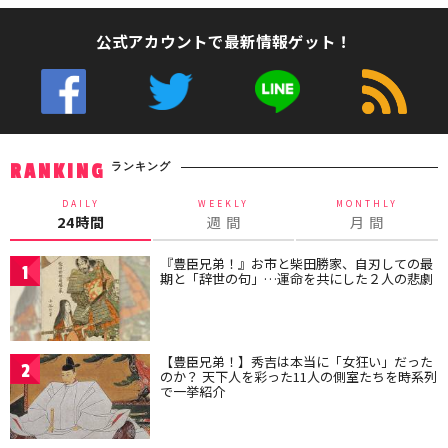
公式アカウントで最新情報ゲット！
ランキング
RANKING
DAILY
WEEKLY
MONTHLY
24時間
週 間
月 間
『豊臣兄弟！』お市と柴田勝家、自刃しての最
1
期と「辞世の句」…運命を共にした２人の悲劇
【豊臣兄弟！】秀吉は本当に「女狂い」だった
2
のか？ 天下人を彩った11人の側室たちを時系列
で一挙紹介