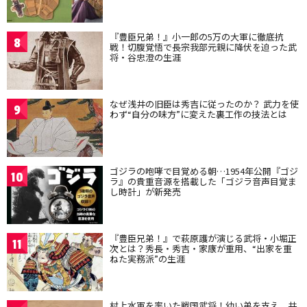
『豊臣兄弟！』小一郎の5万の大軍に徹底抗
8
戦！切腹覚悟で長宗我部元親に降伏を迫った武
将・谷忠澄の生涯
なぜ浅井の旧臣は秀吉に従ったのか？ 武力を使
9
わず“自分の味方”に変えた裏工作の技法とは
ゴジラの咆哮で目覚める朝…1954年公開『ゴジ
10
ラ』の貴重音源を搭載した「ゴジラ音声目覚ま
し時計」が新発売
『豊臣兄弟！』で萩原護が演じる武将・小堀正
11
次とは？秀長・秀吉・家康が重用、“出家を重
ねた実務派”の生涯
村上水軍を率いた戦国武将！幼い弟を支え、共