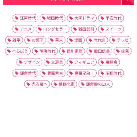
江戸時代
戦国時代
大河ドラマ
平安時代
アニメ
ロングセラー
戦国武将
スイーツ
雑学
お菓子
幕末
漫画
時代劇
テレビ
べらぼう
明治時代
徳川家康
織田信長
抹茶
デザイン
文房具
フィギュア
展覧会
鎌倉時代
豊臣秀吉
豊臣兄弟！
昭和時代
光る君へ
葛飾北斎
鎌倉殿の13人