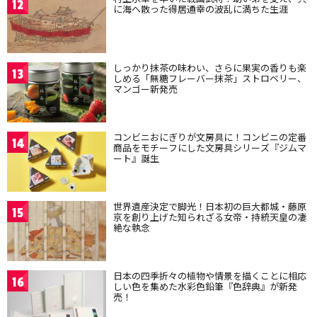
12
に海へ散った得居通幸の波乱に満ちた生涯
しっかり抹茶の味わい、さらに果実の香りも楽
13
しめる「無糖フレーバー抹茶」ストロベリー、
マンゴー新発売
コンビニおにぎりが文房具に！コンビニの定番
14
商品をモチーフにした文房具シリーズ『ジムマ
ート』誕生
世界遺産決定で脚光！日本初の巨大都城・藤原
15
京を創り上げた知られざる女帝・持統天皇の凄
絶な執念
日本の四季折々の植物や情景を描くことに相応
16
しい色を集めた水彩色鉛筆『色辞典』が新発
売！