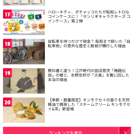
ハローキティ、ポチャッコたちが昭和レトロな
17
コインケースに！「サンリオキャラクターズ コ
インケース」第２弾
自転車を持つだけで税金？ 昭和まで続いた「自
18
転車税」の意外な歴史と脱税が横行した理由
教科書と違う！江戸時代の田沼意次「賄賂伝
19
説」の嘘と、水野忠邦が「大奥」を敵に回した
本当の理由
【季節・数量限定】キンモクセイの香りを天然
20
精油で再現した「スチームクリーム キンモクセ
イ&茶」新登場
ランキングを表示